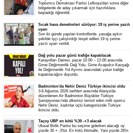
Toplumcu Demokrasi Partisi Lefkoşa'dan sonra diğer
bölgelerde de aday çıkarmak için hazırlıklara
başladığı öğrenildi.
Sıcak hava denetimleri sürüyor: 19 iş yerine yazılı
uyarı
Son iki günde yapılan kontrollerde, yasağa aykırı
şekilde işçi çalıştırdığı tespit edilen 19 iş yerine
yazılı uyarı verildi.
Dağ yolu pazar günü trafiğe kapatılacak
Karayolları Dairesi, pazar 10.00 – 13.00 arasında
Girne Değirmenlik Dağ Yolu, Girne Acapulco Kavşağı
ile Değirmenlik Yol Ayrımı arasındaki yolun trafiğe
kapatılacağını duyurdu.
Badminton'da Nehir Deniz Türkiye ikincisi oldu
3-6 Ağustos 2026 tarihleri arasında Alanya'da
düzenlenen Air Badminton Büyükler Türkiye
Şampiyonası'nda ülkemizi temsil eden milli sporcu
Nehir Deniz, kadınlar üçlü kategorisinde Türkiye
ikincisi oldu.
Taçoy UBP en kötü %30 -+3 alacak
Ulusal Birlik Partisi bu seçime giderken alacağı oy
yüzde 30 + -3'tür. En kötü ihtimalle. Yani yüzde 28'in