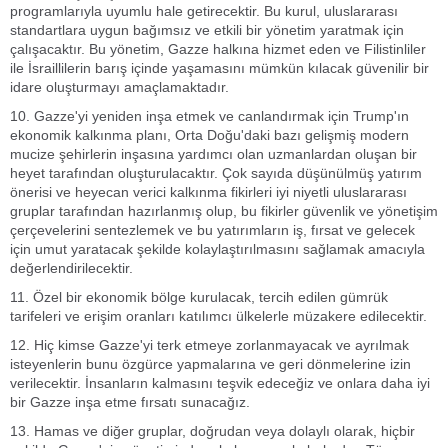
programlarıyla uyumlu hale getirecektir. Bu kurul, uluslararası
standartlara uygun bağımsız ve etkili bir yönetim yaratmak için
çalışacaktır. Bu yönetim, Gazze halkına hizmet eden ve Filistinliler
ile İsraillilerin barış içinde yaşamasını mümkün kılacak güvenilir bir
idare oluşturmayı amaçlamaktadır.
10. Gazze'yi yeniden inşa etmek ve canlandırmak için Trump'ın
ekonomik kalkınma planı, Orta Doğu'daki bazı gelişmiş modern
mucize şehirlerin inşasına yardımcı olan uzmanlardan oluşan bir
heyet tarafından oluşturulacaktır. Çok sayıda düşünülmüş yatırım
önerisi ve heyecan verici kalkınma fikirleri iyi niyetli uluslararası
gruplar tarafından hazırlanmış olup, bu fikirler güvenlik ve yönetişim
çerçevelerini sentezlemek ve bu yatırımların iş, fırsat ve gelecek
için umut yaratacak şekilde kolaylaştırılmasını sağlamak amacıyla
değerlendirilecektir.
11. Özel bir ekonomik bölge kurulacak, tercih edilen gümrük
tarifeleri ve erişim oranları katılımcı ülkelerle müzakere edilecektir.
12. Hiç kimse Gazze'yi terk etmeye zorlanmayacak ve ayrılmak
isteyenlerin bunu özgürce yapmalarına ve geri dönmelerine izin
verilecektir. İnsanların kalmasını teşvik edeceğiz ve onlara daha iyi
bir Gazze inşa etme fırsatı sunacağız.
13. Hamas ve diğer gruplar, doğrudan veya dolaylı olarak, hiçbir