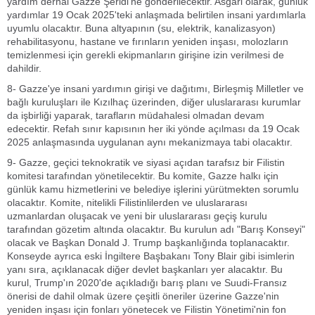
yardım derhal Gazze Şeridi'ne gönderilecektir. Asgari olarak, günlük
yardımlar 19 Ocak 2025'teki anlaşmada belirtilen insani yardımlarla
uyumlu olacaktır. Buna altyapının (su, elektrik, kanalizasyon)
rehabilitasyonu, hastane ve fırınların yeniden inşası, molozların
temizlenmesi için gerekli ekipmanların girişine izin verilmesi de
dahildir.
8- Gazze'ye insani yardımın girişi ve dağıtımı, Birleşmiş Milletler ve
bağlı kuruluşları ile Kızılhaç üzerinden, diğer uluslararası kurumlar
da işbirliği yaparak, tarafların müdahalesi olmadan devam
edecektir. Refah sınır kapısının her iki yönde açılması da 19 Ocak
2025 anlaşmasında uygulanan aynı mekanizmaya tabi olacaktır.
9- Gazze, geçici teknokratik ve siyasi açıdan tarafsız bir Filistin
komitesi tarafından yönetilecektir. Bu komite, Gazze halkı için
günlük kamu hizmetlerini ve belediye işlerini yürütmekten sorumlu
olacaktır. Komite, nitelikli Filistinlilerden ve uluslararası
uzmanlardan oluşacak ve yeni bir uluslararası geçiş kurulu
tarafından gözetim altında olacaktır. Bu kurulun adı "Barış Konseyi"
olacak ve Başkan Donald J. Trump başkanlığında toplanacaktır.
Konseyde ayrıca eski İngiltere Başbakanı Tony Blair gibi isimlerin
yanı sıra, açıklanacak diğer devlet başkanları yer alacaktır. Bu
kurul, Trump'ın 2020'de açıkladığı barış planı ve Suudi-Fransız
önerisi de dahil olmak üzere çeşitli öneriler üzerine Gazze'nin
yeniden inşası için fonları yönetecek ve Filistin Yönetimi'nin fon