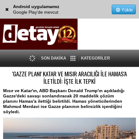
Android uygulamamız
Yükle
Google Play'de mevcut
SON DAKİKA
KATEGORİLER
'GAZZE PLANI' KATAR VE MISIR ARACILIĞI İLE HAMAS'A
İLETİLDİ: İŞTE İLK TEPKİ
Mısır ve Katar'ın, ABD Başkanı Donald Trump'ın açıkladığı
Gazze'deki savaşı sonlandıracak 20 maddelik çözüm
planını Hamas'a ilettiği belirtildi. Hamas yöneticilerinden
Mahmud Merdavi ise Gazze planının belirsizlik içerdiğini
söyledi.