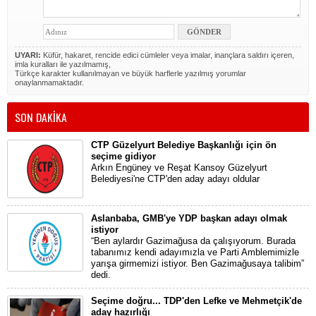
UYARI:
Küfür, hakaret, rencide edici cümleler veya imalar, inançlara saldırı içeren,
imla kuralları ile yazılmamış,
Türkçe karakter kullanılmayan ve büyük harflerle yazılmış yorumlar
onaylanmamaktadır.
SON DAKİKA
CTP Güzelyurt Belediye Başkanlığı için ön
seçime gidiyor
Arkın Engüney ve Reşat Kansoy Güzelyurt
Belediyesi'ne CTP'den aday adayı oldular
Aslanbaba, GMB'ye YDP başkan adayı olmak
istiyor
“Ben aylardır Gazimağusa da çalışıyorum. Burada
tabanımız kendi adayımızla ve Parti Amblemimizle
yarışa girmemizi istiyor. Ben Gazimağusaya talibim”
dedi.
Seçime doğru... TDP'den Lefke ve Mehmetçik'de
aday hazırlığı