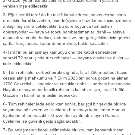
2- Gazze, yeterince acı çekmiş olan Gazze halkının yararına
yeniden inşa edilecektir.
3- Eğer her iki taraf da bu teklifi kabul ederse, savaş derhal sona
erecektir. İsrail kuvvetleri, esir değişimine hazırlanmak için üzerinde
anlaşılmış sınıra çekilecektir. Bu süre boyunca tüm askeri
operasyonlar — hava ve topçu bombardımanları dahil — askıya
alınacak ve cephe hatları, kademeli ve tam geri çekilme için gerekli
şartlar karşılanana kadar dondurulmuş halde kalacaktır.
4- İsrail'in bu anlaşmayı kamuoyu önünde kabul etmesinden
sonraki 72 saat içinde tüm rehineler — hayatta olanlar ve ölüler —
iade edilecektir.
5- Tüm rehineler serbest bırakıldığında, İsrail 250 müebbet hapis
cezası almış mahkumu ve 7 Ekim 2023'ten sonra gözaltına alınan
1700 Gazzeliyi — kadınlar ve çocuklar dahil — serbest bırakacaktır.
Hayatta olmayan her İsrailli rehinenin kalıntıları için, İsrail 15 ölü
Gazzelinin kalıntılarını teslim edecektir.
6- Tüm rehineler iade edildikten sonra, barışçıl bir şekilde birlikte
yaşamaya söz veren ve silahlarını bırakmayı kabul eden Hamas
üyelerine af tanınacaktır. Gazze'den ayrılmak isteyen Hamas
üyelerine ise güvenli geçiş sağlanacaktır.
7- Bu anlaşmanın kabul edilmesiyle birlikte, tam kapsamlı insani