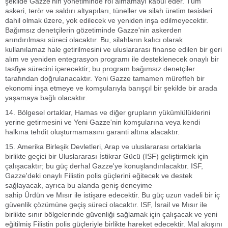
şekilde Gazze'nin yönetiminde rol almamayı kabul eder. Tüm
askeri, terör ve saldırı altyapıları, tüneller ve silah üretim tesisleri
dahil olmak üzere, yok edilecek ve yeniden inşa edilmeyecektir.
Bağımsız denetçilerin gözetiminde Gazze'nin askerden
arındırılması süreci olacaktır. Bu, silahların kalıcı olarak
kullanılamaz hale getirilmesini ve uluslararası finanse edilen bir geri
alım ve yeniden entegrasyon programı ile desteklenecek onaylı bir
tasfiye sürecini içerecektir; bu program bağımsız denetçiler
tarafından doğrulanacaktır. Yeni Gazze tamamen müreffeh bir
ekonomi inşa etmeye ve komşularıyla barışçıl bir şekilde bir arada
yaşamaya bağlı olacaktır.
14. Bölgesel ortaklar, Hamas ve diğer grupların yükümlülüklerini
yerine getirmesini ve Yeni Gazze'nin komşularına veya kendi
halkına tehdit oluşturmamasını garanti altına alacaktır.
15. Amerika Birleşik Devletleri, Arap ve uluslararası ortaklarla
birlikte geçici bir Uluslararası İstikrar Gücü (ISF) geliştirmek için
çalışacaktır; bu güç derhal Gazze'ye konuşlandırılacaktır. ISF,
Gazze'deki onaylı Filistin polis güçlerini eğitecek ve destek
sağlayacak, ayrıca bu alanda geniş deneyime
sahip Ürdün ve Mısır ile istişare edecektir. Bu güç uzun vadeli bir iç
güvenlik çözümüne geçiş süreci olacaktır. ISF, İsrail ve Mısır ile
birlikte sınır bölgelerinde güvenliği sağlamak için çalışacak ve yeni
eğitilmiş Filistin polis güçleriyle birlikte hareket edecektir. Mal akışını