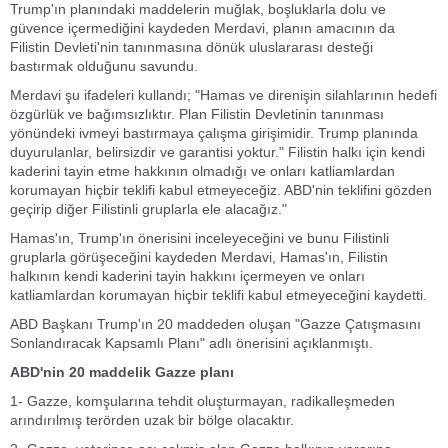
Trump'ın planındaki maddelerin muğlak, boşluklarla dolu ve
güvence içermediğini kaydeden Merdavi, planın amacının da
Filistin Devleti'nin tanınmasına dönük uluslararası desteği
bastırmak olduğunu savundu.
Merdavi şu ifadeleri kullandı; "Hamas ve direnişin silahlarının hedefi
özgürlük ve bağımsızlıktır. Plan Filistin Devletinin tanınması
yönündeki ivmeyi bastırmaya çalışma girişimidir. Trump planında
duyurulanlar, belirsizdir ve garantisi yoktur." Filistin halkı için kendi
kaderini tayin etme hakkının olmadığı ve onları katliamlardan
korumayan hiçbir teklifi kabul etmeyeceğiz. ABD'nin teklifini gözden
geçirip diğer Filistinli gruplarla ele alacağız."
Hamas'ın, Trump'ın önerisini inceleyeceğini ve bunu Filistinli
gruplarla görüşeceğini kaydeden Merdavi, Hamas'ın, Filistin
halkının kendi kaderini tayin hakkını içermeyen ve onları
katliamlardan korumayan hiçbir teklifi kabul etmeyeceğini kaydetti.
ABD Başkanı Trump'ın 20 maddeden oluşan "Gazze Çatışmasını
Sonlandıracak Kapsamlı Planı" adlı önerisini açıklanmıştı.
ABD'nin 20 maddelik Gazze planı
1- Gazze, komşularına tehdit oluşturmayan, radikalleşmeden
arındırılmış terörden uzak bir bölge olacaktır.