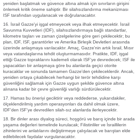
yeniden başlatmak ve güvence altına almak için sınırların girişini
önlemek kritik öneme sahiptir. Bir silahsızlandırma mekanizması
ISF tarafından uygulanacak ve doğrulanacaktır.
16. İsrail Gazze'yi işgal etmeyecek veya ilhak etmeyecektir. İsrail
Savunma Kuvvetleri (IDF), silahsızlandırmaya bağlı standartlar,
kilometre taşları ve zaman çizelgelerine göre geri çekilecektir; bu
plan, IDF, ISF, garantörler ve Amerika Birleşik Devletleri arasında
üzerinde anlaşmaya varılacaktır. Amaç, Gazze'nin artık İsrail, Mısır
veya vatandaşlarına tehdit oluşturmamasıdır. Pratikte, IDF, işgal
ettiği Gazze topraklarını kademeli olarak ISF'ye devredecek; ISF ile
yapacakları bir anlaşmaya göre bu alanlarda geçici otorite
kuracaklar ve sonunda tamamen Gazze'den çekileceklerdir. Ancak,
yeniden ortaya çıkabilecek herhangi bir terör tehdidine karşı
güvenliğini sağlamak için Gazze uygun şekilde güvence altına
alınana kadar bir çevre güvenliği varlığı sürdürülecektir.
17. Hamas bu öneriyi geciktirir veya reddederse, yukarıdakiler,
ölçeklendirilmiş yardım operasyonları da dahil olmak üzere,
IDF'den ISF'ye devredilen silah-sız alanlarda ilerleyecektir.
18. Bir dinler arası diyalog süreci, hoşgörü ve barış içinde bir arada
yaşama değerleri temelinde kurulacak; Filistinliler ve İsraillilerin
zihinlerini ve anlatılarını değiştirmeye çalışılacak ve barıştan elde
edilebilecek faydalar vurgulanacaktır.