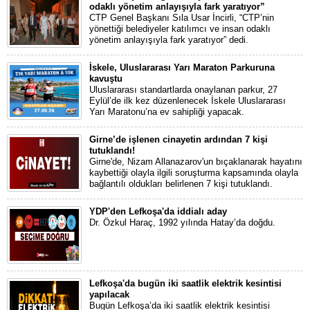
odaklı yönetim anlayışıyla fark yaratıyor”
CTP Genel Başkanı Sıla Usar İncirli, “CTP’nin
yönettiği belediyeler katılımcı ve insan odaklı
yönetim anlayışıyla fark yaratıyor” dedi.
İskele, Uluslararası Yarı Maraton Parkuruna
kavuştu
Uluslararası standartlarda onaylanan parkur, 27
Eylül’de ilk kez düzenlenecek İskele Uluslararası
Yarı Maratonu’na ev sahipliği yapacak.
Girne’de işlenen cinayetin ardından 7 kişi
tutuklandı!
Girne'de, Nizam Allanazarov'un bıçaklanarak hayatını
kaybettiği olayla ilgili soruşturma kapsamında olayla
bağlantılı oldukları belirlenen 7 kişi tutuklandı.
YDP'den Lefkoşa'da iddialı aday
Dr. Özkul Haraç, 1992 yılında Hatay’da doğdu.
Lefkoşa'da bugün iki saatlik elektrik kesintisi
yapılacak
Bugün Lefkoşa’da iki saatlik elektrik kesintisi