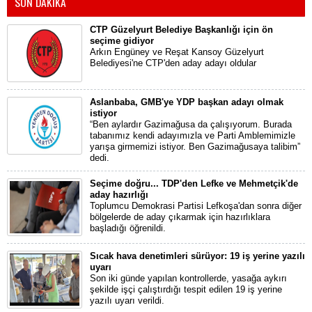
SON DAKİKA
CTP Güzelyurt Belediye Başkanlığı için ön
seçime gidiyor
Arkın Engüney ve Reşat Kansoy Güzelyurt
Belediyesi'ne CTP'den aday adayı oldular
Aslanbaba, GMB'ye YDP başkan adayı olmak
istiyor
“Ben aylardır Gazimağusa da çalışıyorum. Burada
tabanımız kendi adayımızla ve Parti Amblemimizle
yarışa girmemizi istiyor. Ben Gazimağusaya talibim”
dedi.
Seçime doğru... TDP'den Lefke ve Mehmetçik'de
aday hazırlığı
Toplumcu Demokrasi Partisi Lefkoşa'dan sonra diğer
bölgelerde de aday çıkarmak için hazırlıklara
başladığı öğrenildi.
Sıcak hava denetimleri sürüyor: 19 iş yerine yazılı
uyarı
Son iki günde yapılan kontrollerde, yasağa aykırı
şekilde işçi çalıştırdığı tespit edilen 19 iş yerine
yazılı uyarı verildi.