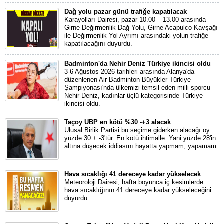
Dağ yolu pazar günü trafiğe kapatılacak
Karayolları Dairesi, pazar 10.00 – 13.00 arasında
Girne Değirmenlik Dağ Yolu, Girne Acapulco Kavşağı
ile Değirmenlik Yol Ayrımı arasındaki yolun trafiğe
kapatılacağını duyurdu.
Badminton'da Nehir Deniz Türkiye ikincisi oldu
3-6 Ağustos 2026 tarihleri arasında Alanya'da
düzenlenen Air Badminton Büyükler Türkiye
Şampiyonası'nda ülkemizi temsil eden milli sporcu
Nehir Deniz, kadınlar üçlü kategorisinde Türkiye
ikincisi oldu.
Taçoy UBP en kötü %30 -+3 alacak
Ulusal Birlik Partisi bu seçime giderken alacağı oy
yüzde 30 + -3'tür. En kötü ihtimalle. Yani yüzde 28'in
altına düşecek iddiasını hayatta yapmam, yapamam.
Hava sıcaklığı 41 dereceye kadar yükselecek
Meteoroloji Dairesi, hafta boyunca iç kesimlerde
hava sıcaklığının 41 dereceye kadar yükseleceğini
duyurdu.