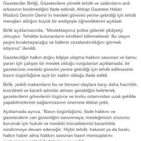
Gazeteciler Birliği, Gazetecilere yönelik tehdit ve saldırıların ardı
arkasının kesilmediğini ifade ederek, Ahbap Gazetesi Haber
Müdürü Devrim Demir’in mesleki görevini yerine getirdiği için tehdit
mesajları aldığını büyük bir endişeyle öğrendiklerini açıkladı.
Birlik açıklamasında, “Meslektaşımız polise giderek şikâyetçi
olmuştur. Tehditte bulunanların kimlikleri bilinmektedir. Bu olayın
peşini bırakmayacağız ve faillerin cezalandırıldığını görmek
istiyoruz” denildi.
Gazeteciliğin halkın doğru bilgiye ulaşma hakkını savunan ve kamu
yararı için çalışan bir meslek olduğu vurgulanan açıklamada, bir
gazetecinin mesleki görevini yerine getirdiği için tehdit edilmesinin
basın özgürlüğüne açık bir saldırı olduğu ifade edildi.
Birlik, yetkili makamların bu ve benzeri olaylara karşı daha hazırlıklı,
koordineli ve kararlı adımlar atması gerektiğini belirterek,
gazetecilerin görevlerini özgürce ve korku ortamından uzak şekilde
yapabilmelerinin sağlanmasının önemine dikkat çekti.
Açıklamada ayrıca, “Basın özgürlüğünü, ifade hakkını ve
gazetecilerin can güvenliğini savunmaya; mesleğimizin onurunu
korumak için hukuki ve mesleki mücadelemizi kararlılıkla
sürdürmeye devam edeceğiz. Hiçbir tehdit, hakaret ya da baskı,
halkın haber alma hakkını savunan basın mensuplarını