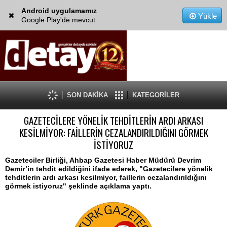
Android uygulamamız
Yükle
Google Play'de mevcut
SON DAKİKA
KATEGORİLER
GAZETECİLERE YÖNELİK TEHDİTLERİN ARDI ARKASI
KESİLMİYOR: FAİLLERİN CEZALANDIRILDIĞINI GÖRMEK
İSTİYORUZ
Gazeteciler Birliği, Ahbap Gazetesi Haber Müdürü Devrim
Demir’in tehdit edildiğini ifade ederek, "Gazetecilere yönelik
tehditlerin ardı arkası kesilmiyor, faillerin cezalandırıldığını
görmek istiyoruz" şeklinde açıklama yaptı.