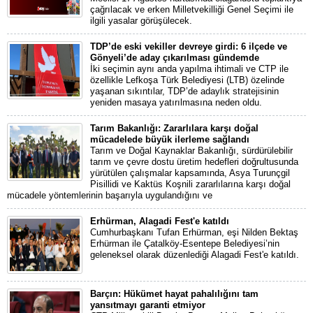
çağrılacak ve erken Milletvekilliği Genel Seçimi ile
ilgili yasalar görüşülecek.
TDP’de eski vekiller devreye girdi: 6 ilçede ve
Gönyeli’de aday çıkarılması gündemde
İki seçimin aynı anda yapılma ihtimali ve CTP ile
özellikle Lefkoşa Türk Belediyesi (LTB) özelinde
yaşanan sıkıntılar, TDP’de adaylık stratejisinin
yeniden masaya yatırılmasına neden oldu.
Tarım Bakanlığı: Zararlılara karşı doğal
mücadelede büyük ilerleme sağlandı
Tarım ve Doğal Kaynaklar Bakanlığı, sürdürülebilir
tarım ve çevre dostu üretim hedefleri doğrultusunda
yürütülen çalışmalar kapsamında, Asya Turunçgil
Pisillidi ve Kaktüs Koşnili zararlılarına karşı doğal
mücadele yöntemlerinin başarıyla uygulandığını ve
Erhürman, Alagadi Fest'e katıldı
Cumhurbaşkanı Tufan Erhürman, eşi Nilden Bektaş
Erhürman ile Çatalköy-Esentepe Belediyesi’nin
geleneksel olarak düzenlediği Alagadi Fest'e katıldı.
Barçın: Hükümet hayat pahalılığını tam
yansıtmayı garanti etmiyor