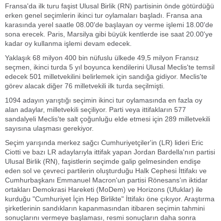
Fransa'da ilk turu faşist Ulusal Birlik (RN) partisinin önde götürdüğü
erken genel seçimlerin ikinci tur oylamaları başladı. Fransa ana
karasında yerel saatle 08.00'de başlayan oy verme işlemi 18.00'de
sona erecek. Paris, Marsilya gibi büyük kentlerde ise saat 20.00'ye
kadar oy kullanma işlemi devam edecek.
Yaklaşık 68 milyon 400 bin nüfuslu ülkede 49,5 milyon Fransız
seçmen, ikinci turda 5 yıl boyunca kendilerini Ulusal Meclis'te temsil
edecek 501 milletvekilini belirlemek için sandığa gidiyor. Meclis'te
görev alacak diğer 76 milletvekili ilk turda seçilmişti.
1094 adayın yarıştığı seçimin ikinci tur oylamasında en fazla oy
alan adaylar, milletvekili seçiliyor. Parti veya ittifakların 577
sandalyeli Meclis'te salt çoğunluğu elde etmesi için 289 milletvekili
sayısına ulaşması gerekiyor.
Seçim yarışında merkez sağcı Cumhuriyetçiler'in (LR) lideri Eric
Ciotti ve bazı LR adaylarıyla ittifak yapan Jordan Bardella'nın partisi
Ulusal Birlik (RN), faşistlerin seçimde galip gelmesinden endişe
eden sol ve çevreci partilerin oluşturduğu Halk Cephesi İttifakı ve
Cumhurbaşkanı Emmanuel Macron'un partisi Rönesans’ın iktidar
ortakları Demokrasi Hareketi (MoDem) ve Horizons (Ufuklar) ile
kurduğu "Cumhuriyet İçin Hep Birlikte" İttifakı öne çıkıyor. Araştırma
şirketlerinin sandıkların kapanmasından itibaren seçimin tahmini
sonuçlarını vermeye başlaması, resmi sonuçların daha sonra