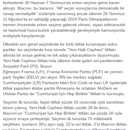
feshederek 30 Haziran-7 Temmuz'da erken seçime gitme kararı
almıştı. Macron, bu kararını, "AP seçim sonuçlarına demokratik bir
cevap vermeliydik" sözleriyle savunmuş ancak ülkenin 26 Temmuz-
11 Ağustos'ta ev sahipliği yapacağı 2024 Paris Olimpiyatlarının
hemen öncesinde erken seçime gidecek olması, siyasi istikrarsızlık
ve toplumsal huzursuzluk yaratabileceği gerekçesiyle kamuoyunda
endişeyle karşılanmıştı.
Ülkedeki son genel seçimlerde bir türlü ittifak kuramayan solcu
partiler, bu seçimlerde kısa sürede "Yeni Halk Cephesi" İttifakı
altında bir araya gelmiş ve tek aday çıkaracaklarını duyurmuştu.
Yeni Halk Cephesi İttifakı'nda ülkenin önde gelen sol partilerinden
Sosyalist Parti (PS), Boyun
Eğmeyen Fransa (LFI), Fransa Komünist Partisi (PCF) ve çevreci
parti Yeşiller (EELV) yer alıyor. RN ise merkez sağdaki
Cumhuriyetçiler (LR) Partisinin lideri Eric Ciotti ve bazı LR üyeleriyle
ittifak yaparken iktidar partisi Rönesans ile ortakları MoDem ve
Ufuklar Partisi de "Cumhuriyet İçin Hep Birlikte" İttifakı'nı kurmuştu.
Seçimin ilk turunda, faşist ittifak yüzde 33 civarında oyla sandıktan
birinci çıkmış, Yeni Halk Cephesi İttifakı yüzde 28 ile ikinci,
Macron'un "Cumhuriyet İçin Hep Birlikte" ittifakı ise yüzde 20 oyla
üçüncü sıraya yerleşmişti. Seçimin ilk turunda 76 milletvekili
seçilirken, bunların 39'u aşırı sağ, 32'si sol ittifak, 2'si Macron ittifakı
ve kalan 3'ü merkez sağdaki Cumhuriyetçiler ve diğer sağ partilerin