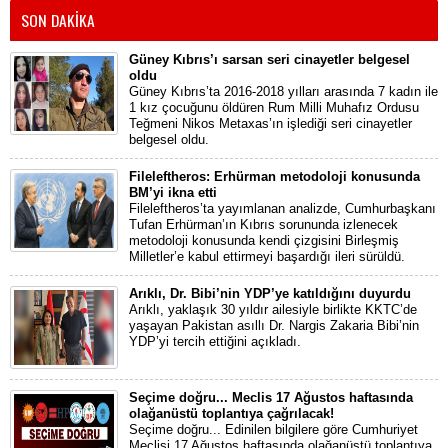
SON DAKİKA
Güney Kıbrıs’ı sarsan seri cinayetler belgesel
oldu
Güney Kıbrıs’ta 2016-2018 yılları arasında 7 kadın ile
1 kız çocuğunu öldüren Rum Milli Muhafız Ordusu
Teğmeni Nikos Metaxas’ın işlediği seri cinayetler
belgesel oldu.
Fileleftheros: Erhürman metodoloji konusunda
BM’yi ikna etti
Fileleftheros’ta yayımlanan analizde, Cumhurbaşkanı
Tufan Erhürman’ın Kıbrıs sorununda izlenecek
metodoloji konusunda kendi çizgisini Birleşmiş
Milletler’e kabul ettirmeyi başardığı ileri sürüldü.
Arıklı, Dr. Bibi’nin YDP’ye katıldığını duyurdu
Arıklı, yaklaşık 30 yıldır ailesiyle birlikte KKTC’de
yaşayan Pakistan asıllı Dr. Nargis Zakaria Bibi’nin
YDP’yi tercih ettiğini açıkladı.
Seçime doğru... Meclis 17 Ağustos haftasında
olağanüstü toplantıya çağrılacak!
Seçime doğru... Edinilen bilgilere göre Cumhuriyet
Meclisi 17 Ağustos haftasında olağanüstü toplantıya