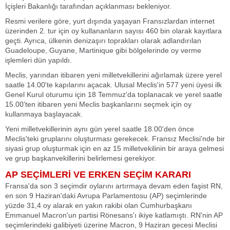
İçişleri Bakanlığı tarafından açıklanması bekleniyor.
Resmi verilere göre, yurt dışında yaşayan Fransızlardan internet
üzerinden 2. tur için oy kullananların sayısı 460 bin olarak kayıtlara
geçti. Ayrıca, ülkenin denizaşırı toprakları olarak adlandırılan
Guadeloupe, Guyane, Martinique gibi bölgelerinde oy verme
işlemleri dün yapıldı.
Meclis, yarından itibaren yeni milletvekillerini ağırlamak üzere yerel
saatle 14.00'te kapılarını açacak. Ulusal Meclis'in 577 yeni üyesi ilk
Genel Kurul oturumu için 18 Temmuz'da toplanacak ve yerel saatle
15.00'ten itibaren yeni Meclis başkanlarını seçmek için oy
kullanmaya başlayacak.
Yeni milletvekillerinin aynı gün yerel saatle 18.00'den önce
Meclis'teki gruplarını oluşturması gerekecek. Fransız Meclisi'nde bir
siyasi grup oluşturmak için en az 15 milletvekilinin bir araya gelmesi
ve grup başkanvekillerini belirlemesi gerekiyor.
AP SEÇİMLERİ VE ERKEN SEÇİM KARARI
Fransa'da son 3 seçimdir oylarını artırmaya devam eden faşist RN,
en son 9 Haziran'daki Avrupa Parlamentosu (AP) seçimlerinde
yüzde 31,4 oy alarak en yakın rakibi olan Cumhurbaşkanı
Emmanuel Macron'un partisi Rönesans'ı ikiye katlamıştı. RN'nin AP
seçimlerindeki galibiyeti üzerine Macron, 9 Haziran gecesi Meclisi