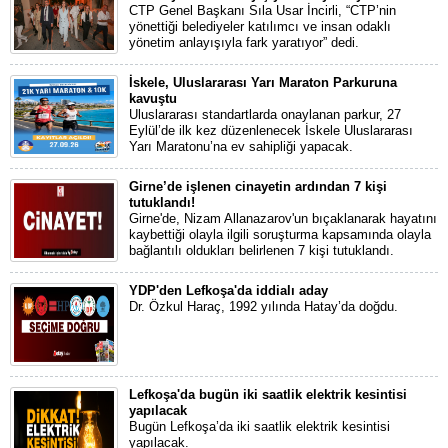
CTP Genel Başkanı Sıla Usar İncirli, “CTP’nin
yönettiği belediyeler katılımcı ve insan odaklı
yönetim anlayışıyla fark yaratıyor” dedi.
İskele, Uluslararası Yarı Maraton Parkuruna
kavuştu
Uluslararası standartlarda onaylanan parkur, 27
Eylül’de ilk kez düzenlenecek İskele Uluslararası
Yarı Maratonu’na ev sahipliği yapacak.
Girne’de işlenen cinayetin ardından 7 kişi
tutuklandı!
Girne'de, Nizam Allanazarov'un bıçaklanarak hayatını
kaybettiği olayla ilgili soruşturma kapsamında olayla
bağlantılı oldukları belirlenen 7 kişi tutuklandı.
YDP'den Lefkoşa'da iddialı aday
Dr. Özkul Haraç, 1992 yılında Hatay’da doğdu.
Lefkoşa'da bugün iki saatlik elektrik kesintisi
yapılacak
Bugün Lefkoşa’da iki saatlik elektrik kesintisi
yapılacak.