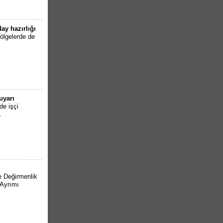
ay hazırlığı
ölgelerde de
uyarı
de işçi
.
e Değirmenlik
 Ayrımı