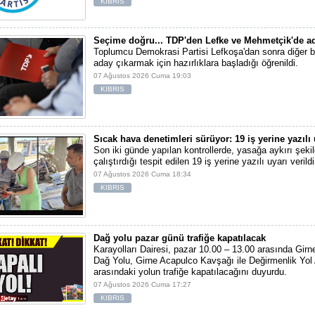
KIBRIS
Seçime doğru... TDP'den Lefke ve Mehmetçik'de ad
Toplumcu Demokrasi Partisi Lefkoşa'dan sonra diğer b
aday çıkarmak için hazırlıklara başladığı öğrenildi.
07 Ağustos 2026 Cuma 19:03
KIBRIS
Sıcak hava denetimleri sürüyor: 19 iş yerine yazılı 
Son iki günde yapılan kontrollerde, yasağa aykırı şekil
çalıştırdığı tespit edilen 19 iş yerine yazılı uyarı verildi
07 Ağustos 2026 Cuma 18:34
KIBRIS
Dağ yolu pazar günü trafiğe kapatılacak
Karayolları Dairesi, pazar 10.00 – 13.00 arasında Girn
Dağ Yolu, Girne Acapulco Kavşağı ile Değirmenlik Yol
arasındaki yolun trafiğe kapatılacağını duyurdu.
07 Ağustos 2026 Cuma 17:27
KIBRIS