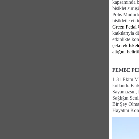
kapsamında b
bisiklet sürüş
Polis Müdürlü
bisikletle et
Green Pedal 
katkılarıyla 
etkinlikte ko
çekerek İskel
attığını belirtti
PEMBE PE
1-31 Ekim Mem
kutlandı. Fa
Sayamazsın, 
Sağlığın Seni
Bir Şey Olma
Hayatını Kont