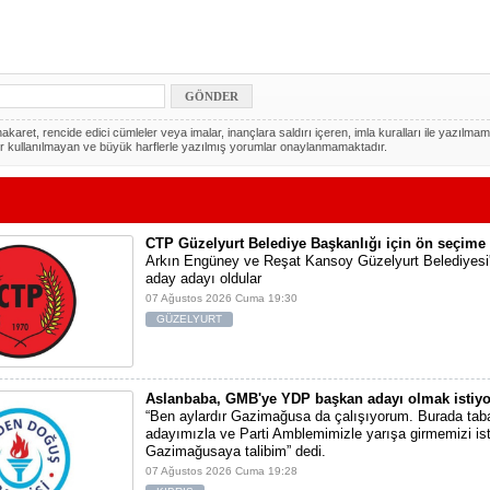
akaret, rencide edici cümleler veya imalar, inançlara saldırı içeren, imla kuralları ile yazılmam
r kullanılmayan ve büyük harflerle yazılmış yorumlar onaylanmamaktadır.
CTP Güzelyurt Belediye Başkanlığı için ön seçime 
Arkın Engüney ve Reşat Kansoy Güzelyurt Belediyesi
aday adayı oldular
07 Ağustos 2026 Cuma 19:30
GÜZELYURT
Aslanbaba, GMB'ye YDP başkan adayı olmak istiyo
“Ben aylardır Gazimağusa da çalışıyorum. Burada tab
adayımızla ve Parti Amblemimizle yarışa girmemizi ist
Gazimağusaya talibim” dedi.
07 Ağustos 2026 Cuma 19:28