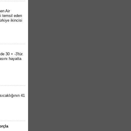
en Air
i temsil eden
rkiye ikincisi
de 30 + -3'tür.
asını hayatta
sıcaklığının 41
orçla