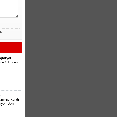
ış,
gidiyor
'ne CTP'den
r
anımız kendi
iyor. Ben