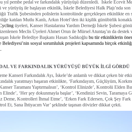
u yıl pembe pedal ve farkındalık yürüyüşü düzenledi. İskele Ecevit M
ü ve yürüyüş ile başlayan etkinlik, İskele Belediyesi Halk Plajı’nda son
ğü Trafik Şubesinden polislerin kontrolünde gerçekleşen etkinlikte en 
kinliğe katılan Mutlu Kanlı, Arkın Hotel’den iki kişilik günübirlik konak
Cycling
üyeleri, Kanser Hastalarına Yardım Derneği İskele Şubesi gönül
düzenlenen Meclis Üyeleri Ahmet Orun ile Mürsel Atuntaş’ın da destek 
nuşan İskele Belediye Başkanı Hasan Sadıkoğlu
bu tür etkinliklerin ön
e Belediyesi’nin sosyal sorumluluk projeleri kapsamında birçok etkinli
.
DAL VE FARKINDALIK YÜRÜYÜŞÜ BÜYÜK İLGİ GÖRDÜ
e Kanseri Farkındalık Ayı, İskele’de anlamlı ve dikkat çeken bir etki
rkındalık yaratmayı başaran etkinlikte, ‘Farkındayım, Güçlüyüm, Kork
Kanser Taramanı Yaptırmalısın’, ‘Kontrol Elinizde’, Kontrolü Elden 
n Elinde’, ‘Her şey dokunmayla başlar’, ‘Kendinizi Sevin, Taramaya G
z Deme, Kontrolleri İhmal Etme’, ‘Erken Fark Edersen, Çok Şey Fark
rol Et, Sana İhtiyacım Var’ şeklinde taşınan dövizler dikkat çekti.