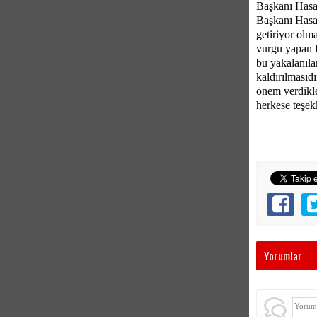
Başkanı Hasan
Başkanı Hasan
getiriyor olm
vurgu yapan B
bu yakalanıla
kaldırılmasıd
önem verdikler
herkese teşekk
Yorumlar