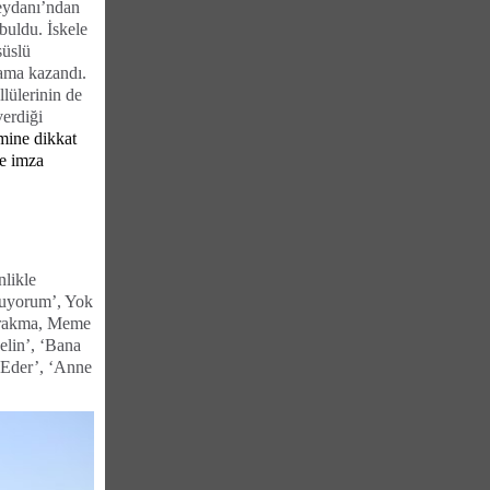
eydanı’ndan
 buldu. İskele
süslü
lama kazandı.
lülerinin de
verdiği
emine dikkat
ğe imza
nlikle
muyorum’, Yok
Bırakma, Meme
elin’, ‘Bana
 Eder’, ‘Anne