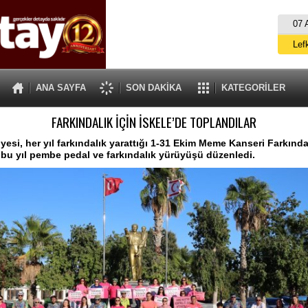
07 
Lef
M
ANA SAYFA
SON DAKİKA
KATEGORİLER
Gü
FARKINDALIK İÇİN İSKELE’DE TOPLANDILAR
İ
İs
yesi, her yıl farkındalık yarattığı 1-31 Ekim Meme Kanseri Farkında
u yıl pembe pedal ve farkındalık yürüyüşü düzenledi.
A