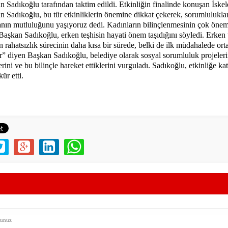
 Sadıkoğlu tarafından taktim edildi. Etkinliğin finalinde konuşan İske
 Sadıkoğlu, bu tür etkinliklerin önemine dikkat çekerek, sorumluluklar
anın mutluluğunu yaşıyoruz dedi. Kadınların bilinçlenmesinin çok öne
aşkan Sadıkoğlu, erken teşhisin hayati önem taşıdığını söyledi.
Erken 
n rahatsızlık sürecinin daha kısa bir sürede, belki de ilk müdahalede or
ır” diyen Başkan Sadıkoğlu, belediye olarak sosyal sorumluluk projele
ini ve bu bilinçle hareket ettiklerini vurguladı. Sadıkoğlu, etkinliğe ka
ür etti.