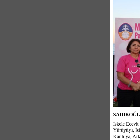
SADIKOĞL
İskele Ecevi
Yürüyüşü, İsk
Kanlı’ya, Ark