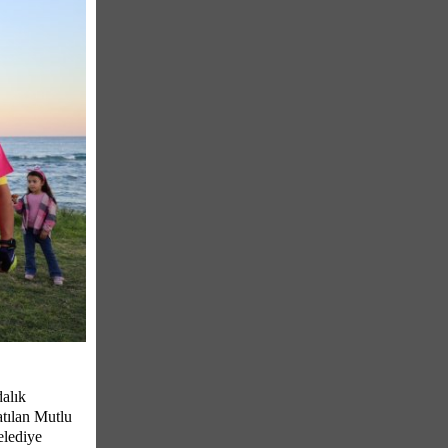
alık
atılan Mutlu
elediye