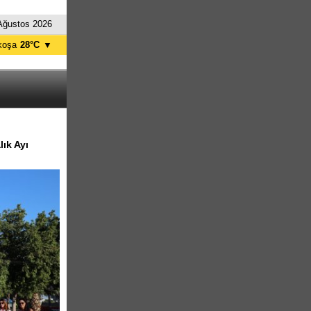
Ağustos 2026
koşa
28°C
▼
ağusa
30°C
Girne
29°C
zelyurt
27°C
skele
30°C
tanbul
26°C
lık Ayı
nkara
29°C