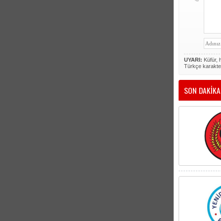
UYARI:
Küfür, h
Türkçe karakte
SON DAKİKA