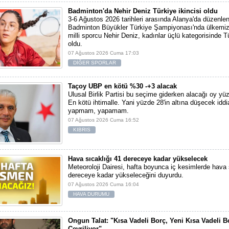
Badminton'da Nehir Deniz Türkiye ikincisi oldu
3-6 Ağustos 2026 tarihleri arasında Alanya'da düzenlen
Badminton Büyükler Türkiye Şampiyonası'nda ülkemiz
milli sporcu Nehir Deniz, kadınlar üçlü kategorisinde Tü
oldu.
07 Ağustos 2026 Cuma 17:03
DİĞER SPORLAR
Taçoy UBP en kötü %30 -+3 alacak
Ulusal Birlik Partisi bu seçime giderken alacağı oy yüz
En kötü ihtimalle. Yani yüzde 28'in altına düşecek iddi
yapmam, yapamam.
07 Ağustos 2026 Cuma 16:52
KIBRIS
Hava sıcaklığı 41 dereceye kadar yükselecek
Meteoroloji Dairesi, hafta boyunca iç kesimlerde hava 
dereceye kadar yükseleceğini duyurdu.
07 Ağustos 2026 Cuma 16:04
HAVA DURUMU
Ongun Talat: "Kısa Vadeli Borç, Yeni Kısa Vadeli B
Çevriliyor"