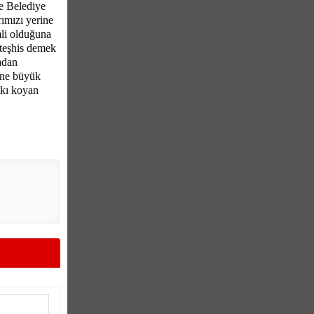
le Belediye
ımızı yerine
mli olduğuna
teşhis demek
tadan
rine büyük
tkı koyan