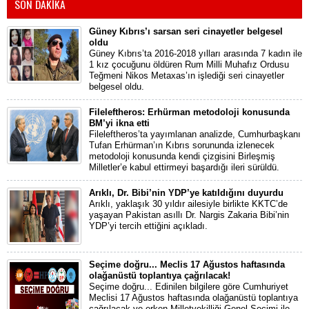
SON DAKİKA
Güney Kıbrıs’ı sarsan seri cinayetler belgesel
oldu
Güney Kıbrıs’ta 2016-2018 yılları arasında 7 kadın ile
1 kız çocuğunu öldüren Rum Milli Muhafız Ordusu
Teğmeni Nikos Metaxas’ın işlediği seri cinayetler
belgesel oldu.
Fileleftheros: Erhürman metodoloji konusunda
BM’yi ikna etti
Fileleftheros’ta yayımlanan analizde, Cumhurbaşkanı
Tufan Erhürman’ın Kıbrıs sorununda izlenecek
metodoloji konusunda kendi çizgisini Birleşmiş
Milletler’e kabul ettirmeyi başardığı ileri sürüldü.
Arıklı, Dr. Bibi’nin YDP’ye katıldığını duyurdu
Arıklı, yaklaşık 30 yıldır ailesiyle birlikte KKTC’de
yaşayan Pakistan asıllı Dr. Nargis Zakaria Bibi’nin
YDP’yi tercih ettiğini açıkladı.
Seçime doğru... Meclis 17 Ağustos haftasında
olağanüstü toplantıya çağrılacak!
Seçime doğru... Edinilen bilgilere göre Cumhuriyet
Meclisi 17 Ağustos haftasında olağanüstü toplantıya
çağrılacak ve erken Milletvekilliği Genel Seçimi ile