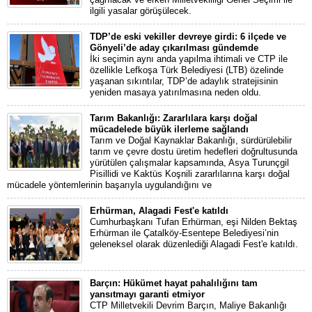
ilgili yasalar görüşülecek.
TDP’de eski vekiller devreye girdi: 6 ilçede ve
Gönyeli’de aday çıkarılması gündemde
İki seçimin aynı anda yapılma ihtimali ve CTP ile
özellikle Lefkoşa Türk Belediyesi (LTB) özelinde
yaşanan sıkıntılar, TDP’de adaylık stratejisinin
yeniden masaya yatırılmasına neden oldu.
Tarım Bakanlığı: Zararlılara karşı doğal
mücadelede büyük ilerleme sağlandı
Tarım ve Doğal Kaynaklar Bakanlığı, sürdürülebilir
tarım ve çevre dostu üretim hedefleri doğrultusunda
yürütülen çalışmalar kapsamında, Asya Turunçgil
Pisillidi ve Kaktüs Koşnili zararlılarına karşı doğal
mücadele yöntemlerinin başarıyla uygulandığını ve
Erhürman, Alagadi Fest'e katıldı
Cumhurbaşkanı Tufan Erhürman, eşi Nilden Bektaş
Erhürman ile Çatalköy-Esentepe Belediyesi’nin
geleneksel olarak düzenlediği Alagadi Fest'e katıldı.
Barçın: Hükümet hayat pahalılığını tam
yansıtmayı garanti etmiyor
CTP Milletvekili Devrim Barçın, Maliye Bakanlığı