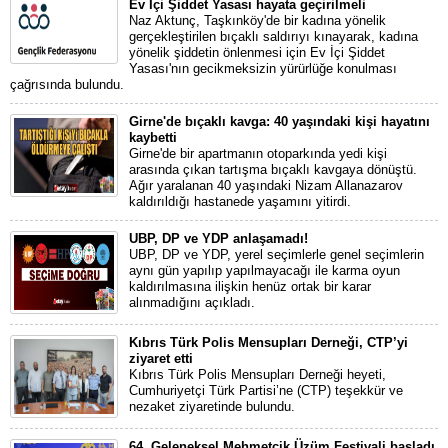
Ev İçi Şiddet Yasası hayata geçirilmeli
Naz Aktunç, Taşkınköy'de bir kadına yönelik
gerçekleştirilen bıçaklı saldırıyı kınayarak, kadına
yönelik şiddetin önlenmesi için Ev İçi Şiddet
Yasası'nın gecikmeksizin yürürlüğe konulması
çağrısında bulundu.
Girne'de bıçaklı kavga: 40 yaşındaki kişi hayatını
kaybetti
Girne'de bir apartmanın otoparkında yedi kişi
arasında çıkan tartışma bıçaklı kavgaya dönüştü.
Ağır yaralanan 40 yaşındaki Nizam Allanazarov
kaldırıldığı hastanede yaşamını yitirdi.
UBP, DP ve YDP anlaşamadı!
UBP, DP ve YDP, yerel seçimlerle genel seçimlerin
aynı gün yapılıp yapılmayacağı ile karma oyun
kaldırılmasına ilişkin henüz ortak bir karar
alınmadığını açıkladı.
Kıbrıs Türk Polis Mensupları Derneği, CTP’yi
ziyaret etti
Kıbrıs Türk Polis Mensupları Derneği heyeti,
Cumhuriyetçi Türk Partisi’ne (CTP) teşekkür ve
nezaket ziyaretinde bulundu.
64. Geleneksel Mehmetçik Üzüm Festivali başladı