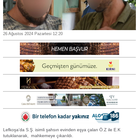
26 Ağustos 2024 Pazartesi 12:20
Lefkoşa’da S.Ş. isimli şahsın evinden eşya çalan Ö.Z ile E.K
tutuklanarak, mahkemeye çıkarıldı.