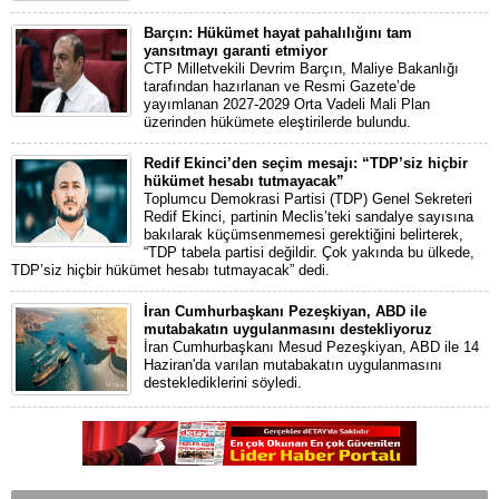
Barçın: Hükümet hayat pahalılığını tam
yansıtmayı garanti etmiyor
CTP Milletvekili Devrim Barçın, Maliye Bakanlığı
tarafından hazırlanan ve Resmi Gazete’de
yayımlanan 2027-2029 Orta Vadeli Mali Plan
üzerinden hükümete eleştirilerde bulundu.
Redif Ekinci’den seçim mesajı: “TDP’siz hiçbir
hükümet hesabı tutmayacak”
Toplumcu Demokrasi Partisi (TDP) Genel Sekreteri
Redif Ekinci, partinin Meclis’teki sandalye sayısına
bakılarak küçümsenmemesi gerektiğini belirterek,
“TDP tabela partisi değildir. Çok yakında bu ülkede,
TDP’siz hiçbir hükümet hesabı tutmayacak” dedi.
İran Cumhurbaşkanı Pezeşkiyan, ABD ile
mutabakatın uygulanmasını destekliyoruz
İran Cumhurbaşkanı Mesud Pezeşkiyan, ABD ile 14
Haziran'da varılan mutabakatın uygulanmasını
desteklediklerini söyledi.