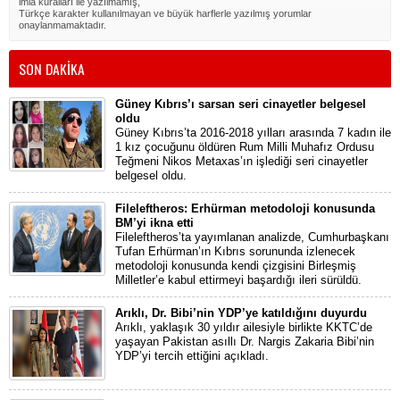
imla kuralları ile yazılmamış,
Türkçe karakter kullanılmayan ve büyük harflerle yazılmış yorumlar
onaylanmamaktadır.
SON DAKİKA
Güney Kıbrıs’ı sarsan seri cinayetler belgesel
oldu
Güney Kıbrıs’ta 2016-2018 yılları arasında 7 kadın ile
1 kız çocuğunu öldüren Rum Milli Muhafız Ordusu
Teğmeni Nikos Metaxas’ın işlediği seri cinayetler
belgesel oldu.
Fileleftheros: Erhürman metodoloji konusunda
BM’yi ikna etti
Fileleftheros’ta yayımlanan analizde, Cumhurbaşkanı
Tufan Erhürman’ın Kıbrıs sorununda izlenecek
metodoloji konusunda kendi çizgisini Birleşmiş
Milletler’e kabul ettirmeyi başardığı ileri sürüldü.
Arıklı, Dr. Bibi’nin YDP’ye katıldığını duyurdu
Arıklı, yaklaşık 30 yıldır ailesiyle birlikte KKTC’de
yaşayan Pakistan asıllı Dr. Nargis Zakaria Bibi’nin
YDP’yi tercih ettiğini açıkladı.