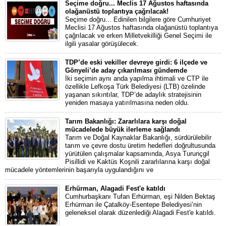
Seçime doğru... Meclis 17 Ağustos haftasında
olağanüstü toplantıya çağrılacak!
Seçime doğru... Edinilen bilgilere göre Cumhuriyet
Meclisi 17 Ağustos haftasında olağanüstü toplantıya
çağrılacak ve erken Milletvekilliği Genel Seçimi ile
ilgili yasalar görüşülecek.
TDP’de eski vekiller devreye girdi: 6 ilçede ve
Gönyeli’de aday çıkarılması gündemde
İki seçimin aynı anda yapılma ihtimali ve CTP ile
özellikle Lefkoşa Türk Belediyesi (LTB) özelinde
yaşanan sıkıntılar, TDP’de adaylık stratejisinin
yeniden masaya yatırılmasına neden oldu.
Tarım Bakanlığı: Zararlılara karşı doğal
mücadelede büyük ilerleme sağlandı
Tarım ve Doğal Kaynaklar Bakanlığı, sürdürülebilir
tarım ve çevre dostu üretim hedefleri doğrultusunda
yürütülen çalışmalar kapsamında, Asya Turunçgil
Pisillidi ve Kaktüs Koşnili zararlılarına karşı doğal
mücadele yöntemlerinin başarıyla uygulandığını ve
Erhürman, Alagadi Fest'e katıldı
Cumhurbaşkanı Tufan Erhürman, eşi Nilden Bektaş
Erhürman ile Çatalköy-Esentepe Belediyesi’nin
geleneksel olarak düzenlediği Alagadi Fest'e katıldı.