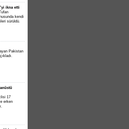
i ikna etti
Tufan
onusunda kendi
ileri sürüldü.
aşayan Pakistan
açıkladı.
ğanüstü
lisi 17
ve erken
k.