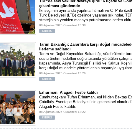
TDP’de eski vekiller devreye girdi: 6 ilçede ve Gön
çıkarılması gündemde
İki seçimin aynı anda yapılma ihtimali ve CTP ile özel
Türk Belediyesi (LTB) özelinde yaşanan sıkıntılar, TD
stratejisinin yeniden masaya yatırılmasına neden oldu
08 Ağustos 2026 Cumartesi 13:38
KIBRIS
Tarım Bakanlığı: Zararlılara karşı doğal mücadele
ilerleme sağlandı
Tarım ve Doğal Kaynaklar Bakanlığı, sürdürülebilir tar
dostu üretim hedefleri doğrultusunda yürütülen çalışma
kapsamında, Asya Turunçgil Pisillidi ve Kaktüs Koşnili 
karşı doğal mücadele yöntemlerinin başarıyla uyguland
08 Ağustos 2026 Cumartesi 13:26
KIBRIS
Erhürman, Alagadi Fest'e katıldı
Cumhurbaşkanı Tufan Erhürman, eşi Nilden Bektaş Er
Çatalköy-Esentepe Belediyesi’nin geleneksel olarak dü
Alagadi Fest'e katıldı.
08 Ağustos 2026 Cumartesi 13:22
KIBRIS