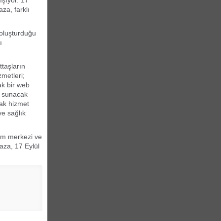
ışıyor. 17
za, farklı
 oluşturduğu
ı
ttaşların
zmetleri;
ak bir web
ı sunacak
cak hizmet
ve sağlık
rım merkezi ve
aza, 17 Eylül