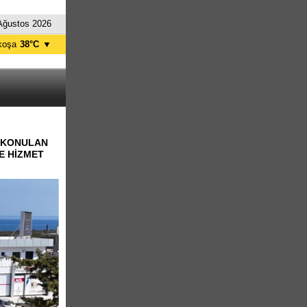
Ağustos 2026
koşa
38°C
▼
ağusa
30°C
Girne
33°C
zelyurt
36°C
skele
30°C
tanbul
29°C
E KONULAN
E HİZMET
nkara
34°C