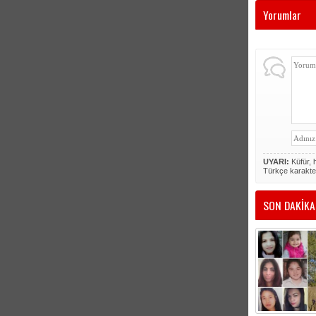
Yorumlar
UYARI:
Küfür, h
Türkçe karakte
SON DAKİKA