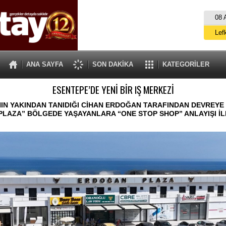
08 
Lef
M
ANA SAYFA
SON DAKİKA
KATEGORİLER
Gü
ESENTEPE’DE YENİ BİR IŞ MERKEZİ
İ
İs
NIN YAKINDAN TANIDIĞI CİHAN ERDOĞAN TARAFINDAN DEVREY
LAZA” BÖLGEDE YAŞAYANLARA “ONE STOP SHOP” ANLAYIŞI İL
A