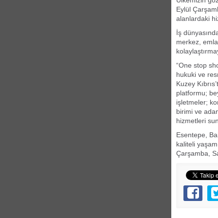
Ülkemizin göz
Eylül Çarşamb
alanlardaki h
İş dünyasında
merkez, emlak
kolaylaştırma
“One stop sho
hukuki ve resm
Kuzey Kıbrıs’t
platformu; be
işletmeler; k
birimi ve ada
hizmetleri su
Esentepe, Bah
kaliteli yaşa
Çarşamba, Saa