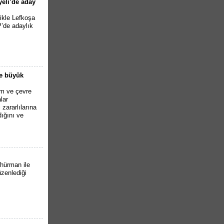
yeli’de aday
likle Lefkoşa
P’de adaylık
.
de büyük
ım ve çevre
lar
zararlılarına
ığını ve
hürman ile
zenlediği