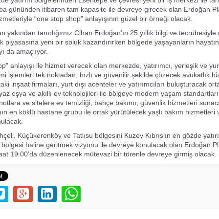
de yatırım bölgelerinden Esentepe ve çevresi yeni bir iş merkezi ile tan
a gününden itibaren tam kapasite ile devreye girecek olan Erdoğan Pla
izmetleriyle “one stop shop” anlayışının güzel bir örneği olacak.
n yakından tanıdığımız Cihan Erdoğan’ın 25 yıllık bilgi ve tecrübesiyle
 piyasasına yeni bir soluk kazandırırken bölgede yaşayanların hayatın
yı da amaçlıyor.
p” anlayışı ile hizmet verecek olan merkezde, yatırımcı, yerleşik ve yur
i işlemleri tek noktadan, hızlı ve güvenilir şekilde çözecek avukatlık hi
aki inşaat firmaları, yurt dışı acenteler ve yatırımcıları buluşturacak ort
yaz eşya ve akıllı ev teknolojileri ile bölgeye modern yaşam standartlar
onutlara ve sitelere ev temizliği, bahçe bakımı, güvenlik hizmetleri suna
nın en köklü hastane grubu ile ortak yürütülecek yaşlı bakım hizmetleri 
nulacak.
çeli, Küçükerenköy ve Tatlısu bölgesini Kuzey Kıbrıs’ın en gözde yatı
m bölgesi haline geritmek vizyonu ile devreye konulacak olan Erdoğan Pl
t 19:00’da düzenlenecek mütevazi bir törenle devreye girmiş olacak.