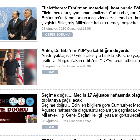
Fileleftheros: Erhürman metodoloji konusunda BM’y
Fileleftheros’ta yayımlanan analizde, Cumhurbaşkanı 
Erhürman’ın Kıbrıs sorununda izlenecek metodoloji k
çizgisini Birleşmiş Milletler’e kabul ettirmeyi başardığı 
08 Ağustos 2026 Cumartesi 18:08
KIBRIS SORUNU
Arıklı, Dr. Bibi’nin YDP’ye katıldığını duyurdu
Arıklı, yaklaşık 30 yıldır ailesiyle birlikte KKTC’de y
asıllı Dr. Nargis Zakaria Bibi’nin YDP’yi tercih ettiğini 
08 Ağustos 2026 Cumartesi 18:06
KIBRIS
Seçime doğru... Meclis 17 Ağustos haftasında ola
toplantıya çağrılacak!
Seçime doğru... Edinilen bilgilere göre Cumhuriyet Mec
Ağustos haftasında olağanüstü toplantıya çağrılacak 
Milletvekilliği Genel Seçimi ile ilgili yasalar görüşülece
08 Ağustos 2026 Cumartesi 17:52
KIBRIS