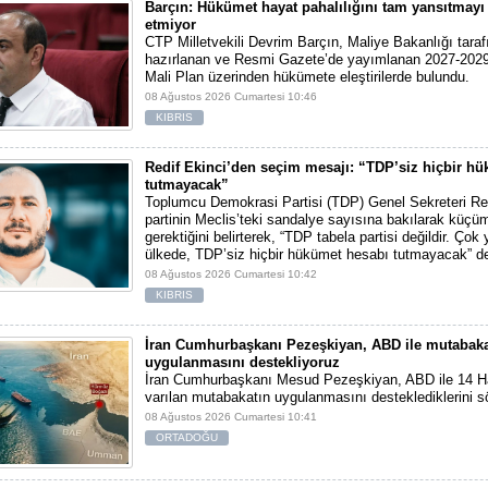
Barçın: Hükümet hayat pahalılığını tam yansıtmayı 
etmiyor
CTP Milletvekili Devrim Barçın, Maliye Bakanlığı tara
hazırlanan ve Resmi Gazete’de yayımlanan 2027-2029
Mali Plan üzerinden hükümete eleştirilerde bulundu.
08 Ağustos 2026 Cumartesi 10:46
KIBRIS
Redif Ekinci’den seçim mesajı: “TDP’siz hiçbir h
tutmayacak”
Toplumcu Demokrasi Partisi (TDP) Genel Sekreteri Red
partinin Meclis’teki sandalye sayısına bakılarak kü
gerektiğini belirterek, “TDP tabela partisi değildir. Çok
ülkede, TDP’siz hiçbir hükümet hesabı tutmayacak” de
08 Ağustos 2026 Cumartesi 10:42
KIBRIS
İran Cumhurbaşkanı Pezeşkiyan, ABD ile mutabaka
uygulanmasını destekliyoruz
İran Cumhurbaşkanı Mesud Pezeşkiyan, ABD ile 14 Ha
varılan mutabakatın uygulanmasını desteklediklerini sö
08 Ağustos 2026 Cumartesi 10:41
ORTADOĞU