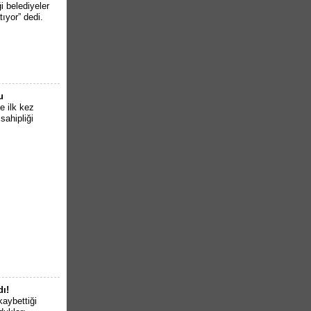
i belediyeler
tıyor” dedi.
u
e ilk kez
sahipliği
dı!
kaybettiği