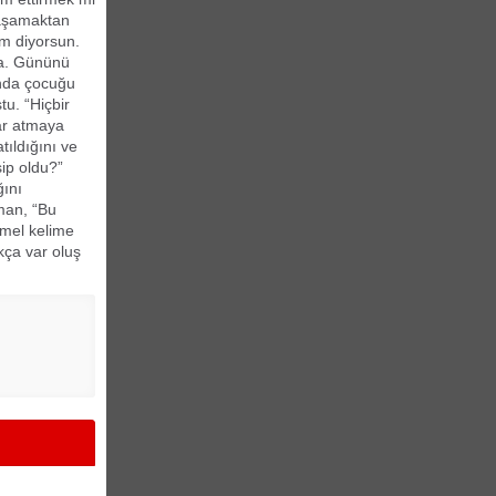
yaşamaktan
um diyorsun.
nda. Gününü
ında çocuğu
u. “Hiçbir
ar atmaya
ıldığını ve
ip oldu?”
ğını
man, “Bu
temel kelime
kça var oluş