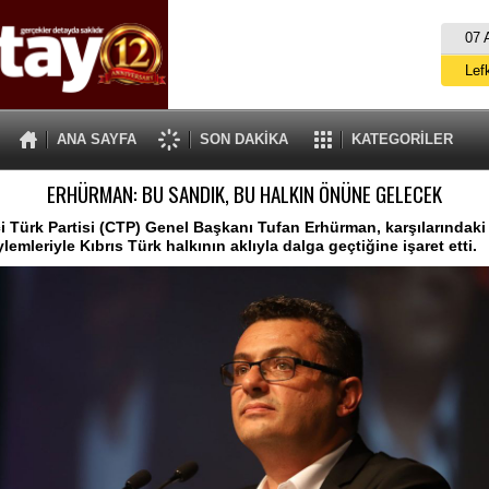
07 
Lef
M
ANA SAYFA
SON DAKİKA
KATEGORİLER
Gü
ERHÜRMAN: BU SANDIK, BU HALKIN ÖNÜNE GELECEK
İ
İs
 Türk Partisi (CTP) Genel Başkanı Tufan Erhürman, karşılarındaki 
ylemleriyle Kıbrıs Türk halkının aklıyla dalga geçtiğine işaret etti.
A