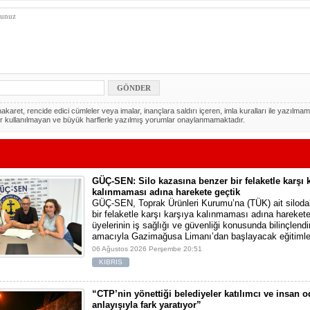
akaret, rencide edici cümleler veya imalar, inançlara saldırı içeren, imla kuralları ile yazılmam
r kullanılmayan ve büyük harflerle yazılmış yorumlar onaylanmamaktadır.
GÜÇ-SEN: Silo kazasına benzer bir felaketle karşı 
kalınmaması adına harekete geçtik
GÜÇ-SEN, Toprak Ürünleri Kurumu’na (TÜK) ait silod
bir felaketle karşı karşıya kalınmaması adına harekete 
üyelerinin iş sağlığı ve güvenliği konusunda bilinçlendi
amacıyla Gazimağusa Limanı’dan başlayacak eğitimle
06 Ağustos 2026 Perşembe 20:51
KIBRIS
“CTP’nin yönettiği belediyeler katılımcı ve insan 
anlayışıyla fark yaratıyor”