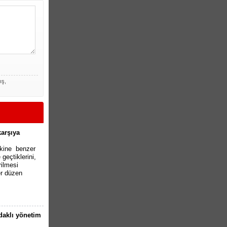
ış,
karşıya
akine benzer
geçtiklerini,
rilmesi
r düzen
odaklı yönetim