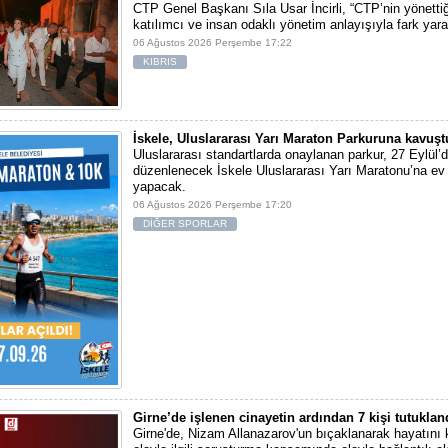
CTP Genel Başkanı Sıla Usar İncirli, “CTP’nin yönettiğ
katılımcı ve insan odaklı yönetim anlayışıyla fark yara
06 Ağustos 2026 Perşembe 17:22
KIBRIS
İskele, Uluslararası Yarı Maraton Parkuruna kavuşt
Uluslararası standartlarda onaylanan parkur, 27 Eylül’d
düzenlenecek İskele Uluslararası Yarı Maratonu’na ev 
yapacak.
06 Ağustos 2026 Perşembe 17:20
DİĞER SPORLAR
Girne’de işlenen cinayetin ardından 7 kişi tutuklan
Girne'de, Nizam Allanazarov'un bıçaklanarak hayatını 