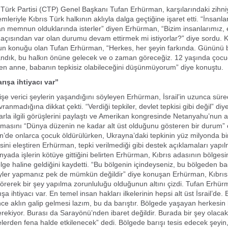
Türk Partisi (CTP) Genel Başkanı Tufan Erhürman, karşılarındaki zihniy
lemleriyle Kıbrıs Türk halkının aklıyla dalga geçtiğine işaret etti. “İnsanlar 
n memnun olduklarında isterler” diyen Erhürman, “Bizim insanlarımız,
m açısından var olan durumu devam ettirmek mi istiyorlar?” diye sordu. 
un konuğu olan Tufan Erhürman, “Herkes, her şeyin farkında. Gününü b
andık, bu halkın önüne gelecek ve o zaman göreceğiz. 12 yaşında çoc
en anne, babanın tepkisiz olabileceğini düşünmüyorum” diye konuştu.
rışa ihtiyacı var”
e verici şeylerin yaşandığını söyleyen Erhürman, İsrail’in uzunca süre
vranmadığına dikkat çekti. “Verdiği tepkiler, devlet tepkisi gibi değil” d
rla ilgili görüşlerini paylaştı ve Amerikan kongresinde Netanyahu’nun 
lmasını “Dünya düzenin ne kadar alt üst olduğunu gösteren bir durum” 
stin’de onlarca çocuk öldürülürken, Ukrayna’daki tepkinin yüz milyonda bi
ini eleştiren Erhürman, tepki verilmediği gibi destek açıklamaları yapı
nyada işlerin kötüye gittiğini belirten Erhürman, Kıbrıs adasının bölgesi
bölge haline geldiğini kaydetti. “Bu bölgenin içindeyseniz, bu bölgeden b
eyler yapmanız pek de mümkün değildir” diye konuşan Erhürman, Kıbrıs
örerek bir şey yapılma zorunluluğu olduğunun altını çizdi. Tufan Erhür
şa ihtiyacı var. En temel insan hakları ilkelerinin hepsi alt üst İsrail’de
önce aklın galip gelmesi lazım, bu da barıştır. Bölgede yaşayan herkesin
ekiyor. Burası da Sarayönü’nden ibaret değildir. Burada bir şey olaca
lerden fena halde etkilenecek” dedi. Bölgede barışı tesis edecek şeyin, “