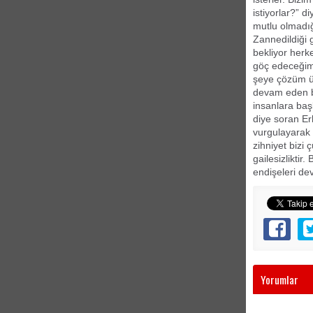
istiyorlar?” 
mutlu olmadığ
Zannedildiği 
bekliyor herk
göç edeceğim 
şeye çözüm ü
devam eden bi
insanlara ba
diye soran Er
vurgulayarak 
zihniyet bizi 
gailesizliktir
endişeleri de
Yorumlar