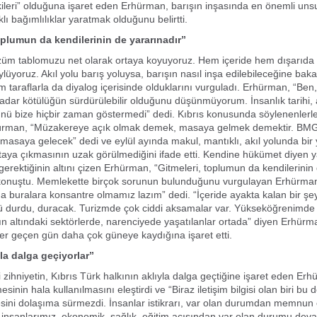
işkileri” olduğuna işaret eden Erhürman, barışın inşasında en önemli uns
lıklı bağımlılıklar yaratmak olduğunu belirtti.
oplumun da kendilerinin de yararınadır”
züm tablomuzu net olarak ortaya koyuyoruz. Hem içeride hem dışarıda
ylüyoruz. Akıl yolu barış yoluysa, barışın nasıl inşa edilebileceğine bak
 taraflarla da diyalog içerisinde olduklarını vurguladı. Erhürman, “Ben,
kadar kötülüğün sürdürülebilir olduğunu düşünmüyorum. İnsanlık tarihi, a
ü bize hiçbir zaman göstermedi” dedi. Kıbrıs konusunda söylenenlerle i
rman, “Müzakereye açık olmak demek, masaya gelmek demektir. BMGK
 masaya gelecek” dedi ve eylül ayında makul, mantıklı, akıl yolunda bir 
rtaya çıkmasının uzak görülmediğini ifade etti. Kendine hükümet diyen y
gerektiğinin altını çizen Erhürman, “Gitmeleri, toplumun da kendilerinin
 konuştu. Memlekette birçok sorunun bulunduğunu vurgulayan Erhürman
 buralara konsantre olmamız lazım” dedi. “İçeride ayakta kalan bir şe
rü durdu, duracak. Turizmde çok ciddi aksamalar var. Yükseköğrenimde
ın altındaki sektörlerde, narenciyede yaşatılanlar ortada” diyen Erhürm
r geçen gün daha çok güneye kaydığına işaret etti.
yla dalga geçiyorlar”
i zihniyetin, Kıbrıs Türk halkının aklıyla dalga geçtiğine işaret eden Er
imesinin hala kullanılmasını eleştirdi ve “Biraz iletişim bilgisi olan biri b
mesini dolaşıma sürmezdi. İnsanlar istikrarı, var olan durumdan memnun
im insanlarımız, ekonomik, sağlık, eğitim açısından var olan durumu dev