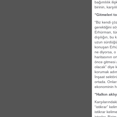
bağımlılık il
birinin, karşı
“Gitmeleri t
“Biz kendi çö
gerektiğini sö
Erhürman, tüm
dışılığın, bu 
uzun sürdüğün
konuşan Erhü
ne diyorsa, o
haritasının o
önce gitmesi 
olacak” diye
korumak adına
İnşaat sektö
ortada. Onlar
ekonominin he
“Halkın aklı
Karşılarındak
“istikrar” kel
istikrar keli
isterler. Biz