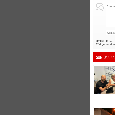
UYARI:
Küfür, h
Türkçe karakte
SON DAKİKA