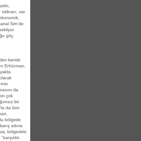
etin,
istikrarı, var
 ekonomik,
Kanal Sim’de
ekliyor
uğu göç
den beridir
iyen Erhürman,
ayakta
olarak
rinin
lmasını da
nin çok
ağımsız bir
’ta da tüm
man,
. Bu bölgede
 barış adına
ksa, bölgedeki
karşılıklı