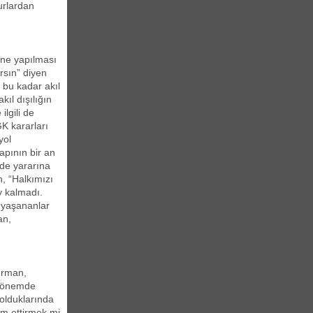
urlardan
 ne yapılması
arsın” diyen
 bu kadar akıl
kıl dışılığın
lgili de
 kararları
yol
apının bir an
 de yararına
, “Halkımızı
y kalmadı.
 yaşananlar
an,
hürman,
u dönemde
 olduklarında
am ettirmek mi