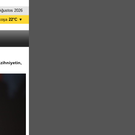
Ağustos 2026
koşa
22°C
▼
ağusa
22°C
Girne
23°C
zelyurt
22°C
skele
22°C
tanbul
24°C
zihniyetin,
nkara
19°C