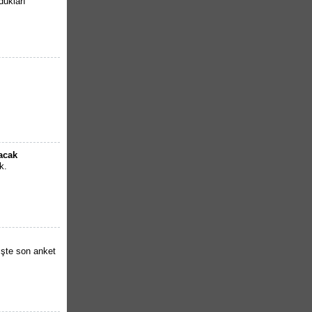
dukları
lacak
k.
İşte son anket