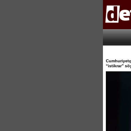
Cumhuriyetçi
“istikrar” sö