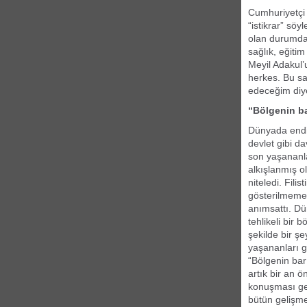
Cumhuriyetçi 
“istikrar” söy
olan durumda
sağlık, eğiti
Meyil Adakul’
herkes. Bu s
edeceğim diy
“Bölgenin ba
Dünyada endiş
devlet gibi da
son yaşananla
alkışlanmış o
niteledi. Fili
gösterilmemes
anımsattı. Dü
tehlikeli bir 
şekilde bir ş
yaşananları g
“Bölgenin barı
artık bir an 
konuşması ger
bütün gelişme