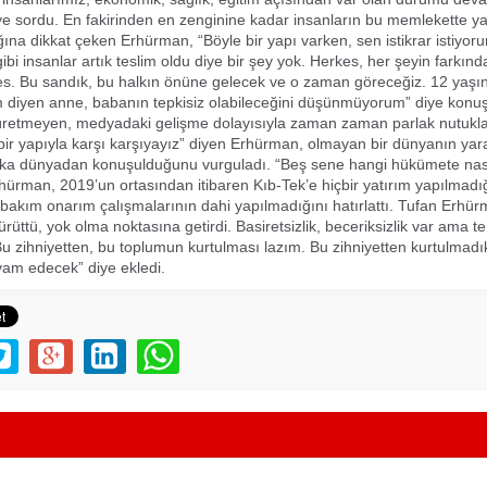
diye sordu. En fakirinden en zenginine kadar insanların bu memlekette 
ına dikkat çeken Erhürman, “Böyle bir yapı varken, sen istikrar istiyor
gibi insanlar artık teslim oldu diye bir şey yok. Herkes, her şeyin farkı
es. Bu sandık, bu halkın önüne gelecek ve o zaman göreceğiz. 12 yaş
diyen anne, babanın tepkisiz olabileceğini düşünmüyorum” diye konuşt
retmeyen, medyadaki gelişme dolayısıyla zaman zaman parlak nutukl
r yapıyla karşı karşıyayız” diyen Erhürman, olmayan bir dünyanın yarat
şka dünyadan konuşulduğunu vurguladı. “Beş sene hangi hükümete nas
hürman, 2019’un ortasından itibaren Kıb-Tek’e hiçbir yatırım yapılmadı
bakım onarım çalışmalarının dahi yapılmadığını hatırlattı. Tufan Erhür
çürüttü, yok olma noktasına getirdi. Basiretsizlik, beceriksizlik var ama 
. Bu zihniyetten, bu toplumun kurtulması lazım. Bu zihniyetten kurtulmadı
vam edecek” diye ekledi.