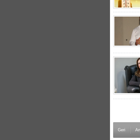
Geri
An