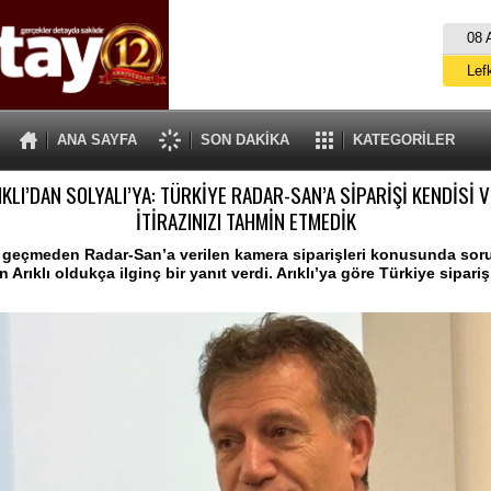
08 
Lef
M
ANA SAYFA
SON DAKİKA
KATEGORİLER
Gü
KLI’DAN SOLYALI’YA: TÜRKİYE RADAR-SAN’A SİPARİŞİ KENDİSİ 
İ
İTİRAZINIZI TAHMİN ETMEDİK
İs
 geçmeden Radar-San’a verilen kamera siparişleri konusunda sor
A
 Arıklı oldukça ilginç bir yanıt verdi. Arıklı’ya göre Türkiye sipariş