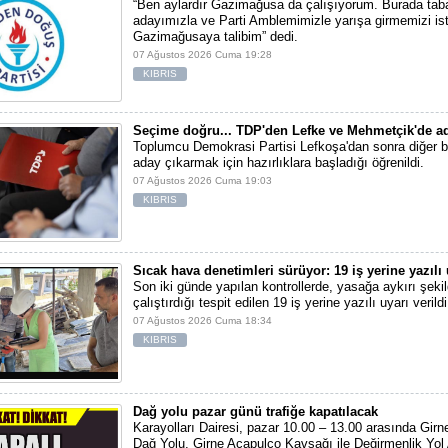
“Ben aylardır Gazimağusa da çalışıyorum. Burada tab
adayımızla ve Parti Amblemimizle yarışa girmemizi ist
Gazimağusaya talibim” dedi.
07 Ağustos 2026 Cuma 19:28
KIBRIS
Seçime doğru... TDP'den Lefke ve Mehmetçik'de ad
Toplumcu Demokrasi Partisi Lefkoşa'dan sonra diğer b
aday çıkarmak için hazırlıklara başladığı öğrenildi.
07 Ağustos 2026 Cuma 19:03
KIBRIS
Sıcak hava denetimleri sürüyor: 19 iş yerine yazılı 
Son iki günde yapılan kontrollerde, yasağa aykırı şekil
çalıştırdığı tespit edilen 19 iş yerine yazılı uyarı verildi
07 Ağustos 2026 Cuma 18:34
KIBRIS
Dağ yolu pazar günü trafiğe kapatılacak
Karayolları Dairesi, pazar 10.00 – 13.00 arasında Girn
Dağ Yolu, Girne Acapulco Kavşağı ile Değirmenlik Yol