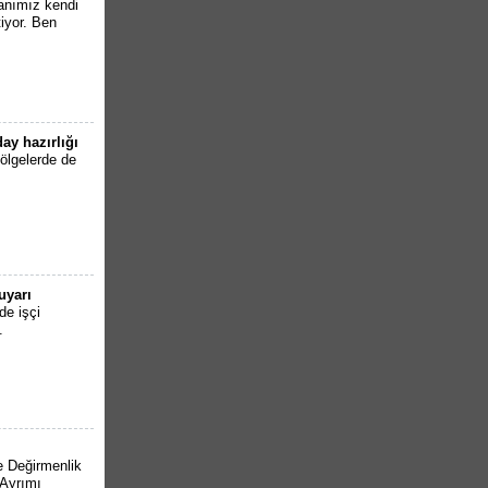
anımız kendi
iyor. Ben
ay hazırlığı
ölgelerde de
uyarı
de işçi
.
e Değirmenlik
 Ayrımı