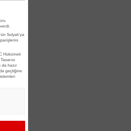
oru
verdi.
rün Solyalı’ya
arişlerini
KTC Hükümeti
 Tasarısı
n da hazır
 da geçtiğine
stemleri