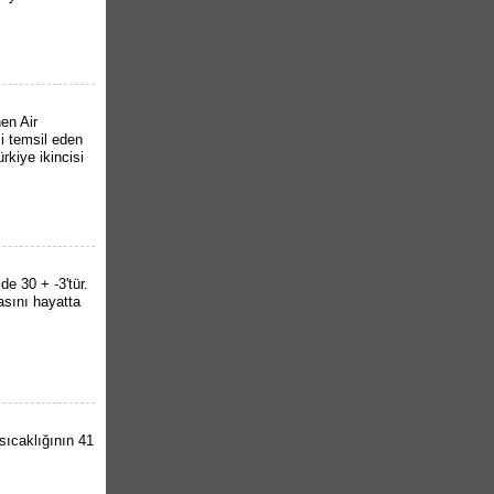
en Air
i temsil eden
rkiye ikincisi
de 30 + -3'tür.
asını hayatta
sıcaklığının 41