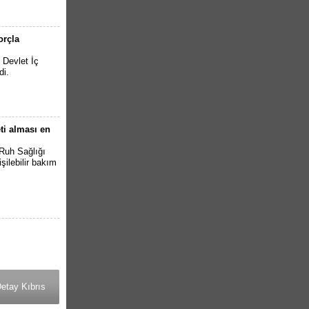
orçla
 Devlet İç
di.
eti alması en
 Ruh Sağlığı
işilebilir bakım
etay Kıbrıs