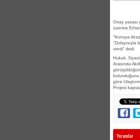
Onay yasası 
üzerine Erhan 
“Konuya itira
“Dolayısıyla 
verdi” dedi.
Hukuk, Siyasi
Arasında Akıl
görüşüldüğünü
bulunduğunu an
göre Ulaştırm
Projesi kapsa
Yorumlar