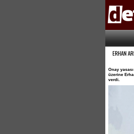
ERHAN ARI
Onay yasası
üzerine Erhan
verdi.