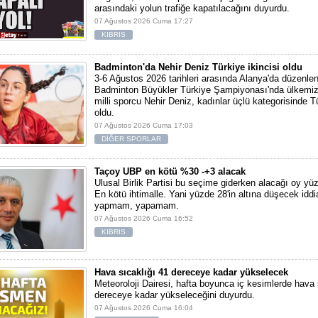
arasındaki yolun trafiğe kapatılacağını duyurdu.
07 Ağustos 2026 Cuma 17:27
KIBRIS
Badminton'da Nehir Deniz Türkiye ikincisi oldu
3-6 Ağustos 2026 tarihleri arasında Alanya'da düzenlen
Badminton Büyükler Türkiye Şampiyonası'nda ülkemiz
milli sporcu Nehir Deniz, kadınlar üçlü kategorisinde Tü
oldu.
07 Ağustos 2026 Cuma 17:03
DİĞER SPORLAR
Taçoy UBP en kötü %30 -+3 alacak
Ulusal Birlik Partisi bu seçime giderken alacağı oy yüz
En kötü ihtimalle. Yani yüzde 28'in altına düşecek iddi
yapmam, yapamam.
07 Ağustos 2026 Cuma 16:52
KIBRIS
Hava sıcaklığı 41 dereceye kadar yükselecek
Meteoroloji Dairesi, hafta boyunca iç kesimlerde hava 
dereceye kadar yükseleceğini duyurdu.
07 Ağustos 2026 Cuma 16:04