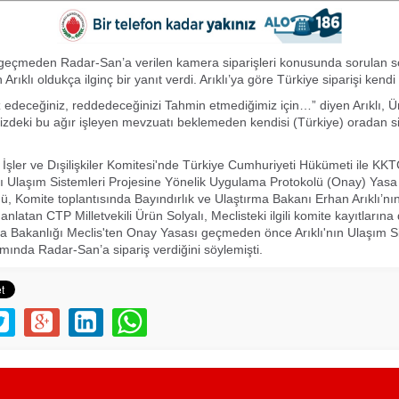
geçmeden Radar-San’a verilen kamera siparişleri konusunda sorulan s
Arıklı oldukça ilginç bir yanıt verdi. Arıklı’ya göre Türkiye siparişi kendi 
z edeceğiniz, reddedeceğinizi Tahmin etmediğimiz için…” diyen Arıklı, Ü
bizdeki bu ağır işleyen mevzuatı beklemeden kendisi (Türkiye) oradan sip
 İşler ve Dışilişkiler Komitesi'nde Türkiye Cumhuriyeti Hükümeti ile K
lı Ulaşım Sistemleri Projesine Yönelik Uygulama Protokolü (Onay) Yasa
, Komite toplantısında Bayındırlık ve Ulaştırma Bakanı Erhan Arıklı’nı
latan CTP Milletvekili Ürün Solyalı, Meclisteki ilgili komite kayıtlarına
a Bakanlığı Meclis'ten Onay Yasası geçmeden önce Arıklı'nın Ulaşım Si
mında Radar-San’a sipariş verdiğini söylemişti.