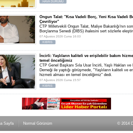
HAVA DURUMU
Ongun Talat: "Kısa Vadeli Borç, Yeni Kısa Vadeli B
Çevriliyor"
CTP Milletvekili Ongun Talat, Maliye Bakanlığı'nın son
Borçlanma Senedi (DİBS) ihalesini sert sözlerle eleştir
07 Ağustos 2026 Cuma 16:03
KIBRIS
İncirli: Yaşlıların kaliteli ve erişilebilir bakım hizm
temel önceliğimiz
CTP Genel Başkanı Sıla Usar İncirli, Yaşlı Hakları ve
Derneği ile yaptığı görüşmede, "Yaşlıların kaliteli ve er
hizmeti alması en temel önceliğimiz" dedi.
07 Ağustos 2026 Cuma 15:57
KIBRIS
a Sayfa
Normal Görünüm
© 2014 D