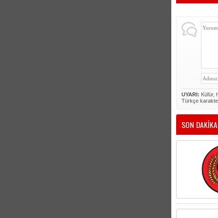
UYARI:
Küfür, h
Türkçe karakte
SON DAKİKA