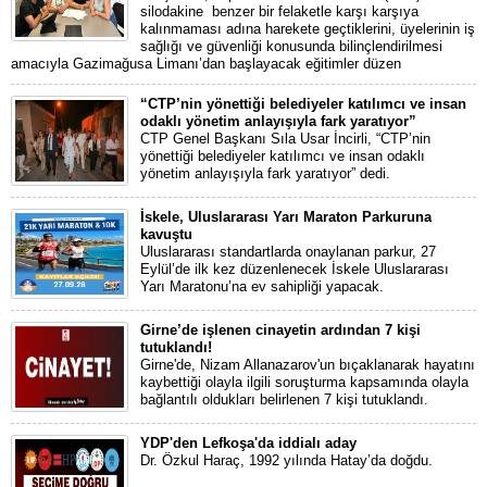
silodakine benzer bir felaketle karşı karşıya
kalınmaması adına harekete geçtiklerini, üyelerinin iş
sağlığı ve güvenliği konusunda bilinçlendirilmesi
amacıyla Gazimağusa Limanı’dan başlayacak eğitimler düzen
“CTP’nin yönettiği belediyeler katılımcı ve insan
odaklı yönetim anlayışıyla fark yaratıyor”
CTP Genel Başkanı Sıla Usar İncirli, “CTP’nin
yönettiği belediyeler katılımcı ve insan odaklı
yönetim anlayışıyla fark yaratıyor” dedi.
İskele, Uluslararası Yarı Maraton Parkuruna
kavuştu
Uluslararası standartlarda onaylanan parkur, 27
Eylül’de ilk kez düzenlenecek İskele Uluslararası
Yarı Maratonu’na ev sahipliği yapacak.
Girne’de işlenen cinayetin ardından 7 kişi
tutuklandı!
Girne'de, Nizam Allanazarov'un bıçaklanarak hayatını
kaybettiği olayla ilgili soruşturma kapsamında olayla
bağlantılı oldukları belirlenen 7 kişi tutuklandı.
YDP'den Lefkoşa'da iddialı aday
Dr. Özkul Haraç, 1992 yılında Hatay’da doğdu.