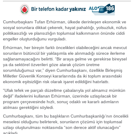
Cumhurbaşkanı Tufan Erhürman, ülkede derinleşen ekonomik ve
sosyal sorunlara dikkat çekerek, hayat pahalılığı, yolsuzluk, nüfus
politikasızlığı ve plansızlığın toplumsal kalkınmanın önünde ciddi
engeller oluşturduğunu vurguladı.
Erhürman, her bireyin farklı öncelikleri olabileceğini ancak mevcut
sorunların bütüncül bir yaklaşımla ele alınmadığı sürece ilerleme
sağlanamayacağını belirtti. “Bir araya gelme ve gerekirse bireysel
ya da sektörel özverileri göze alarak çözüm üretme
sorumluluğumuz var,” diyen Cumhurbaşkanı, özellikle Birleşmiş
Milletler Güvenlik Konseyi kararlarında da iki toplum arasındaki
ekonomik eşitsizliğin risk olarak işaret edildiğini hatırlattı.
“Ufak tefek ve parçalı düzeltme çabalarıyla yol almamız mümkün
değil” ifadelerini kullanan Erhürman, üzerinde uzlaşılacak bir
program çerçevesinde hızlı, sonuç odaklı ve kararlı adımların
atılması gerektiğini söyledi.
Cumhurbaşkanı, tüm bu başlıkların Cumhurbaşkanlığı’nın öncelikli
meselesi olduğunu belirterek, sorunların çözümü için toplumsal
uzlaşı oluşturulması noktasında “son derece aktif olunacağını”
açıkladı.