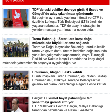
TDP’de eski vekiller devreye girdi: 6 ilçede ve
Gönyeli’de aday çıkarılması gündemde
İki seçimin aynı anda yapılma ihtimali ve CTP ile
özellikle Lefkoşa Türk Belediyesi (LTB) özelinde
yaşanan sıkıntılar, TDP’de adaylık stratejisinin
yeniden masaya yatırılmasına neden oldu.
Tarım Bakanlığı: Zararlılara karşı doğal
mücadelede büyük ilerleme sağlandı
Tarım ve Doğal Kaynaklar Bakanlığı, sürdürülebilir
tarım ve çevre dostu üretim hedefleri doğrultusunda
yürütülen çalışmalar kapsamında, Asya Turunçgil
Pisillidi ve Kaktüs Koşnili zararlılarına karşı doğal
mücadele yöntemlerinin başarıyla uygulandığını ve
Erhürman, Alagadi Fest'e katıldı
Cumhurbaşkanı Tufan Erhürman, eşi Nilden Bektaş
Erhürman ile Çatalköy-Esentepe Belediyesi’nin
geleneksel olarak düzenlediği Alagadi Fest'e katıldı.
Barçın: Hükümet hayat pahalılığını tam
yansıtmayı garanti etmiyor
CTP Milletvekili Devrim Barçın, Maliye Bakanlığı
tarafından hazırlanan ve Resmi Gazete’de