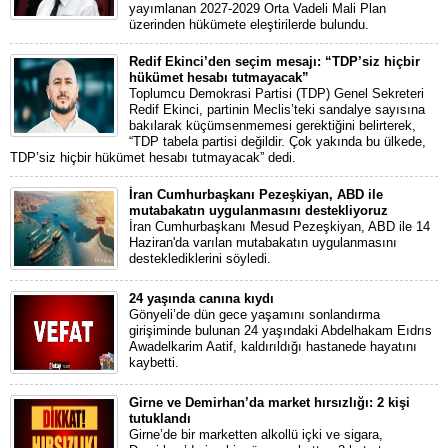
yayımlanan 2027-2029 Orta Vadeli Mali Plan
üzerinden hükümete eleştirilerde bulundu.
Redif Ekinci’den seçim mesajı: “TDP’siz hiçbir
hükümet hesabı tutmayacak”
Toplumcu Demokrasi Partisi (TDP) Genel Sekreteri
Redif Ekinci, partinin Meclis’teki sandalye sayısına
bakılarak küçümsenmemesi gerektiğini belirterek,
“TDP tabela partisi değildir. Çok yakında bu ülkede,
TDP’siz hiçbir hükümet hesabı tutmayacak” dedi.
İran Cumhurbaşkanı Pezeşkiyan, ABD ile
mutabakatın uygulanmasını destekliyoruz
İran Cumhurbaşkanı Mesud Pezeşkiyan, ABD ile 14
Haziran'da varılan mutabakatın uygulanmasını
desteklediklerini söyledi.
24 yaşında canına kıydı
Gönyeli’de dün gece yaşamını sonlandırma
girişiminde bulunan 24 yaşındaki Abdelhakam Eıdrıs
Awadelkarim Aatif, kaldırıldığı hastanede hayatını
kaybetti.
Girne ve Demirhan’da market hırsızlığı: 2 kişi
tutuklandı
Girne’de bir marketten alkollü içki ve sigara,