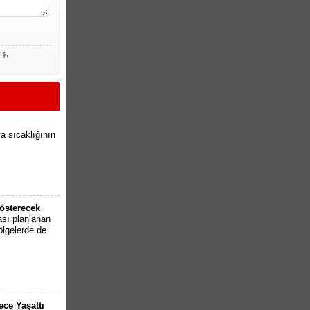
ış,
va sıcaklığının
österecek
ası planlanan
ölgelerde de
ce Yaşattı