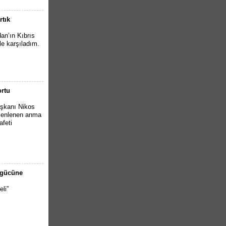
rtık
an’ın Kıbrıs
e karşıladım.
ortu
şkanı Nikos
üzenlenen anma
afeti
 gücüne
li”