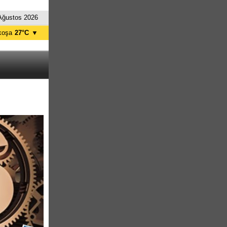
Ağustos 2026
koşa
27°C
▼
ağusa
26°C
Girne
27°C
zelyurt
26°C
skele
26°C
tanbul
26°C
nkara
21°C