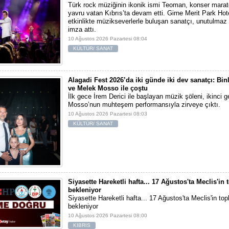
Türk rock müziğinin ikonik ismi Teoman, konser mara
yavru vatan Kıbrıs’ta devam etti. Girne Merit Park Hote
etkinlikte müzikseverlerle buluşan sanatçı, unutulmaz
imza attı.
10 Ağustos 2026 Pazartesi 08:04
KÜLTÜR/ SANAT
Alagadi Fest 2026’da iki günde iki dev sanatçı: Bin
ve Melek Mosso ile çoştu
İlk gece İrem Derici ile başlayan müzik şöleni, ikinci 
Mosso’nun muhteşem performansıyla zirveye çıktı.
10 Ağustos 2026 Pazartesi 08:03
KÜLTÜR/ SANAT
Siyasette Hareketli hafta... 17 Ağustos'ta Meclis'in
bekleniyor
Siyasette Hareketli hafta... 17 Ağustos'ta Meclis'in to
bekleniyor
10 Ağustos 2026 Pazartesi 08:00
KIBRIS