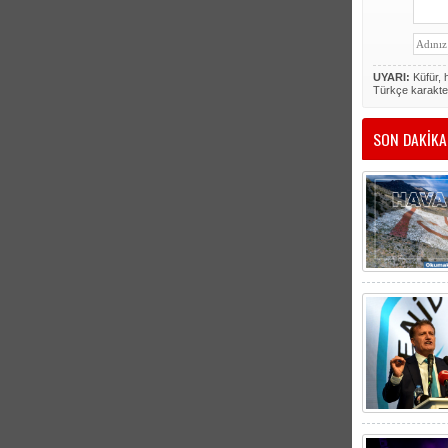
UYARI:
Küfür, h
Türkçe karakte
SON DAKİKA