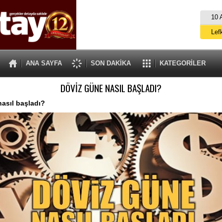
10 
Lef
M
ANA SAYFA
SON DAKİKA
KATEGORİLER
Gü
DÖVİZ GÜNE NASIL BAŞLADI?
İ
İs
asıl başladı?
A