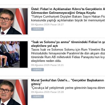
Üstel: Fidan’ın Açıklamaları Kıbrıs’ta Gerçeklerin A
Görmezden Gelinemeyeceğini Ortaya Koydu
“Türkiye Cumhuriyeti Dışişleri Bakanı Sayın Hakan Fid
konusunda yaptığı açıklamaları büyük bir memnuniyetl
09 Ağustos 2026 Pazar 18:27
KIBRIS
“İsak ve Solomu’yu anma” törenindeki Fidias’ın ş
eleştirilere yol açtı
Tasos İsak ve Solomos Solomu için Rum Yönetimi Ba
Hristodulidis himayesinde Paralimni’de dün akşam d
töreninde Rum AB milletvekili Fidias Panayotu’nun kıy
eleştirilere neden oldu.
09 Ağustos 2026 Pazar 16:21
KIBRIS
Murat Şenkul'dan Üstel'e... "Gerçekler Başbakanın
gitmiş"
“Çocukça laf yetiştirmek yerine görevinin başına dönme
09 Ağustos 2026 Pazar 15:28
KIBRIS