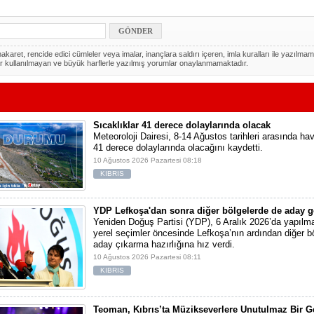
akaret, rencide edici cümleler veya imalar, inançlara saldırı içeren, imla kuralları ile yazılmam
r kullanılmayan ve büyük harflerle yazılmış yorumlar onaylanmamaktadır.
Sıcaklıklar 41 derece dolaylarında olacak
Meteoroloji Dairesi, 8-14 Ağustos tarihleri arasında ha
41 derece dolaylarında olacağını kaydetti.
10 Ağustos 2026 Pazartesi 08:18
KIBRIS
YDP Lefkoşa'dan sonra diğer bölgelerde de aday g
Yeniden Doğuş Partisi (YDP), 6 Aralık 2026’da yapılm
yerel seçimler öncesinde Lefkoşa’nın ardından diğer b
aday çıkarma hazırlığına hız verdi.
10 Ağustos 2026 Pazartesi 08:11
KIBRIS
Teoman, Kıbrıs’ta Müzikseverlere Unutulmaz Bir Ge