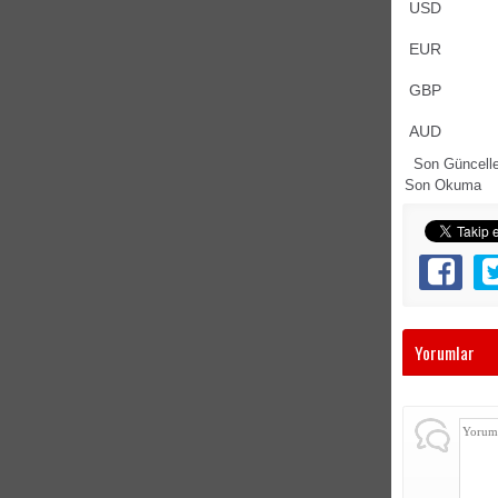
USD
EUR
GBP
AUD
Son Güncell
Son Okuma
Yorumlar