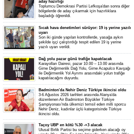
aday hazırlığı
Toplumcu Demokrasi Partisi Lefkoşa'dan sonra diğer
bölgelerde de aday çıkarmak için hazırlıklara
başladığı öğrenildi.
Sıcak hava denetimleri sürüyor: 19 iş yerine yazılı
uyarı
Son iki günde yapılan kontrollerde, yasağa aykırı
şekilde işçi çalıştırdığı tespit edilen 19 iş yerine
yazılı uyarı verildi.
Dağ yolu pazar günü trafiğe kapatılacak
Karayolları Dairesi, pazar 10.00 – 13.00 arasında
Girne Değirmenlik Dağ Yolu, Girne Acapulco Kavşağı
ile Değirmenlik Yol Ayrımı arasındaki yolun trafiğe
kapatılacağını duyurdu.
Badminton'da Nehir Deniz Türkiye ikincisi oldu
3-6 Ağustos 2026 tarihleri arasında Alanya'da
düzenlenen Air Badminton Büyükler Türkiye
Şampiyonası'nda ülkemizi temsil eden milli sporcu
Nehir Deniz, kadınlar üçlü kategorisinde Türkiye
ikincisi oldu.
Taçoy UBP en kötü %30 -+3 alacak
Ulusal Birlik Partisi bu seçime giderken alacağı oy