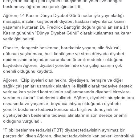
bireylerde olduğu gibi diyabetli bireylerin de yeterli ve dengeli
beslenmeyi öğrenmesi gerektiğini belirtti.
Ağören, 14 Kasım Dünya Diyabet Günü nedeniyle yayımladığı
mesajda, insülini keşfederek diyabet hastası milyonlarca kişinin
yaşamını kurtaran Dr. Fredrick Bantig‘in doğum günü anısına 14
Kasım gününün “Dünya Diyabet Günü” olarak kutlanmasına karar
verildiğini belirtti.
Obezite, dengesiz beslenme, hareketsiz yaşam, aile öyküsü,
nüfusun yaşlanması, hızlı kentleşme ve stres dünyada diyabet
epidemisinin artışından sorumlu en önemli nedenler olduğunu
kaydeden Ağören, diyabet yönetiminde ekip çalışmasının çok
önemli olduğunu kaydetti.
Ağören, “Ekip üyeleri olan hekim, diyetisyen, hemşire ve diğer
sağlık çalışanları uzmanlık alanları ile ilişkili olarak tedaviye destek
verir ve kan şekeri kontrolünün sağlanmasında diyabetli bireylere
yardımcı olurlar" ifadelerini kullandı. Ağören, diyabetli bireylerin tanı
esnasında ve yaşamları boyunca ihtiyaç olduğunda diyabete
yönelik beslenme tedavisi konusunda bilgili ve deneyimli bir
diyetisyenden beslenme tedavisi almalarının son derece önemli
olduğunu vurguladı.
“Tıbbi beslenme tedavisi (TBT) diyabet tedavisinin ayrılmaz bir
parçasıdır" diyen Ağören, diyabet tedavisinde kan şekeri kontrolünü