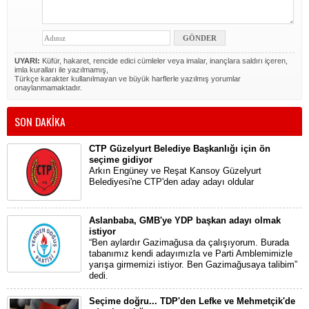
UYARI:
Küfür, hakaret, rencide edici cümleler veya imalar, inançlara saldırı içeren,
imla kuralları ile yazılmamış,
Türkçe karakter kullanılmayan ve büyük harflerle yazılmış yorumlar
onaylanmamaktadır.
SON DAKİKA
CTP Güzelyurt Belediye Başkanlığı için ön
seçime gidiyor
Arkın Engüney ve Reşat Kansoy Güzelyurt
Belediyesi'ne CTP'den aday adayı oldular
Aslanbaba, GMB'ye YDP başkan adayı olmak
istiyor
“Ben aylardır Gazimağusa da çalışıyorum. Burada
tabanımız kendi adayımızla ve Parti Amblemimizle
yarışa girmemizi istiyor. Ben Gazimağusaya talibim”
dedi.
Seçime doğru... TDP'den Lefke ve Mehmetçik'de