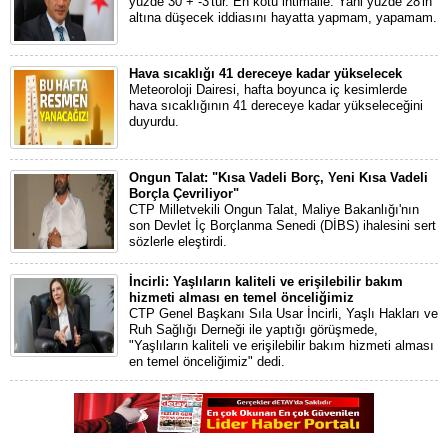
yüzde 30 + -3'tür. En kötü ihtimalle. Yani yüzde 28'in
altına düşecek iddiasını hayatta yapmam, yapamam.
Hava sıcaklığı 41 dereceye kadar yükselecek
Meteoroloji Dairesi, hafta boyunca iç kesimlerde
hava sıcaklığının 41 dereceye kadar yükseleceğini
duyurdu.
Ongun Talat: "Kısa Vadeli Borç, Yeni Kısa Vadeli
Borçla Çevriliyor"
CTP Milletvekili Ongun Talat, Maliye Bakanlığı'nın
son Devlet İç Borçlanma Senedi (DİBS) ihalesini sert
sözlerle eleştirdi.
İncirli: Yaşlıların kaliteli ve erişilebilir bakım
hizmeti alması en temel önceliğimiz
CTP Genel Başkanı Sıla Usar İncirli, Yaşlı Hakları ve
Ruh Sağlığı Derneği ile yaptığı görüşmede,
"Yaşlıların kaliteli ve erişilebilir bakım hizmeti alması
en temel önceliğimiz" dedi.