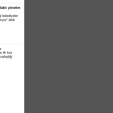
odaklı yönetim
i belediyeler
tıyor” dedi.
u
e ilk kez
sahipliği