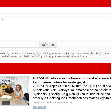
akaret, rencide edici cümleler veya imalar, inançlara saldırı içeren, imla kuralları ile yazılmam
r kullanılmayan ve büyük harflerle yazılmış yorumlar onaylanmamaktadır.
GÜÇ-SEN: Silo kazasına benzer bir felaketle karşı 
kalınmaması adına harekete geçtik
GÜÇ-SEN, Toprak Ürünleri Kurumu’na (TÜK) ait silod
bir felaketle karşı karşıya kalınmaması adına harekete 
üyelerinin iş sağlığı ve güvenliği konusunda bilinçlendi
amacıyla Gazimağusa Limanı’dan başlayacak eğitimle
06 Ağustos 2026 Perşembe 20:51
KIBRIS