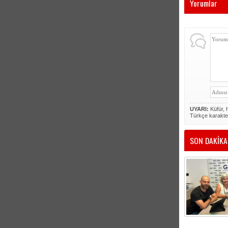
Yorumlar
UYARI:
Küfür, h
Türkçe karakte
SON DAKİKA