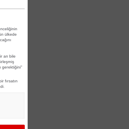
nceliğinin
ün ülkede
acağını
r an bile
irleşmiş
 gerektiğini"
r fırsatın
edi.