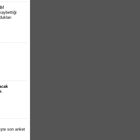
dı!
kaybettiği
dukları
lacak
k.
İşte son anket