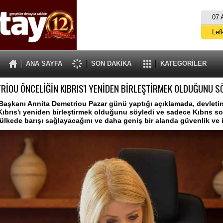
07 
Lef
M
ANA SAYFA
SON DAKİKA
KATEGORİLER
Gü
RİOU ÖNCELİĞİN KIBRIS'I YENİDEN BİRLEŞTİRMEK OLDUĞUNU S
İ
İs
aşkanı Annita Demetriou Pazar günü yaptığı açıklamada, devletin
Kıbrıs'ı yeniden birleştirmek olduğunu söyledi ve sadece Kıbrıs 
A
kede barışı sağlayacağını ve daha geniş bir alanda güvenlik ve is