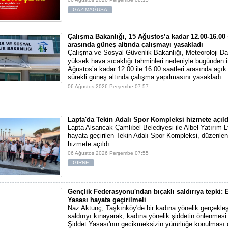
GAZİMAĞUSA
Çalışma Bakanlığı, 15 Ağustos’a kadar 12.00-16.00 
arasında güneş altında çalışmayı yasakladı
Çalışma ve Sosyal Güvenlik Bakanlığı, Meteoroloji Dai
yüksek hava sıcaklığı tahminleri nedeniyle bugünden i
Ağustos’a kadar 12.00 ile 16.00 saatleri arasında açı
sürekli güneş altında çalışma yapılmasını yasakladı.
06 Ağustos 2026 Perşembe 07:57
Lapta'da Tekin Adalı Spor Kompleksi hizmete açıld
Lapta Alsancak Çamlıbel Belediyesi ile Albel Yatırım Ltd
hayata geçirilen Tekin Adalı Spor Kompleksi, düzenlen
hizmete açıldı.
06 Ağustos 2026 Perşembe 07:55
GİRNE
Gençlik Federasyonu'ndan bıçaklı saldırıya tepki: E
Yasası hayata geçirilmeli
Naz Aktunç, Taşkınköy'de bir kadına yönelik gerçekleşt
saldırıyı kınayarak, kadına yönelik şiddetin önlenmesi 
Şiddet Yasası'nın gecikmeksizin yürürlüğe konulması 