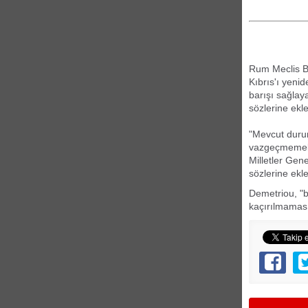
Rum Meclis Ba
Kıbrıs'ı yeni
barışı sağlaya
sözlerine ekle
"Mevcut durum
vazgeçmemeliy
Milletler Gen
sözlerine ekle
Demetriou, "b
kaçırılmaması