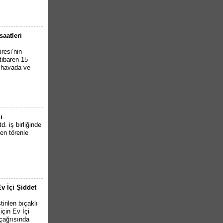
saatleri
resi’nin
tibaren 15
k havada ve
ı
. iş birliğinde
en törenle
v İçi Şiddet
irilen bıçaklı
için Ev İçi
çağrısında