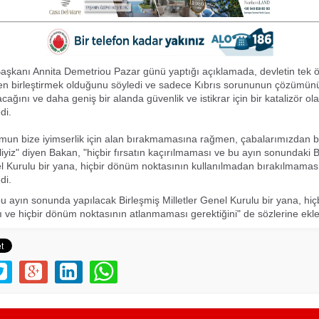
şkanı Annita Demetriou Pazar günü yaptığı açıklamada, devletin tek ö
den birleştirmek olduğunu söyledi ve sadece Kıbrıs sorununun çözümün
cağını ve daha geniş bir alanda güvenlik ve istikrar için bir katalizör ol
di.
un bize iyimserlik için alan bırakmamasına rağmen, çabalarımızdan bi
iz" diyen Bakan, "hiçbir fırsatın kaçırılmaması ve bu ayın sonundaki B
el Kurulu bir yana, hiçbir dönüm noktasının kullanılmadan bırakılmaması
di.
u ayın sonunda yapılacak Birleşmiş Milletler Genel Kurulu bir yana, hiçbi
 ve hiçbir dönüm noktasının atlanmaması gerektiğini" de sözlerine ekl