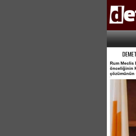
DEMET
Rum Meclis B
önceliğinin 
çözümünün ül