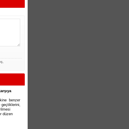
ış,
karşıya
akine benzer
geçtiklerini,
rilmesi
r düzen