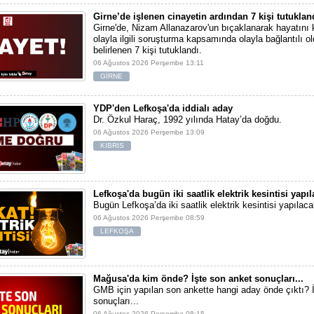
Girne’de işlenen cinayetin ardından 7 kişi tutuklan
Girne'de, Nizam Allanazarov'un bıçaklanarak hayatını 
olayla ilgili soruşturma kapsamında olayla bağlantılı ol
belirlenen 7 kişi tutuklandı.
06 Ağustos 2026 Perşembe 13:11
GİRNE
YDP'den Lefkoşa'da iddialı aday
Dr. Özkul Haraç, 1992 yılında Hatay’da doğdu.
06 Ağustos 2026 Perşembe 13:09
KIBRIS
Lefkoşa'da bugün iki saatlik elektrik kesintisi yapı
Bugün Lefkoşa’da iki saatlik elektrik kesintisi yapılaca
06 Ağustos 2026 Perşembe 08:59
LEFKOŞA
Mağusa'da kim önde? İşte son anket sonuçları...
GMB için yapılan son ankette hangi aday önde çıktı? 
sonuçları...
06 Ağustos 2026 Perşembe 08:15