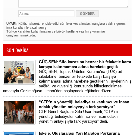
UYARI:
Küfür, hakaret, rencide edici cümleler veya imalar, inançlara saldırı içeren,
imla kuralları ile yazılmamış,
Türkçe karakter kullanılmayan ve büyük harflerle yazılmış yorumlar
onaylanmamaktadır.
SON DAKİKA
GÜÇ-SEN: Silo kazasına benzer bir felaketle karşı
karşıya kalınmaması adına harekete geçtik
GÜÇ-SEN, Toprak Ürünleri Kurumu’na (TÜK) ait
silodakine benzer bir felaketle karşı karşıya
kalınmaması adına harekete geçtiklerini, üyelerinin iş
sağlığı ve güvenliği konusunda bilinçlendirilmesi
amacıyla Gazimağusa Limanı’dan başlayacak eğitimler düzen
“CTP’nin yönettiği belediyeler katılımcı ve insan
odaklı yönetim anlayışıyla fark yaratıyor”
CTP Genel Başkanı Sıla Usar İncirli, “CTP’nin
yönettiği belediyeler katılımcı ve insan odaklı
yönetim anlayışıyla fark yaratıyor” dedi.
İskele, Uluslararası Yarı Maraton Parkuruna