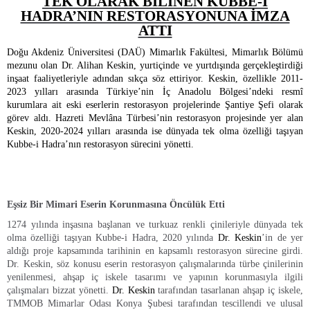
TEK OLARAK BİLİNEN KUBBE-İ
HADRA’NIN RESTORASYONUNA İMZA
ATTI
Doğu Akdeniz Üniversitesi (DAÜ) Mimarlık Fakültesi, Mimarlık Bölümü
mezunu olan Dr. Alihan Keskin, yurtiçinde ve yurtdışında gerçekleştirdiği
inşaat faaliyetleriyle adından sıkça söz ettiriyor. Keskin, özellikle 2011-
2023 yılları arasında Türkiye’nin İç Anadolu Bölgesi’ndeki resmî
kurumlara ait eski eserlerin restorasyon projelerinde Şantiye Şefi olarak
görev aldı. Hazreti Mevlâna Türbesi’nin restorasyon projesinde yer alan
Keskin, 2020-2024 yılları arasında ise dünyada tek olma özelliği taşıyan
Kubbe-i Hadra’nın restorasyon sürecini yönetti.
Eşsiz Bir Mimari Eserin Korunmasına Öncülük Etti
1274 yılında inşasına başlanan ve turkuaz renkli çinileriyle dünyada tek
olma özelliği taşıyan Kubbe-i Hadra, 2020 yılında
Dr. Keskin
’in de yer
aldığı proje kapsamında tarihinin en kapsamlı restorasyon sürecine girdi.
Dr. Keskin, söz konusu eserin restorasyon çalışmalarında türbe çinilerinin
yenilenmesi, ahşap iç iskele tasarımı ve yapının korunmasıyla ilgili
çalışmaları bizzat yönetti.
Dr. Keskin
tarafından tasarlanan ahşap iç iskele,
TMMOB Mimarlar Odası Konya Şubesi tarafından tescillendi ve ulusal