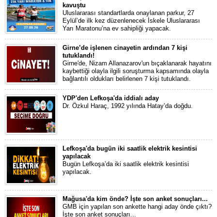
kavuştu
Uluslararası standartlarda onaylanan parkur, 27
Eylül’de ilk kez düzenlenecek İskele Uluslararası
Yarı Maratonu’na ev sahipliği yapacak.
Girne’de işlenen cinayetin ardından 7 kişi
tutuklandı!
Girne'de, Nizam Allanazarov'un bıçaklanarak hayatını
kaybettiği olayla ilgili soruşturma kapsamında olayla
bağlantılı oldukları belirlenen 7 kişi tutuklandı.
YDP'den Lefkoşa'da iddialı aday
Dr. Özkul Haraç, 1992 yılında Hatay’da doğdu.
Lefkoşa'da bugün iki saatlik elektrik kesintisi
yapılacak
Bugün Lefkoşa’da iki saatlik elektrik kesintisi
yapılacak.
Mağusa'da kim önde? İşte son anket sonuçları...
GMB için yapılan son ankette hangi aday önde çıktı?
İşte son anket sonuçları...