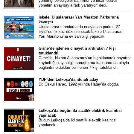
yönettiği belediyeler katılımcı ve insan odaklı
yönetim anlayışıyla fark yaratıyor” dedi.
İskele, Uluslararası Yarı Maraton Parkuruna
kavuştu
Uluslararası standartlarda onaylanan parkur, 27
Eylül’de ilk kez düzenlenecek İskele Uluslararası
Yarı Maratonu’na ev sahipliği yapacak.
Girne’de işlenen cinayetin ardından 7 kişi
tutuklandı!
Girne'de, Nizam Allanazarov'un bıçaklanarak hayatını
kaybettiği olayla ilgili soruşturma kapsamında olayla
bağlantılı oldukları belirlenen 7 kişi tutuklandı.
YDP'den Lefkoşa'da iddialı aday
Dr. Özkul Haraç, 1992 yılında Hatay’da doğdu.
Lefkoşa'da bugün iki saatlik elektrik kesintisi
yapılacak
Bugün Lefkoşa’da iki saatlik elektrik kesintisi
yapılacak.