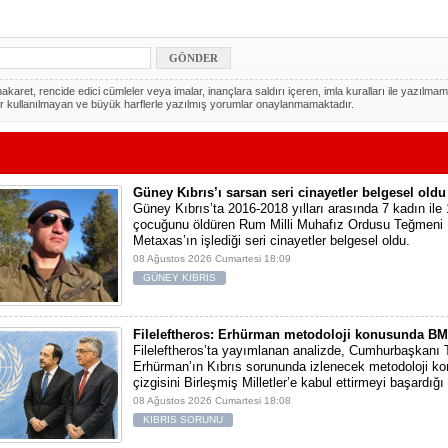
akaret, rencide edici cümleler veya imalar, inançlara saldırı içeren, imla kuralları ile yazılmam
r kullanılmayan ve büyük harflerle yazılmış yorumlar onaylanmamaktadır.
Güney Kıbrıs’ı sarsan seri cinayetler belgesel oldu
Güney Kıbrıs’ta 2016-2018 yılları arasında 7 kadın ile 
çocuğunu öldüren Rum Milli Muhafız Ordusu Teğmeni
Metaxas’ın işlediği seri cinayetler belgesel oldu.
08 Ağustos 2026 Cumartesi 18:09
GÜNEY KIBRIS
Fileleftheros: Erhürman metodoloji konusunda BM’y
Fileleftheros’ta yayımlanan analizde, Cumhurbaşkanı 
Erhürman’ın Kıbrıs sorununda izlenecek metodoloji k
çizgisini Birleşmiş Milletler’e kabul ettirmeyi başardığı 
08 Ağustos 2026 Cumartesi 18:08
KIBRIS SORUNU