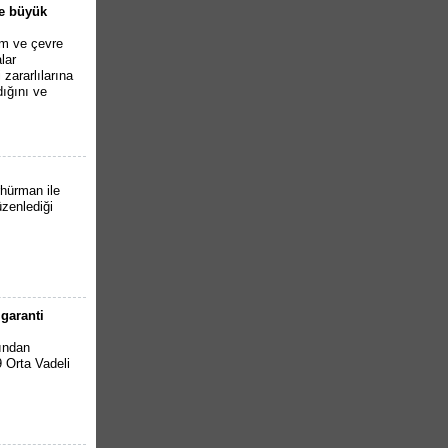
de büyük
ım ve çevre
lar
zararlılarına
ığını ve
hürman ile
zenlediği
garanti
fından
 Orta Vadeli