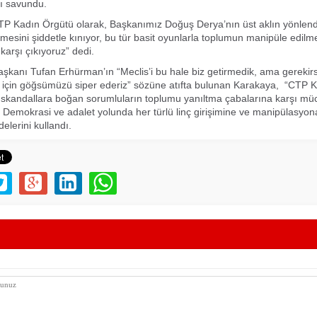
ı savundu.
TP Kadın Örgütü olarak, Başkanımız Doğuş Derya’nın üst aklın yönlend
lmesini şiddetle kınıyor, bu tür basit oyunlarla toplumun manipüle edil
karşı çıkıyoruz” dedi.
kanı Tufan Erhürman’ın “Meclis’i bu hale biz getirmedik, ama gerekir
 için göğsümüzü siper ederiz” sözüne atıfta bulunan Karakaya, “CTP 
i skandallara boğan sorumluların toplumu yanıltma çabalarına karşı mü
 Demokrasi ve adalet yolunda her türlü linç girişimine ve manipülasyon
delerini kullandı.