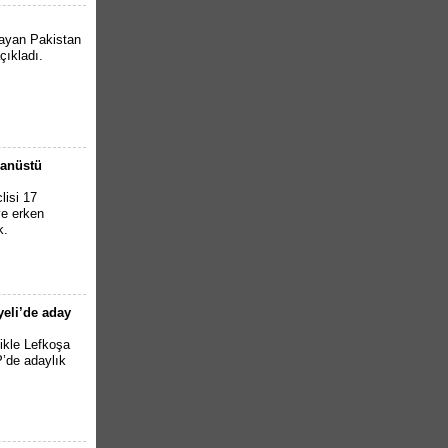
aşayan Pakistan
açıkladı.
ğanüstü
lisi 17
ve erken
k.
yeli’de aday
likle Lefkoşa
P’de adaylık
.