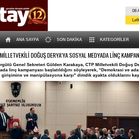
08 
Lef
M
ANA SAYFA
SON DAKİKA
KATEGORİLER
Gü
 MİLLETVEKİLİ DOĞUŞ DERYA’YA SOSYAL MEDYADA LİNÇ KAMPAN
İ
İs
gütü Genel Sekreteri Gülden Karakaya, CTP Milletvekili Doğuş D
da linç kampanyası başlatıldığını söyleyerek, “Demokrasi ve ada
A
nç girişimine ve manipülasyona karşı" dimdik ayakta olduklarını kay