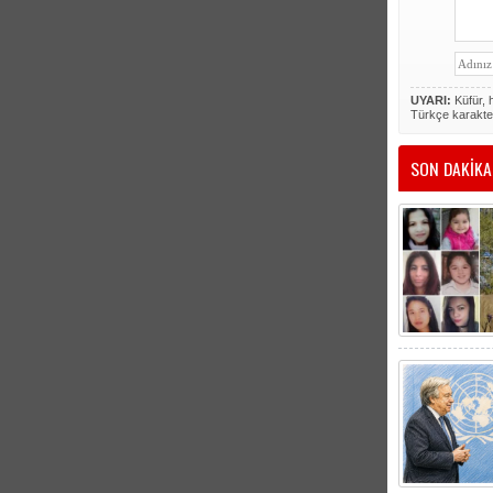
UYARI:
Küfür, h
Türkçe karakte
SON DAKİKA