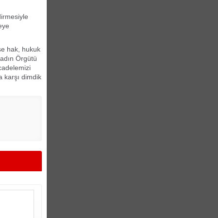
irmesiyle
meye
se hak, hukuk
Kadın Örgütü
cadelemizi
a karşı dimdik