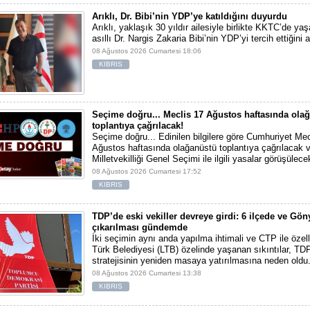
Arıklı, Dr. Bibi’nin YDP’ye katıldığını duyurdu
Arıklı, yaklaşık 30 yıldır ailesiyle birlikte KKTC’de y
asıllı Dr. Nargis Zakaria Bibi’nin YDP’yi tercih ettiğini 
08 Ağustos 2026 Cumartesi 18:06
KIBRIS
Seçime doğru... Meclis 17 Ağustos haftasında ola
toplantıya çağrılacak!
Seçime doğru... Edinilen bilgilere göre Cumhuriyet Mec
Ağustos haftasında olağanüstü toplantıya çağrılacak 
Milletvekilliği Genel Seçimi ile ilgili yasalar görüşülece
08 Ağustos 2026 Cumartesi 17:52
KIBRIS
TDP’de eski vekiller devreye girdi: 6 ilçede ve Gön
çıkarılması gündemde
İki seçimin aynı anda yapılma ihtimali ve CTP ile özel
Türk Belediyesi (LTB) özelinde yaşanan sıkıntılar, TD
stratejisinin yeniden masaya yatırılmasına neden oldu
08 Ağustos 2026 Cumartesi 13:38
KIBRIS