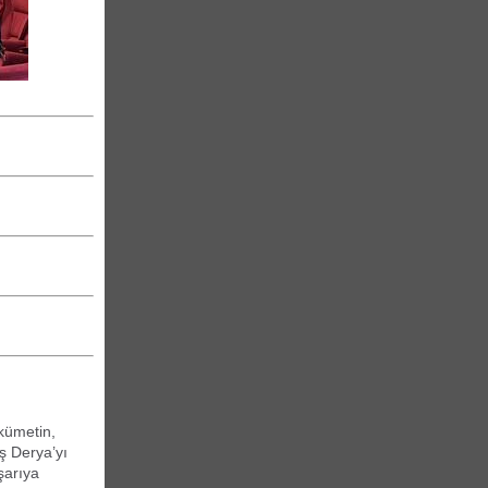
kümetin,
ş Derya’yı
şarıya