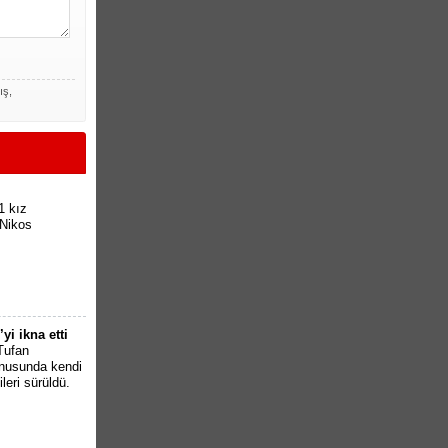
ış,
1 kız
 Nikos
i ikna etti
Tufan
onusunda kendi
ileri sürüldü.