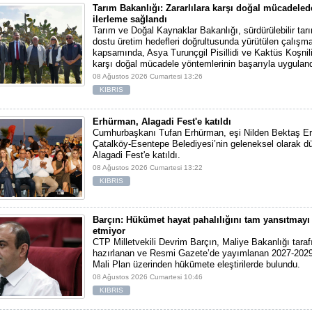
Tarım Bakanlığı: Zararlılara karşı doğal mücadele
ilerleme sağlandı
Tarım ve Doğal Kaynaklar Bakanlığı, sürdürülebilir tar
dostu üretim hedefleri doğrultusunda yürütülen çalışma
kapsamında, Asya Turunçgil Pisillidi ve Kaktüs Koşnili 
karşı doğal mücadele yöntemlerinin başarıyla uyguland
08 Ağustos 2026 Cumartesi 13:26
KIBRIS
Erhürman, Alagadi Fest'e katıldı
Cumhurbaşkanı Tufan Erhürman, eşi Nilden Bektaş Er
Çatalköy-Esentepe Belediyesi’nin geleneksel olarak dü
Alagadi Fest'e katıldı.
08 Ağustos 2026 Cumartesi 13:22
KIBRIS
Barçın: Hükümet hayat pahalılığını tam yansıtmayı 
etmiyor
CTP Milletvekili Devrim Barçın, Maliye Bakanlığı tara
hazırlanan ve Resmi Gazete’de yayımlanan 2027-2029
Mali Plan üzerinden hükümete eleştirilerde bulundu.
08 Ağustos 2026 Cumartesi 10:46
KIBRIS