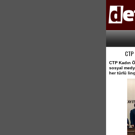
CTP
CTP Kadın Ör
sosyal medya
her türlü li