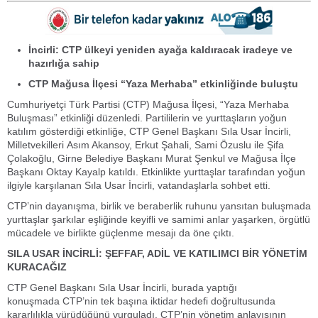
İncirli: CTP ülkeyi yeniden ayağa kaldıracak iradeye ve
hazırlığa sahip
CTP Mağusa İlçesi “Yaza Merhaba” etkinliğinde buluştu
Cumhuriyetçi Türk Partisi (CTP) Mağusa İlçesi, “Yaza Merhaba
Buluşması” etkinliği düzenledi. Partililerin ve yurttaşların yoğun
katılım gösterdiği etkinliğe, CTP Genel Başkanı Sıla Usar İncirli,
Milletvekilleri Asım Akansoy, Erkut Şahali, Sami Özuslu ile Şifa
Çolakoğlu, Girne Belediye Başkanı Murat Şenkul ve Mağusa İlçe
Başkanı Oktay Kayalp katıldı. Etkinlikte yurttaşlar tarafından yoğun
ilgiyle karşılanan Sıla Usar İncirli, vatandaşlarla sohbet etti.
CTP’nin dayanışma, birlik ve beraberlik ruhunu yansıtan buluşmada
yurttaşlar şarkılar eşliğinde keyifli ve samimi anlar yaşarken, örgütlü
mücadele ve birlikte güçlenme mesajı da öne çıktı.
SILA USAR İNCİRLİ: ŞEFFAF, ADİL VE KATILIMCI BİR YÖNETİM
KURACAĞIZ
CTP Genel Başkanı Sıla Usar İncirli, burada yaptığı
konuşmada CTP’nin tek başına iktidar hedefi doğrultusunda
kararlılıkla yürüdüğünü vurguladı. CTP’nin yönetim anlayışının