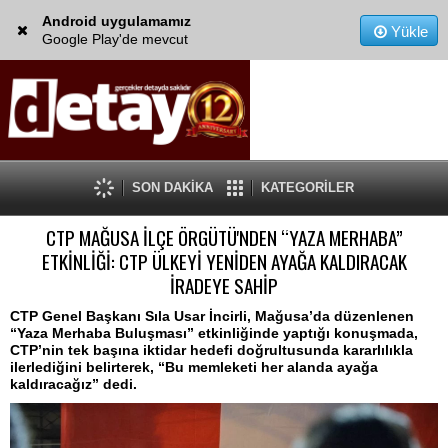
Android uygulamamız
Yükle
Google Play'de mevcut
SON DAKİKA
KATEGORİLER
CTP MAĞUSA İLÇE ÖRGÜTÜ'NDEN “YAZA MERHABA”
ETKİNLİĞİ: CTP ÜLKEYİ YENİDEN AYAĞA KALDIRACAK
İRADEYE SAHİP
CTP Genel Başkanı Sıla Usar İncirli, Mağusa’da düzenlenen
“Yaza Merhaba Buluşması” etkinliğinde yaptığı konuşmada,
CTP’nin tek başına iktidar hedefi doğrultusunda kararlılıkla
ilerlediğini belirterek, “Bu memleketi her alanda ayağa
kaldıracağız” dedi.