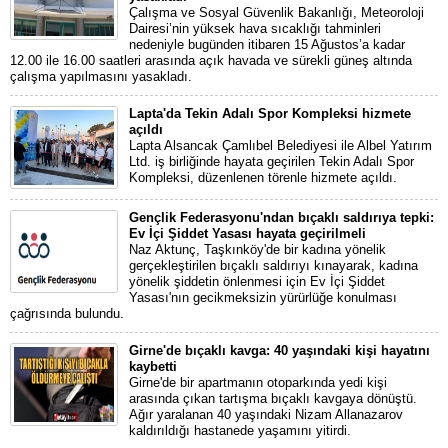
Çalışma ve Sosyal Güvenlik Bakanlığı, Meteoroloji
Dairesi’nin yüksek hava sıcaklığı tahminleri
nedeniyle bugünden itibaren 15 Ağustos’a kadar
12.00 ile 16.00 saatleri arasında açık havada ve sürekli güneş altında
çalışma yapılmasını yasakladı.
Lapta'da Tekin Adalı Spor Kompleksi hizmete
açıldı
Lapta Alsancak Çamlıbel Belediyesi ile Albel Yatırım
Ltd. iş birliğinde hayata geçirilen Tekin Adalı Spor
Kompleksi, düzenlenen törenle hizmete açıldı.
Gençlik Federasyonu'ndan bıçaklı saldırıya tepki:
Ev İçi Şiddet Yasası hayata geçirilmeli
Naz Aktunç, Taşkınköy'de bir kadına yönelik
gerçekleştirilen bıçaklı saldırıyı kınayarak, kadına
yönelik şiddetin önlenmesi için Ev İçi Şiddet
Yasası'nın gecikmeksizin yürürlüğe konulması
çağrısında bulundu.
Girne'de bıçaklı kavga: 40 yaşındaki kişi hayatını
kaybetti
Girne'de bir apartmanın otoparkında yedi kişi
arasında çıkan tartışma bıçaklı kavgaya dönüştü.
Ağır yaralanan 40 yaşındaki Nizam Allanazarov
kaldırıldığı hastanede yaşamını yitirdi.