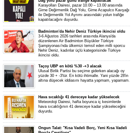
Dağ yolu pazar günü trafiğe kapatılacak
Karayolları Dairesi, pazar 10.00 – 13.00 arasında
Girne Değirmenlik Dağ Yolu, Girne Acapulco Kavşağı
ile Değirmenlik Yol Ayrımı arasındaki yolun trafiğe
kapatılacağını duyurdu.
Badminton'da Nehir Deniz Türkiye ikincisi oldu
3-6 Ağustos 2026 tarihleri arasında Alanya'da
düzenlenen Air Badminton Büyükler Türkiye
Şampiyonası'nda ülkemizi temsil eden milli sporcu
Nehir Deniz, kadınlar üçlü kategorisinde Türkiye
ikincisi oldu.
Taçoy UBP en kötü %30 -+3 alacak
Ulusal Birlik Partisi bu seçime giderken alacağı oy
yüzde 30 + -3'tür. En kötü ihtimalle. Yani yüzde 28'in
altına düşecek iddiasını hayatta yapmam, yapamam.
Hava sıcaklığı 41 dereceye kadar yükselecek
Meteoroloji Dairesi, hafta boyunca iç kesimlerde
hava sıcaklığının 41 dereceye kadar yükseleceğini
duyurdu.
Ongun Talat: "Kısa Vadeli Borç, Yeni Kısa Vadeli
Borçla Çevriliyor"