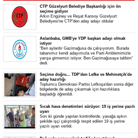
CTP Güzelyurt Belediye Başkanlığı için ön
seçime gidiyor
Arkın Engüney ve Reşat Kansoy Güzelyurt
Belediyesi'ne CTP'den aday adayı oldular
Aslanbaba, GMB'ye YDP başkan adayı olmak
istiyor
“Ben aylardır Gazimağusa da çalışıyorum. Burada
tabanımız kendi adayımızla ve Parti Amblemimizle
yarışa girmemizi istiyor. Ben Gazimağusaya talibim”
dedi.
Seçime doğru... TDP'den Lefke ve Mehmetçik'de
aday hazırlığı
Toplumcu Demokrasi Partisi Lefkoşa'dan sonra diğer
bölgelerde de aday çıkarmak için hazırlıklara
başladığı öğrenildi.
Sıcak hava denetimleri sürüyor: 19 iş yerine yazılı
uyarı
Son iki günde yapılan kontrollerde, yasağa aykırı
şekilde işçi çalıştırdığı tespit edilen 19 iş yerine
yazılı uyarı verildi.