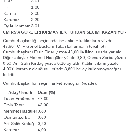
TDP
3,61
HP
1,80
Karma
2,00
Kararsız
2,20
Oy kullanmam
3,01
CMIRS'A GÖRE ERHÜRMAN İLK TURDAN SEÇİMİ KAZANIYOR
Cumhurbaşkanlığı seçiminde ise ankete katılanların yüzde
47,60’ı CTP Genel Başkanı Tufan Erhürman’ı tercih etti.
Cumhurbaşkanı Ersin Tatar yüzde 43,00 ile ikinci sırada yer aldı.
Diğer adaylar Mehmet Hasgüler yüzde 0,80, Osman Zorba yüzde
0,60, Arif Salih Kırdağ yüzde 0,20 oy aldı. Katılımcıların yüzde
4,00’ü kararsız olduğunu, yüzde 3,80’i ise oy kullanmayacağını
belirtti.
Cumhurbaşkanlığı seçimi anket sonuçları (yüzde):
Aday/Tercih
Oran (%)
Tufan Erhürman
47,60
Ersin Tatar
43,00
Mehmet Hasgüler
0,80
Osman Zorba
0,60
Arif Salih Kırdağ
0,20
Kararsız
4,00