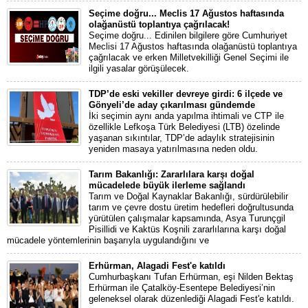
Seçime doğru... Meclis 17 Ağustos haftasında
olağanüstü toplantıya çağrılacak!
Seçime doğru... Edinilen bilgilere göre Cumhuriyet
Meclisi 17 Ağustos haftasında olağanüstü toplantıya
çağrılacak ve erken Milletvekilliği Genel Seçimi ile
ilgili yasalar görüşülecek.
TDP’de eski vekiller devreye girdi: 6 ilçede ve
Gönyeli’de aday çıkarılması gündemde
İki seçimin aynı anda yapılma ihtimali ve CTP ile
özellikle Lefkoşa Türk Belediyesi (LTB) özelinde
yaşanan sıkıntılar, TDP’de adaylık stratejisinin
yeniden masaya yatırılmasına neden oldu.
Tarım Bakanlığı: Zararlılara karşı doğal
mücadelede büyük ilerleme sağlandı
Tarım ve Doğal Kaynaklar Bakanlığı, sürdürülebilir
tarım ve çevre dostu üretim hedefleri doğrultusunda
yürütülen çalışmalar kapsamında, Asya Turunçgil
Pisillidi ve Kaktüs Koşnili zararlılarına karşı doğal
mücadele yöntemlerinin başarıyla uygulandığını ve
Erhürman, Alagadi Fest'e katıldı
Cumhurbaşkanı Tufan Erhürman, eşi Nilden Bektaş
Erhürman ile Çatalköy-Esentepe Belediyesi’nin
geleneksel olarak düzenlediği Alagadi Fest'e katıldı.