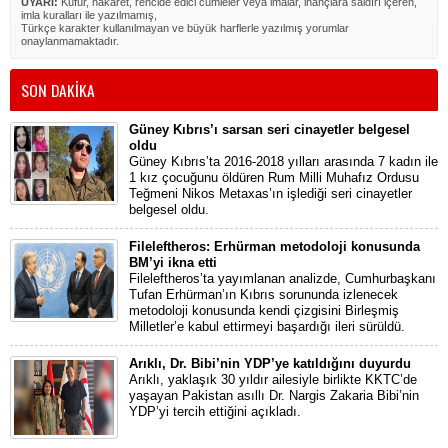
UYARI:
Küfür, hakaret, rencide edici cümleler veya imalar, inançlara saldırı içeren,
imla kuralları ile yazılmamış,
Türkçe karakter kullanılmayan ve büyük harflerle yazılmış yorumlar
onaylanmamaktadır.
SON DAKİKA
Güney Kıbrıs’ı sarsan seri cinayetler belgesel
oldu
Güney Kıbrıs’ta 2016-2018 yılları arasında 7 kadın ile
1 kız çocuğunu öldüren Rum Milli Muhafız Ordusu
Teğmeni Nikos Metaxas’ın işlediği seri cinayetler
belgesel oldu.
Fileleftheros: Erhürman metodoloji konusunda
BM’yi ikna etti
Fileleftheros’ta yayımlanan analizde, Cumhurbaşkanı
Tufan Erhürman’ın Kıbrıs sorununda izlenecek
metodoloji konusunda kendi çizgisini Birleşmiş
Milletler’e kabul ettirmeyi başardığı ileri sürüldü.
Arıklı, Dr. Bibi’nin YDP’ye katıldığını duyurdu
Arıklı, yaklaşık 30 yıldır ailesiyle birlikte KKTC’de
yaşayan Pakistan asıllı Dr. Nargis Zakaria Bibi’nin
YDP’yi tercih ettiğini açıkladı.