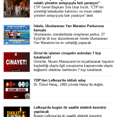
odaklı yönetim anlayışıyla fark yaratıyor”
CTP Genel Başkanı Sıla Usar İncirli, “CTP’nin
yönettiği belediyeler katılımcı ve insan odaklı
yönetim anlayışıyla fark yaratıyor” dedi.
İskele, Uluslararası Yarı Maraton Parkuruna
kavuştu
Uluslararası standartlarda onaylanan parkur, 27
Eylül’de ilk kez düzenlenecek İskele Uluslararası
Yarı Maratonu’na ev sahipliği yapacak.
Girne’de işlenen cinayetin ardından 7 kişi
tutuklandı!
Girne'de, Nizam Allanazarov'un bıçaklanarak hayatını
kaybettiği olayla ilgili soruşturma kapsamında olayla
bağlantılı oldukları belirlenen 7 kişi tutuklandı.
YDP'den Lefkoşa'da iddialı aday
Dr. Özkul Haraç, 1992 yılında Hatay’da doğdu.
Lefkoşa'da bugün iki saatlik elektrik kesintisi
yapılacak
Bugün Lefkoşa’da iki saatlik elektrik kesintisi