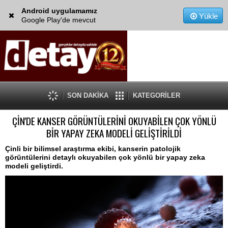
Android uygulamamız
Yükle
Google Play'de mevcut
SON DAKİKA
KATEGORİLER
ÇİN'DE KANSER GÖRÜNTÜLERİNİ OKUYABİLEN ÇOK YÖNLÜ
BİR YAPAY ZEKA MODELİ GELİŞTİRİLDİ
Çinli bir bilimsel araştırma ekibi, kanserin patolojik
görüntülerini detaylı okuyabilen çok yönlü bir yapay zeka
modeli geliştirdi.