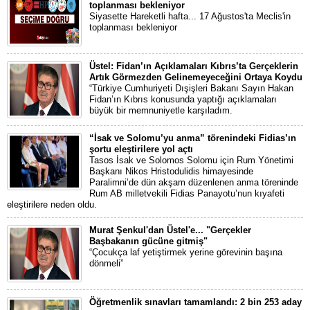
toplanması bekleniyor
Siyasette Hareketli hafta... 17 Ağustos'ta Meclis'in
toplanması bekleniyor
Üstel: Fidan’ın Açıklamaları Kıbrıs’ta Gerçeklerin
Artık Görmezden Gelinemeyeceğini Ortaya Koydu
“Türkiye Cumhuriyeti Dışişleri Bakanı Sayın Hakan
Fidan’ın Kıbrıs konusunda yaptığı açıklamaları
büyük bir memnuniyetle karşıladım.
“İsak ve Solomu’yu anma” törenindeki Fidias’ın
şortu eleştirilere yol açtı
Tasos İsak ve Solomos Solomu için Rum Yönetimi
Başkanı Nikos Hristodulidis himayesinde
Paralimni’de dün akşam düzenlenen anma töreninde
Rum AB milletvekili Fidias Panayotu’nun kıyafeti
eleştirilere neden oldu.
Murat Şenkul'dan Üstel'e... "Gerçekler
Başbakanın gücüne gitmiş"
“Çocukça laf yetiştirmek yerine görevinin başına
dönmeli”
Öğretmenlik sınavları tamamlandı: 2 bin 253 aday