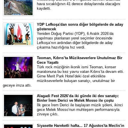
hava sıcaklığının 41 derece dolaylarında olacağını
kaydetti.
YDP Lefkoşa'dan sonra diğer bölgelerde de aday
gösterecek
Yeniden Doğuş Partisi (YDP), 6 Aralık 2026’da
yapılması planlanan yerel seçimler öncesinde
Lefkoşa’nın ardından diğer bölgelerde de aday
çıkarma hazırlığına hız verdi.
Teoman, Kıbrıs’ta Müzikseverlere Unutulmaz Bir
Gece Yaşattı
Türk rock müziğinin ikonik ismi Teoman, konser
maratonuna bu kez yavru vatan Kıbrıs’ta devam etti.
Girne Merit Park Hotel’deki özel etkinlikte
müzikseverlerle buluşan sanatçı, unutulmaz bir
geceye imza attı.
Alagadi Fest 2026’da iki günde iki dev sanatçı:
Binler İrem Derici ve Melek Mosso ile çoştu
İlk gece İrem Derici ile başlayan müzik şöleni, ikinci
gece Melek Mosso’nun muhteşem performansıyla
zirveye çıktı.
Siyasette Hareketli hafta... 17 Ağustos'ta Meclis'in