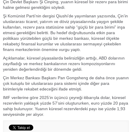
Çin Devlet Başkanı Şi Cinping, yuanın küresel bir rezerv para birimi
haline gelmesi gerektiğini söyledi.
Şi Komünist Parti’nin dergisi Qiushi’de yayımlanan yazısında, Çin’in
uluslararası ticaret, yatırım ve döviz piyasalarında yaygın şekilde
kullanılan, rezerv para statüsüne sahip “güçlü bir para birimi” inşa
etmesi gerektiğini belirtti. Bu hedef doğrultusunda etkin para
politikası yürütebilen güçlü bir merkez bankası, küresel ölçekte
rekabetçi finansal kurumlar ve uluslararası sermayeyi çekebilen
finans merkezlerinin önemine vurgu yaptı.
Açıklamalar, küresel piyasalarda belirsizliğin arttığı, ABD dolarının
zayıfladığı ve merkez bankalarının rezerv kompozisyonlarını
yeniden değerlendirdiği bir dönemde geldi.
Çin Merkez Bankası Başkanı Pan Gongsheng de daha önce yuanın
çok kutuplu bir uluslararası para sistemi içinde diğer para
birimleriyle rekabet edeceğini ifade etmişti.
IMF verilerine göre 2025’in üçüncü çeyreği itibarıyla dolar, küresel
rezervlerin yaklaşık yüzde 57’sini oluştururken, euro yüzde 20 paya
sahip bulunuyor. Yuanın küresel rezervlerdeki payı ise yüzde 1,93
seviyesinde yer alıyor.