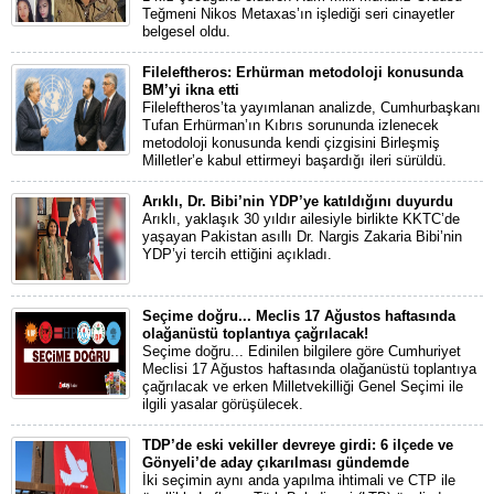
Teğmeni Nikos Metaxas’ın işlediği seri cinayetler
belgesel oldu.
Fileleftheros: Erhürman metodoloji konusunda
BM’yi ikna etti
Fileleftheros’ta yayımlanan analizde, Cumhurbaşkanı
Tufan Erhürman’ın Kıbrıs sorununda izlenecek
metodoloji konusunda kendi çizgisini Birleşmiş
Milletler’e kabul ettirmeyi başardığı ileri sürüldü.
Arıklı, Dr. Bibi’nin YDP’ye katıldığını duyurdu
Arıklı, yaklaşık 30 yıldır ailesiyle birlikte KKTC’de
yaşayan Pakistan asıllı Dr. Nargis Zakaria Bibi’nin
YDP’yi tercih ettiğini açıkladı.
Seçime doğru... Meclis 17 Ağustos haftasında
olağanüstü toplantıya çağrılacak!
Seçime doğru... Edinilen bilgilere göre Cumhuriyet
Meclisi 17 Ağustos haftasında olağanüstü toplantıya
çağrılacak ve erken Milletvekilliği Genel Seçimi ile
ilgili yasalar görüşülecek.
TDP’de eski vekiller devreye girdi: 6 ilçede ve
Gönyeli’de aday çıkarılması gündemde
İki seçimin aynı anda yapılma ihtimali ve CTP ile