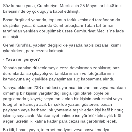
Söz konusu yasa, Cumhuriyet Meclisi’nin 25 Mayıs tarihli 48’inci
birleşiminde oy çokluğuyla kabul edilmişti.
Basın örgütleri yanında, toplumun farklı kesimleri tarafından da
eleştirilen yasa, öncesinde Cumhurbaşkanı Tufan Erhürman
tarafından yeniden görüşülmek üzere Cumhuriyet Meclisi’ne iade
edilmişti.
Genel Kurul'da, yapılan değişiklikle yasada hapis cezaları kısmı
çıkarılırken, para cezası kalmıştı.
- Yasa ne içeriyor?
Yasada yapılan düzenlemeyle ceza davalarında zanlıların; bazı
durumlarda ise şikayetçi ve tanıkların isim ve fotoğraflarının
kamuoyuna açık şekilde paylaşılması suç kapsamına alındı.
Yasaya eklenen 23B maddesi uyarınca, bir zanlının veya mahkum
olmamış bir kişinin yargılandığı suçla ilgili olarak böyle bir
yargılamada şikayetçi veya tanık olan bir kişinin açık ismini veya
fotoğrafını kamuya açık bir şekilde yazan, gösteren, basan
paylaşan veya herhangi bir yöntemle teşhir eden kişi hafif bir suç
işlemiş sayılacak. Mahkumiyet halinde ise yürürlükteki aylık brüt
asgari ücretin iki katına kadar para cezasına çarptırılabilecek.
Bu fiili; basın, yayın, internet medyası veya sosyal medya