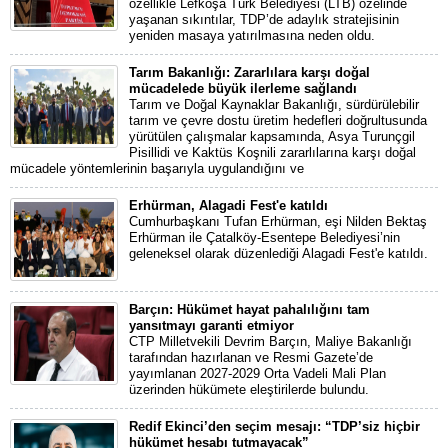
özellikle Lefkoşa Türk Belediyesi (LTB) özelinde
yaşanan sıkıntılar, TDP’de adaylık stratejisinin
yeniden masaya yatırılmasına neden oldu.
Tarım Bakanlığı: Zararlılara karşı doğal
mücadelede büyük ilerleme sağlandı
Tarım ve Doğal Kaynaklar Bakanlığı, sürdürülebilir
tarım ve çevre dostu üretim hedefleri doğrultusunda
yürütülen çalışmalar kapsamında, Asya Turunçgil
Pisillidi ve Kaktüs Koşnili zararlılarına karşı doğal
mücadele yöntemlerinin başarıyla uygulandığını ve
Erhürman, Alagadi Fest'e katıldı
Cumhurbaşkanı Tufan Erhürman, eşi Nilden Bektaş
Erhürman ile Çatalköy-Esentepe Belediyesi’nin
geleneksel olarak düzenlediği Alagadi Fest'e katıldı.
Barçın: Hükümet hayat pahalılığını tam
yansıtmayı garanti etmiyor
CTP Milletvekili Devrim Barçın, Maliye Bakanlığı
tarafından hazırlanan ve Resmi Gazete’de
yayımlanan 2027-2029 Orta Vadeli Mali Plan
üzerinden hükümete eleştirilerde bulundu.
Redif Ekinci’den seçim mesajı: “TDP’siz hiçbir
hükümet hesabı tutmayacak”