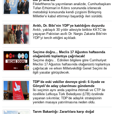
Fileleftheros’ta yayımlanan analizde, Cumhurbaşkanı
Tufan Erhürman’ın Kıbrıs sorununda izlenecek
metodoloji konusunda kendi çizgisini Birleşmiş
Milletler’e kabul ettirmeyi başardığı ileri sürüldü.
Arıklı, Dr. Bibi’nin YDP’ye katıldığını duyurdu
Arıklı, yaklaşık 30 yıldır ailesiyle birlikte KKTC’de
yaşayan Pakistan asıllı Dr. Nargis Zakaria Bibi’nin
YDP’yi tercih ettiğini açıkladı.
Seçime doğru... Meclis 17 Ağustos haftasında
olağanüstü toplantıya çağrılacak!
Seçime doğru... Edinilen bilgilere göre Cumhuriyet
Meclisi 17 Ağustos haftasında olağanüstü toplantıya
çağrılacak ve erken Milletvekilliği Genel Seçimi ile
ilgili yasalar görüşülecek.
TDP’de eski vekiller devreye girdi: 6 ilçede ve
Gönyeli’de aday çıkarılması gündemde
İki seçimin aynı anda yapılma ihtimali ve CTP ile
özellikle Lefkoşa Türk Belediyesi (LTB) özelinde
yaşanan sıkıntılar, TDP’de adaylık stratejisinin
yeniden masaya yatırılmasına neden oldu.
Tarım Bakanlığı: Zararlılara karşı doğal