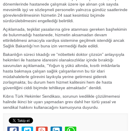
dönemlerinde hastanede çalışmak üzere işe alınan çok sayıda
mevsimlik işçi ve sözleşmeli personelin yalnızca gündüz saatlerinde
görevlendirilmesinin hizmetin 24 saat kesintisiz biçimde
sürdürülebilmesini engellediği belirtildi.
Açıklamada, teşkilat yasalarına göre atanması gereken başhekimin
de bulunmadığı hastanede, hizmetin aksamadan devam
ettirilebilmesi amacıyla vardiya sistemine geçilmek istendiği ancak
Sağlık Bakanlığı’nın buna izin vermediği ifade edildi.
Bakanlığın süreci tıkadığı ve “nöbetteki doktor çözsün” anlayışıyla
hekimleri ile hastane idaresini olanaksızlıklar içinde bıraktığı
savunulan açıklamada, “Yoğun iş yükü altında, kısıtlı imkânlarla
hasta bakmaya çalışan sağlık çalışanlarının bu tür idari
müdahalelerle görevini layıkıyla yerine getirmesi giderek
zorlaşmakta; bu durum hem hizmet kalitesini hem de hasta
güvenliğini ciddi biçimde tehlikeye atmaktadır” denildi.
Kıbrıs Türk Hekimler Sendikası, sorunun ivedilikle çözülmemesi
halinde ikinci bir uyarı yapmadan grev dahil her türlü yasal ve
sendikal hakkını kullanacağını kamuoyuna duyurdu.