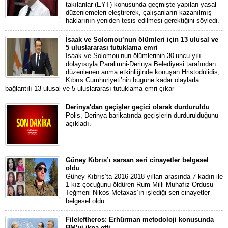
takılanlar (EYT) konusunda geçmişte yapılan yasal
düzenlemeleri eleştirerek, çalışanların kazanılmış
haklarının yeniden tesis edilmesi gerektiğini söyledi.
İsaak ve Solomou’nun ölümleri için 13 ulusal ve
5 uluslararası tutuklama emri
İsaak ve Solomou’nun ölümlerinin 30’uncu yılı
dolayısıyla Paralimni-Derinya Belediyesi tarafından
düzenlenen anma etkinliğinde konuşan Hristodulidis,
Kıbrıs Cumhuriyeti’nin bugüne kadar olaylarla
bağlantılı 13 ulusal ve 5 uluslararası tutuklama emri çıkar
Derinya'dan geçişler geçici olarak durduruldu
Polis, Derinya barikatında geçişlerin durdurulduğunu
açıkladı.
Güney Kıbrıs’ı sarsan seri cinayetler belgesel
oldu
Güney Kıbrıs’ta 2016-2018 yılları arasında 7 kadın ile
1 kız çocuğunu öldüren Rum Milli Muhafız Ordusu
Teğmeni Nikos Metaxas’ın işlediği seri cinayetler
belgesel oldu.
Fileleftheros: Erhürman metodoloji konusunda
BM’yi ikna etti