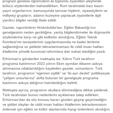
program gerekse öğrencilerin iki toplumlu ziyaretleri aleyhinde
bölücü söylemlerden bahsedilirken, Rum tarafındaki bazı basın-
yayın organlarının, kamuoyunda tanınan kişilerin, siyasetçilerin ve
milliyetçi grupların, adanın kuzeyine yapılacak ziyaretlerle ilgili
yanıltıcı bilgiler verdiği ifade edildi.
Gazete, raportörlerin Hristodulidis’ten, Eğitim Bakanlığı’nın
genelgesinin neden geciktiğine, yanlış bilgilendirmeler ile düşmanlık
söylemlerine karşı ne gibi tedbirler alındığına, Eğitim Teknik
Komitesi’nin tavsiyelerinin uygulanmasında ne kadar ilerleme
sağlandığına ve şiddetin tekrarlanmaması ile ciddi insan hakları
ihlallerine yönelik kurumsal reformlara dair izahat istediğini yazdı.
Erhürman'a gönderilen mektupta ise, Kıbrıs Türk tarafının
programa katılımının 2022 yılının Ekim ayından itibaren askıya
alınmasına odaklanıldığını kaydeden gazete, uzmanların, Türk
tarafının, programın “egemen eşitlik” ve “iki ayrı devlet” politikasıyla
"çelişen unsurlarına" atıfta bulunan bir genelgeyle programa
katılımını askıya aldığının hatırlatıldığını belirtti.
Mektupta ayrıca, programın okullara dönmediğine dikkat çekilerek,
Türk tarafından bunun nedenlerini açıklaması talep edilirken,
Erhürman’dan da söz konusu kararı gözden geçirip geçirmediğini
ve şiddet olayları ile ciddi insan hakları ihlallerinin tekrarlanmasını
önlemek için eğitim ve kültür alanlarında hangi önlemlerin alındığını