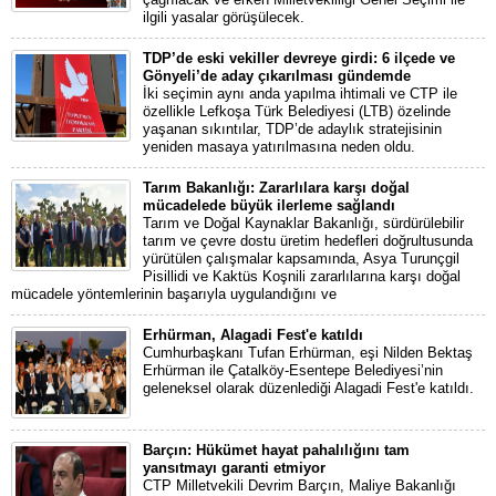
ilgili yasalar görüşülecek.
TDP’de eski vekiller devreye girdi: 6 ilçede ve
Gönyeli’de aday çıkarılması gündemde
İki seçimin aynı anda yapılma ihtimali ve CTP ile
özellikle Lefkoşa Türk Belediyesi (LTB) özelinde
yaşanan sıkıntılar, TDP’de adaylık stratejisinin
yeniden masaya yatırılmasına neden oldu.
Tarım Bakanlığı: Zararlılara karşı doğal
mücadelede büyük ilerleme sağlandı
Tarım ve Doğal Kaynaklar Bakanlığı, sürdürülebilir
tarım ve çevre dostu üretim hedefleri doğrultusunda
yürütülen çalışmalar kapsamında, Asya Turunçgil
Pisillidi ve Kaktüs Koşnili zararlılarına karşı doğal
mücadele yöntemlerinin başarıyla uygulandığını ve
Erhürman, Alagadi Fest'e katıldı
Cumhurbaşkanı Tufan Erhürman, eşi Nilden Bektaş
Erhürman ile Çatalköy-Esentepe Belediyesi’nin
geleneksel olarak düzenlediği Alagadi Fest'e katıldı.
Barçın: Hükümet hayat pahalılığını tam
yansıtmayı garanti etmiyor
CTP Milletvekili Devrim Barçın, Maliye Bakanlığı