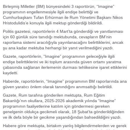
Birleşmiş Milletler (BM) bünyesindeki 3 raportörün, “Imagine”
programının engellenmesiyle ilgili endişe belirttiği ve
Cumhurbaşkanı Tufan Erhürman ile Rum Yönetimi Başkanı Nikos
Hristodulidis’e konuyla ilgili mektup gönderdiği bildirildi.
Politis gazetesi, raportörlerin 4 Mart’ta gönderdiği ve yanıtlanması
için 60 günlük süre tanıdığı mektubunda, cevapların BM’nin
raporlama sistemi aracılığıyla yayınlanacağını belirttiklerini, ancak
şu ana kadar mektuba herhangi bir yanıt verilmediğini yazdı.
Gazete, raportörlerin, “Imagine” programının geleceğiyle ilgili
endişe belirttiklerini ve iki toplum arasında güven ortamı yaratma
çabasında sağlanan ilerlemenin durması tehlikesine işaret ettiklerini
kaydetti.
Haberde, raportörlerin, “Imagine” programının BM raporlarında ana
güven yaratıcı önlem olarak tanındığını anımsattığı belirtildi.
Gazete, Rum tarafına gönderilen mektupta, Rum Eğitim
Bakanlığı’nın okullara, 2025-2026 akademik yılında “Imagine”
programının faaliyetlerine katılım için göndermesi gereken
genelgenin oldukça gecikmeli olarak, 18 Şubat’ta gönderildiğinden
ve ilk defa böyle bir gecikme yaşandığından bahsedildiğini yazdı.
Habere göre mektupta, birtakım yanlış bilgilendirmelerden ve gerek