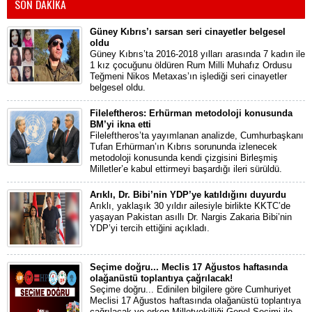
SON DAKİKA
Güney Kıbrıs’ı sarsan seri cinayetler belgesel
oldu
Güney Kıbrıs’ta 2016-2018 yılları arasında 7 kadın ile
1 kız çocuğunu öldüren Rum Milli Muhafız Ordusu
Teğmeni Nikos Metaxas’ın işlediği seri cinayetler
belgesel oldu.
Fileleftheros: Erhürman metodoloji konusunda
BM’yi ikna etti
Fileleftheros’ta yayımlanan analizde, Cumhurbaşkanı
Tufan Erhürman’ın Kıbrıs sorununda izlenecek
metodoloji konusunda kendi çizgisini Birleşmiş
Milletler’e kabul ettirmeyi başardığı ileri sürüldü.
Arıklı, Dr. Bibi’nin YDP’ye katıldığını duyurdu
Arıklı, yaklaşık 30 yıldır ailesiyle birlikte KKTC’de
yaşayan Pakistan asıllı Dr. Nargis Zakaria Bibi’nin
YDP’yi tercih ettiğini açıkladı.
Seçime doğru... Meclis 17 Ağustos haftasında
olağanüstü toplantıya çağrılacak!
Seçime doğru... Edinilen bilgilere göre Cumhuriyet
Meclisi 17 Ağustos haftasında olağanüstü toplantıya
çağrılacak ve erken Milletvekilliği Genel Seçimi ile