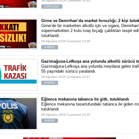
08 Ağustos 2026 Cumartesi 10:40
LEFKOŞA
Girne ve Demirhan’da market hırsızlığı: 2 kişi tutu
Girne’de bir marketten alkollü içki ve sigara, Demirhan’
süpermarketten 2 kutu tıraş bıçağı çaldıkları tespit edil
tutuklandı.
08 Ağustos 2026 Cumartesi 10:39
KIBRIS
Gazimağusa-Lefkoşa ana yolunda alkollü sürücü tak
Gazimağusa-Lefkoşa ana yolunda meydana gelen traf
55 yaşındaki sürücü yaralandı.
08 Ağustos 2026 Cumartesi 10:37
KIBRIS
Eğlence mekanına tabanca ile gitti, tutuklandı
Eğlence mekanına tasarrufundaki tabanca ile giden mü
tutuklandı
08 Ağustos 2026 Cumartesi 10:35
KIBRIS