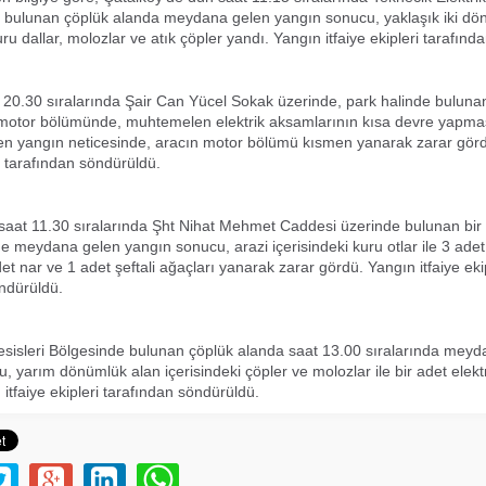
a bulunan çöplük alanda meydana gelen yangın sonucu, yaklaşık iki dö
uru dallar, molozlar ve atık çöpler yandı. Yangın itfaiye ekipleri tarafın
 20.30 sıralarında Şair Can Yücel Sokak üzerinde, park halinde bulunan
 motor bölümünde, muhtemelen elektrik aksamlarının kısa devre yapma
n yangın neticesinde, aracın motor bölümü kısmen yanarak zarar gör
ri tarafından söndürüldü.
 saat 11.30 sıralarında Şht Nihat Mehmet Caddesi üzerinde bulunan bir 
nde meydana gelen yangın sonucu, arazi içerisindeki kuru otlar ile 3 adet
et nar ve 1 adet şeftali ağaçları yanarak zarar gördü. Yangın itfaiye eki
ndürüldü.
sisleri Bölgesinde bulunan çöplük alanda saat 13.00 sıralarında meyd
, yarım dönümlük alan içerisindeki çöpler ve molozlar ile bir adet elektr
itfaiye ekipleri tarafından söndürüldü.