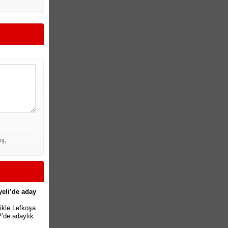
ış,
yeli’de aday
likle Lefkoşa
P’de adaylık
.