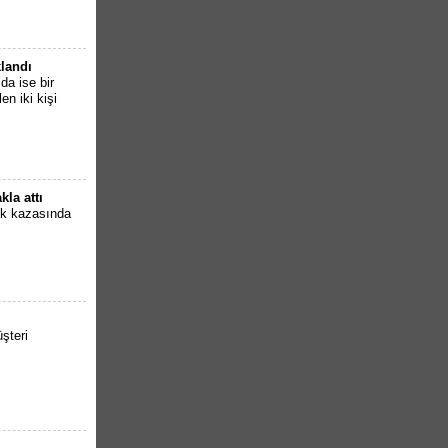
klandı
da ise bir
en iki kişi
la attı
ik kazasında
şteri