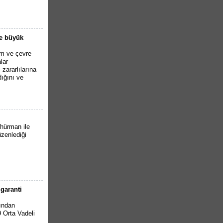
de büyük
ım ve çevre
lar
zararlılarına
ığını ve
hürman ile
zenlediği
garanti
fından
 Orta Vadeli