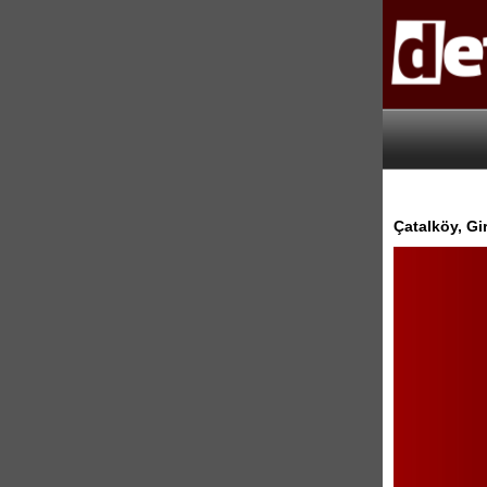
Çatalköy, Gi