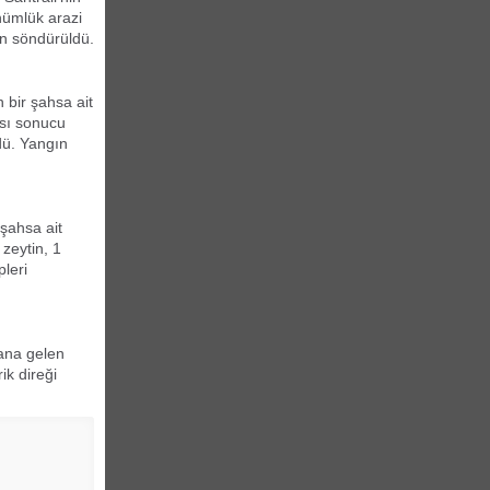
nümlük arazi
dan söndürüldü.
 bir şahsa ait
sı sonucu
dü. Yangın
şahsa ait
 zeytin, 1
pleri
ana gelen
ik direği