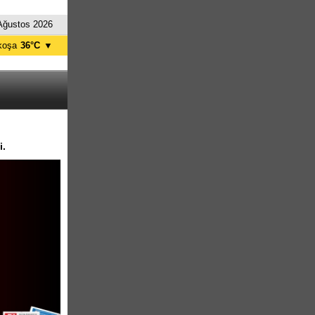
Ağustos 2026
koşa
36°C
▼
ağusa
37°C
Girne
30°C
zelyurt
35°C
skele
37°C
tanbul
27°C
i.
nkara
33°C