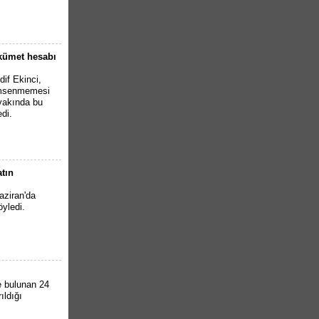
ükümet hesabı
if Ekinci,
çümsenmemesi
 yakında bu
di.
tın
ziran'da
yledi.
e bulunan 24
ıldığı