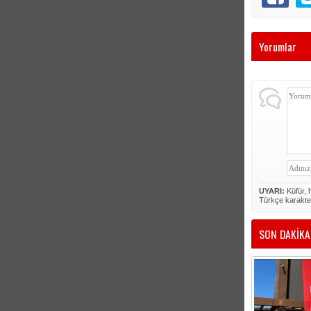
Yorumlar
UYARI:
Küfür, h
Türkçe karakte
SON DAKİKA