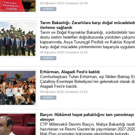
08 Ağustos 2026 Cumartesi 13:38
KIBRIS
Tarım Bakanlığı: Zararlılara karşı doğal mücadele
ilerleme sağlandı
Tarım ve Doğal Kaynaklar Bakanlığı, sürdürülebilir tar
dostu üretim hedefleri doğrultusunda yürütülen çalışma
kapsamında, Asya Turunçgil Pisillidi ve Kaktüs Koşnili 
karşı doğal mücadele yöntemlerinin başarıyla uyguland
08 Ağustos 2026 Cumartesi 13:26
KIBRIS
Erhürman, Alagadi Fest'e katıldı
Cumhurbaşkanı Tufan Erhürman, eşi Nilden Bektaş Er
Çatalköy-Esentepe Belediyesi’nin geleneksel olarak dü
Alagadi Fest'e katıldı.
08 Ağustos 2026 Cumartesi 13:22
KIBRIS
Barçın: Hükümet hayat pahalılığını tam yansıtmayı 
etmiyor
CTP Milletvekili Devrim Barçın, Maliye Bakanlığı tara
hazırlanan ve Resmi Gazete’de yayımlanan 2027-2029
Mali Plan üzerinden hükümete eleştirilerde bulundu.