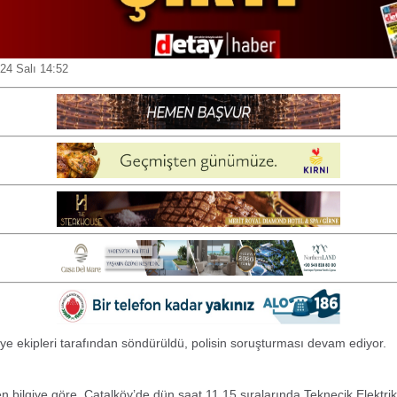
4 Salı 14:52
aiye ekipleri tarafından söndürüldü, polisin soruşturması devam ediyor.
en bilgiye göre, Çatalköy’de dün saat 11.15 sıralarında Teknecik Elektrik