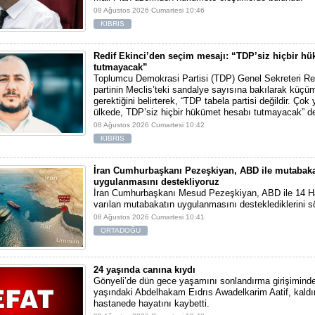
08 Ağustos 2026 Cumartesi 10:46
KIBRIS
Redif Ekinci’den seçim mesajı: “TDP’siz hiçbir h
tutmayacak”
Toplumcu Demokrasi Partisi (TDP) Genel Sekreteri Red
partinin Meclis’teki sandalye sayısına bakılarak kü
gerektiğini belirterek, “TDP tabela partisi değildir. Çok
ülkede, TDP’siz hiçbir hükümet hesabı tutmayacak” de
08 Ağustos 2026 Cumartesi 10:42
KIBRIS
İran Cumhurbaşkanı Pezeşkiyan, ABD ile mutabaka
uygulanmasını destekliyoruz
İran Cumhurbaşkanı Mesud Pezeşkiyan, ABD ile 14 Ha
varılan mutabakatın uygulanmasını desteklediklerini sö
08 Ağustos 2026 Cumartesi 10:41
ORTADOĞU
24 yaşında canına kıydı
Gönyeli’de dün gece yaşamını sonlandırma girişimind
yaşındaki Abdelhakam Eıdrıs Awadelkarim Aatif, kaldır
hastanede hayatını kaybetti.