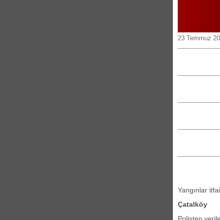
23 Temmuz 202
Yangınlar itf
Çatalköy
Polisten veril