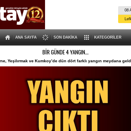
08 
Lef
M
ANA SAYFA
SON DAKİKA
KATEGORİLER
Gü
BİR GÜNDE 4 YANGIN…
İ
İs
rne, Yeşilırmak ve Kumkoy’de dün dört farklı yangın meydana geld
A