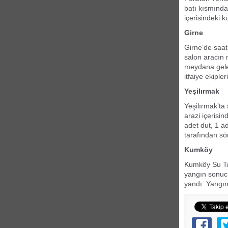
batı kısmınd
içerisindeki k
Girne
Girne’de saat
salon aracın
meydana gele
itfaiye ekiple
Yeşilırmak
Yeşilırmak’ta
arazi içerisi
adet dut, 1 ad
tarafından sö
Kumköy
Kumköy Su Te
yangın sonucu
yandı. Yangın 