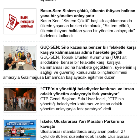
Basın-Sen: Sistem çöktü, ülkenin ihtiyacı halktan
yana bir yönetim anlayışıdır
Basın-Sen, "Sistem Çöktü" başlıklı açıklamasında
ülkede yaşanan krizleri ele alarak, "Sistem çöktü,
ülkenin ihtiyacı halktan yana bir yönetim anlayışıdır"
ifadelerini kullandı.
GÜÇ-SEN: Silo kazasına benzer bir felaketle karşı
karşıya kalınmaması adına harekete geçtik
GÜÇ-SEN, Toprak Ürünleri Kurumu’na (TÜK) ait
silodakine benzer bir felaketle karşı karşıya
kalınmaması adına harekete geçtiklerini, üyelerinin iş
sağlığı ve güvenliği konusunda bilinçlendirilmesi
amacıyla Gazimağusa Limanı’dan başlayacak eğitimler düzen
“CTP’nin yönettiği belediyeler katılımcı ve insan
odaklı yönetim anlayışıyla fark yaratıyor”
CTP Genel Başkanı Sıla Usar İncirli, “CTP’nin
yönettiği belediyeler katılımcı ve insan odaklı
yönetim anlayışıyla fark yaratıyor” dedi.
İskele, Uluslararası Yarı Maraton Parkuruna
kavuştu
Uluslararası standartlarda onaylanan parkur, 27
Eylül’de ilk kez düzenlenecek İskele Uluslararası