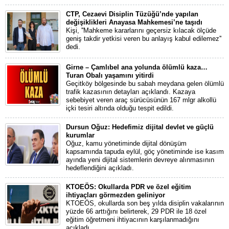
CTP, Cezaevi Disiplin Tüzüğü’nde yapılan
değişiklikleri Anayasa Mahkemesi’ne taşıdı
Kişi, ''Mahkeme kararlarını geçersiz kılacak ölçüde
geniş takdir yetkisi veren bu anlayış kabul edilemez''
dedi.
Girne – Çamlıbel ana yolunda ölümlü kaza…
Turan Obalı yaşamını yitirdi
Geçitköy bölgesinde bu sabah meydana gelen ölümlü
trafik kazasının detayları açıklandı. Kazaya
sebebiyet veren araç sürücüsünün 167 mlgr alkollü
içki tesiri altında olduğu tespit edildi.
Dursun Oğuz: Hedefimiz dijital devlet ve güçlü
kurumlar
Oğuz, kamu yönetiminde dijital dönüşüm
kapsamında tapuda eylül, göç yönetiminde ise kasım
ayında yeni dijital sistemlerin devreye alınmasının
hedeflendiğini açıkladı.
KTOEÖS: Okullarda PDR ve özel eğitim
ihtiyaçları görmezden geliniyor
KTOEÖS, okullarda son beş yılda disiplin vakalarının
yüzde 66 arttığını belirterek, 29 PDR ile 18 özel
eğitim öğretmeni ihtiyacının karşılanmadığını
açıkladı.