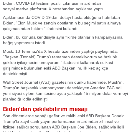
Biden, COVID-19 testinin pozitif çıkmasının ardından
sosyal medya platformu X hesabından açıklama yaptı.
Açıklamasında COVID-19'dan dolayı hasta olduğunu hatırlatan
Biden, "Elon Musk ve zengin dostlarının bu seçimi satın almaya
çalışmasından bıktım." ifadesini kullandı.
Biden, bu konuda kendisiyle aynı fikirde olanların kampanyasına
bağış yapmasını istedi.
Musk, 13 Temmuz'da X hesabı üzerinden yaptığı paylaşımda,
"Başkan (Donald) Trump'ı tamamen destekliyorum ve hızlı bir
şekilde iyileşmesini umuyorum." ifadesini kullanarak suikast
girişiminde bulunulan eski ABD Başkanı'nı, ilk kez açıkça
desteklemişti.
Wall Street Journal (WSJ) gazetesinin dünkü haberinde, Musk'ın,
Trump'ın başkanlık kampanyasını destekleyen America PAC adlı
yeni siyasi eylem komitesine ayda yaklaşık 45 milyon dolar vermeyi
planladığı iddia edilmişti.
Biden'dan çekilebilirim mesajı
Son dönemlerde yaptığı gaflar ve rakibi eski ABD Başkanı Donald
Trump'la zayıf canlı yayın performansının ardından zihinsel ve
fiziksel sağlığı sorgulanan ABD Başkanı Joe Biden, sağlığıyla ilgili