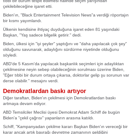
tıbbi bir durum tespit edilmesi halinde seçim yarışından
çekilebileceğine işaret etti.
Biden'ın, "Black Entertainment Television News"a verdiği röportajın
bir kısmı yayımlandı.
Ülkenin kendisine ihtiyaç duyduğuna işaret eden 81 yaşındaki
Başkan, "Yaş sadece bilgelik getirir." dedi.
Biden, ülkesi için "iyi şeyler" yaptığını ve "daha yapılacak çok şey"
olduğunu savunarak, adaylığını sürdürme niyetinde olduğunu
söyledi.
ABD'de 5 Kasım'da yapılacak başkanlık seçimleri için adaylıktan
çekilmesine neyin sebep olabileceğinin sorulması üzerine Biden,
"Eğer tıbbi bir durum ortaya çıkarsa, doktorlar gelip şu sorunun var
derse olabilir." mesajını verdi.
Demokratlardan baskı artıyor
Diğer taraftan, Biden'ın çekilmesi için Demokratlardan baskı
artmaya devam ediyor.
ABD Temsilciler Meclisi üyesi Demokrat Adam Schiff de bugün
Biden'a "çekil çağrısı" yapanların arasına katıldı.
Schiff, "Kampanyadan çekilme kararı Başkan Biden'ın vereceği bir
karar ancak artık bayrağı devretme zamanının geldiğini