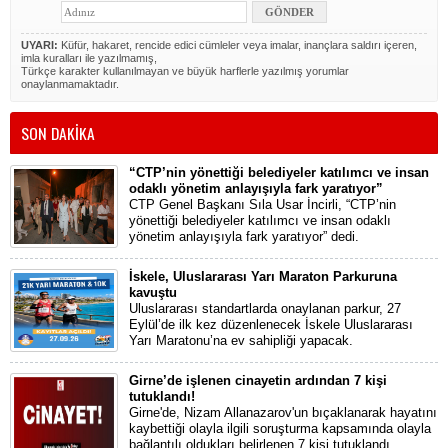
UYARI:
Küfür, hakaret, rencide edici cümleler veya imalar, inançlara saldırı içeren,
imla kuralları ile yazılmamış,
Türkçe karakter kullanılmayan ve büyük harflerle yazılmış yorumlar
onaylanmamaktadır.
SON DAKİKA
“CTP’nin yönettiği belediyeler katılımcı ve insan
odaklı yönetim anlayışıyla fark yaratıyor”
CTP Genel Başkanı Sıla Usar İncirli, “CTP’nin
yönettiği belediyeler katılımcı ve insan odaklı
yönetim anlayışıyla fark yaratıyor” dedi.
İskele, Uluslararası Yarı Maraton Parkuruna
kavuştu
Uluslararası standartlarda onaylanan parkur, 27
Eylül’de ilk kez düzenlenecek İskele Uluslararası
Yarı Maratonu’na ev sahipliği yapacak.
Girne’de işlenen cinayetin ardından 7 kişi
tutuklandı!
Girne'de, Nizam Allanazarov'un bıçaklanarak hayatını
kaybettiği olayla ilgili soruşturma kapsamında olayla
bağlantılı oldukları belirlenen 7 kişi tutuklandı.