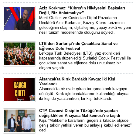
Aziz Korkmaz: “Kıbrıs’ın Hikâyesini Başkaları
Değil, Biz Anlatmalıyız”
Merit Otelleri ve Casinoları Dijital Pazarlama
Direktörü Aziz Korkmaz, Kuzey Kıbrıs turizminin
geleceğinin ulaşım, dijitalleşme, yapay zekâ ve yeni
nesil turizm modellerinde olduğunu söyledi.
LTB’den Surlariçi’nde Çocuklara Sanat ve
Eğlence Dolu Festival
Lefkoşa Türk Belediyesi (LTB), yaz etkinlikleri
kapsamında düzenlediği Surlariçi Çocuk Festivali ile
çocuklara sanat ve eğlence dolu unutulmaz bir
akşam yaşattı.
Alsancak'ta Kırık Bardaklı Kavga: İki Kişi
Yaralandı
Alsancak'ta bir evde çıkan tartışma kanlı kavgaya
dönüştü. Kırık içki bardaklarının kullanıldığı olayda
iki kişi de yaralanırken, bir kişi tutuklandı.
CTP, Cezaevi Disiplin Tüzüğü’nde yapılan
değişiklikleri Anayasa Mahkemesi’ne taşıdı
Kişi, ''Mahkeme kararlarını geçersiz kılacak ölçüde
geniş takdir yetkisi veren bu anlayış kabul edilemez''
dedi.