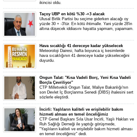
ikincisi oldu.
Taçoy UBP en kötü %30 -+3 alacak
Ulusal Birlik Partisi bu seçime giderken alacağı oy
yüzde 30 + -3'tür. En kötü ihtimalle. Yani yüzde 28'in
altına düşecek iddiasını hayatta yapmam, yapamam.
Hava sıcaklığı 41 dereceye kadar yükselecek
Meteoroloji Dairesi, hafta boyunca iç kesimlerde
hava sıcaklığının 41 dereceye kadar yükseleceğini
duyurdu.
Ongun Talat: "Kısa Vadeli Borç, Yeni Kısa Vadeli
Borçla Çevriliyor"
CTP Milletvekili Ongun Talat, Maliye Bakanlığı'nın
son Devlet İç Borçlanma Senedi (DİBS) ihalesini sert
sözlerle eleştirdi.
İncirli: Yaşlıların kaliteli ve erişilebilir bakım
hizmeti alması en temel önceliğimiz
CTP Genel Başkanı Sıla Usar İncirli, Yaşlı Hakları ve
Ruh Sağlığı Derneği ile yaptığı görüşmede,
"Yaşlıların kaliteli ve erişilebilir bakım hizmeti alması
en temel önceliğimiz" dedi.