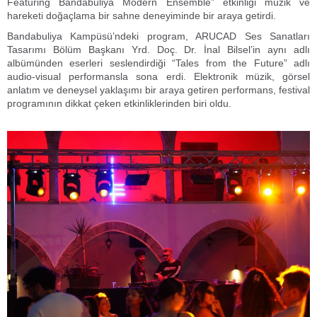
Featuring Bandabuliya Modern Ensemble” etkinliği müzik ve
hareketi doğaçlama bir sahne deneyiminde bir araya getirdi.
Bandabuliya Kampüsü’ndeki program, ARUCAD Ses Sanatları
Tasarımı Bölüm Başkanı Yrd. Doç. Dr. İnal Bilsel’in aynı adlı
albümünden eserleri seslendirdiği “Tales from the Future” adlı
audio-visual performansla sona erdi. Elektronik müzik, görsel
anlatım ve deneysel yaklaşımı bir araya getiren performans, festival
programının dikkat çeken etkinliklerinden biri oldu.