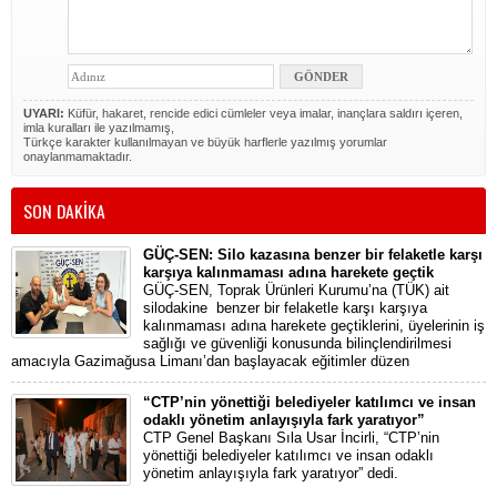
UYARI:
Küfür, hakaret, rencide edici cümleler veya imalar, inançlara saldırı içeren,
imla kuralları ile yazılmamış,
Türkçe karakter kullanılmayan ve büyük harflerle yazılmış yorumlar
onaylanmamaktadır.
SON DAKİKA
GÜÇ-SEN: Silo kazasına benzer bir felaketle karşı
karşıya kalınmaması adına harekete geçtik
GÜÇ-SEN, Toprak Ürünleri Kurumu’na (TÜK) ait
silodakine benzer bir felaketle karşı karşıya
kalınmaması adına harekete geçtiklerini, üyelerinin iş
sağlığı ve güvenliği konusunda bilinçlendirilmesi
amacıyla Gazimağusa Limanı’dan başlayacak eğitimler düzen
“CTP’nin yönettiği belediyeler katılımcı ve insan
odaklı yönetim anlayışıyla fark yaratıyor”
CTP Genel Başkanı Sıla Usar İncirli, “CTP’nin
yönettiği belediyeler katılımcı ve insan odaklı
yönetim anlayışıyla fark yaratıyor” dedi.