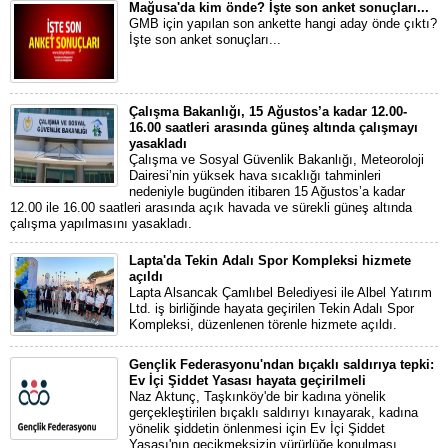
Mağusa'da kim önde? İşte son anket sonuçları...
GMB için yapılan son ankette hangi aday önde çıktı?
İşte son anket sonuçları...
Çalışma Bakanlığı, 15 Ağustos’a kadar 12.00-
16.00 saatleri arasında güneş altında çalışmayı
yasakladı
Çalışma ve Sosyal Güvenlik Bakanlığı, Meteoroloji
Dairesi’nin yüksek hava sıcaklığı tahminleri
nedeniyle bugünden itibaren 15 Ağustos’a kadar
12.00 ile 16.00 saatleri arasında açık havada ve sürekli güneş altında
çalışma yapılmasını yasakladı.
Lapta'da Tekin Adalı Spor Kompleksi hizmete
açıldı
Lapta Alsancak Çamlıbel Belediyesi ile Albel Yatırım
Ltd. iş birliğinde hayata geçirilen Tekin Adalı Spor
Kompleksi, düzenlenen törenle hizmete açıldı.
Gençlik Federasyonu'ndan bıçaklı saldırıya tepki:
Ev İçi Şiddet Yasası hayata geçirilmeli
Naz Aktunç, Taşkınköy'de bir kadına yönelik
gerçekleştirilen bıçaklı saldırıyı kınayarak, kadına
yönelik şiddetin önlenmesi için Ev İçi Şiddet
Yasası'nın gecikmeksizin yürürlüğe konulması