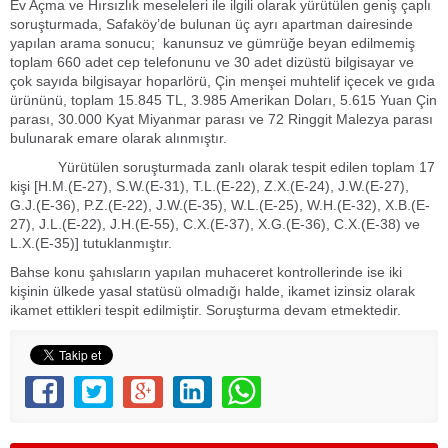
Ev Açma ve Hırsızlık meseleleri ile ilgili olarak yürütülen geniş çaplı
soruşturmada, Safaköy’de bulunan üç ayrı apartman dairesinde
yapılan arama sonucu; kanunsuz ve gümrüğe beyan edilmemiş
toplam 660 adet cep telefonunu ve 30 adet dizüstü bilgisayar ve
çok sayıda bilgisayar hoparlörü, Çin menşei muhtelif içecek ve gıda
ürününü, toplam 15.845 TL, 3.985 Amerikan Doları, 5.615 Yuan Çin
parası, 30.000 Kyat Miyanmar parası ve 72 Ringgit Malezya parası
bulunarak emare olarak alınmıştır.
Yürütülen soruşturmada zanlı olarak tespit edilen toplam 17
kişi [H.M.(E-27), S.W.(E-31), T.L.(E-22), Z.X.(E-24), J.W.(E-27),
G.J.(E-36), P.Z.(E-22), J.W.(E-35), W.L.(E-25), W.H.(E-32), X.B.(E-
27), J.L.(E-22), J.H.(E-55), C.X.(E-37), X.G.(E-36), C.X.(E-38) ve
L.X.(E-35)] tutuklanmıştır.
Bahse konu şahısların yapılan muhaceret kontrollerinde ise iki
kişinin ülkede yasal statüsü olmadığı halde, ikamet izinsiz olarak
ikamet ettikleri tespit edilmiştir. Soruşturma devam etmektedir.