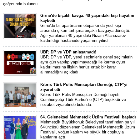
çağrısında bulundu.
Girne'de bıçaklı kavga: 40 yaşındaki kişi hayatını
kaybetti
Girne'de bir apartmanın otoparkında yedi kişi
arasında çıkan tartışma bıçaklı kavgaya dönüştü.
Ağır yaralanan 40 yaşındaki Nizam Allanazarov
kaldırıldığı hastanede yaşamını yitirdi.
UBP, DP ve YDP anlaşamadı!
UBP, DP ve YDP, yerel seçimlerle genel seçimlerin
aynı gün yapılıp yapılmayacağı ile karma oyun
kaldırılmasına ilişkin henüz ortak bir karar
alınmadığını açıkladı.
Kıbrıs Türk Polis Mensupları Derneği, CTP’yi
ziyaret etti
Kıbrıs Türk Polis Mensupları Derneği heyeti,
Cumhuriyetçi Türk Partisi’ne (CTP) teşekkür ve
nezaket ziyaretinde bulundu.
64. Geleneksel Mehmetçik Üzüm Festivali başladı
Mehmetçik Büyükkonuk Belediyesi tarafından bu yıl
64'üncüsü düzenlenen Geleneksel Mehmetçik Üzüm
Festivali, yoğun katılım ve büyük bir coşkuyla
kapılarını açtı.