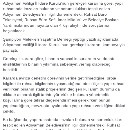
Adıyaman Valiliği İl İdare Kurulu’nun gerekçeli kararına göre, yapı
ruhsatında imzaları bulunan ve sorumlulukları tespit edilen
Adıyaman Belediyesi’nin ilgili dönemlerdeki, Ruhsat Büro
Teknisyeni, Ruhsat Büro Şefi, İmar Müdürü ve Belediye Başkan
Yardımcılarından hayatta olan 4 kişi aleyhinde soruşturma
başlatılacak.
Şampiyon Melekleri Yaşatma Derneği yaptığı yazılı açıklamada,
Adıyaman Valiliği İl idare Kurulu’nun gerekçeli kararını kamuoyuyla
paylaştı.
Gerekçeli karara göre, binanın yapısal kusurlarının ve donatı
eksikliklerinin binanın yıkımına sebebiyet vermiş olabileceği
belirtildi.
Kararda ayrıca denetim görevinin yerine getirilmediğine; proje
bilgileri ile ruhsat bilgilerinin uyuşmadığına; otele ilişkin yapı ruhsatı
verilirken binanın statik projelerinin değişen kullanım durumu da
dikkate alınarak ilgili tarihte yürürlükte bulunan yönetmelik
koşullarına göre tekrar değerlendirilmesi gerekirken bunun
yapılmadığına; mevzuata uyulmadan yapı ruhsatı verildiğine dikkat
çekildi.
Bu bağlamda; yapı ruhsatında imzaları bulunan ve sorumlulukları
tespit edilen Adıyaman Belediyesi’nin ilgili dönemlerdeki, Ruhsat