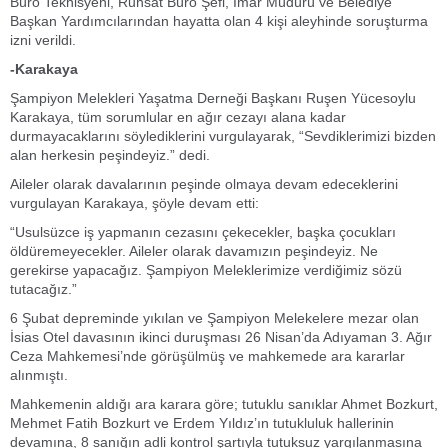
Büro Teknisyeni, Ruhsat Büro Şefi, İmar Müdürü ve Belediye
Başkan Yardımcılarından hayatta olan 4 kişi aleyhinde soruşturma
izni verildi.
-Karakaya
Şampiyon Melekleri Yaşatma Derneği Başkanı Ruşen Yücesoylu
Karakaya, tüm sorumlular en ağır cezayı alana kadar
durmayacaklarını söylediklerini vurgulayarak, “Sevdiklerimizi bizden
alan herkesin peşindeyiz.” dedi.
Aileler olarak davalarının peşinde olmaya devam edeceklerini
vurgulayan Karakaya, şöyle devam etti:
“Usulsüzce iş yapmanın cezasını çekecekler, başka çocukları
öldüremeyecekler. Aileler olarak davamızın peşindeyiz. Ne
gerekirse yapacağız. Şampiyon Meleklerimize verdiğimiz sözü
tutacağız.”
6 Şubat depreminde yıkılan ve Şampiyon Melekelere mezar olan
İsias Otel davasının ikinci duruşması 26 Nisan’da Adıyaman 3. Ağır
Ceza Mahkemesi’nde görüşülmüş ve mahkemede ara kararlar
alınmıştı.
Mahkemenin aldığı ara karara göre; tutuklu sanıklar Ahmet Bozkurt,
Mehmet Fatih Bozkurt ve Erdem Yıldız’ın tutukluluk hallerinin
devamına, 8 sanığın adli kontrol şartıyla tutuksuz yargılanmasına