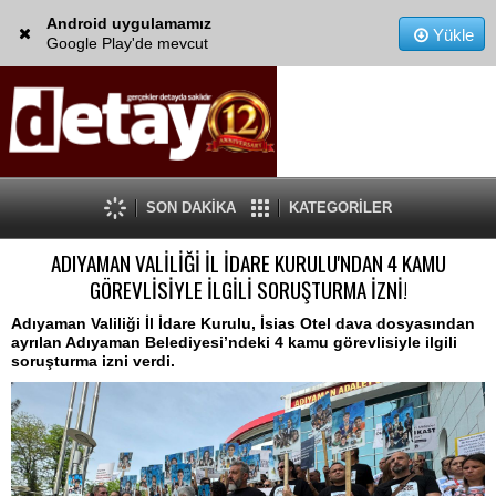
Android uygulamamız
Yükle
Google Play'de mevcut
SON DAKİKA
KATEGORİLER
ADIYAMAN VALİLİĞİ İL İDARE KURULU'NDAN 4 KAMU
GÖREVLİSİYLE İLGİLİ SORUŞTURMA İZNİ!
Adıyaman Valiliği İl İdare Kurulu, İsias Otel dava dosyasından
ayrılan Adıyaman Belediyesi’ndeki 4 kamu görevlisiyle ilgili
soruşturma izni verdi.