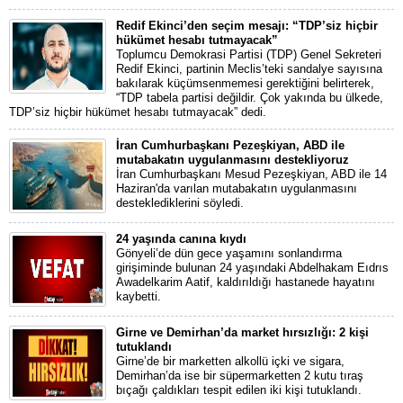
Redif Ekinci’den seçim mesajı: “TDP’siz hiçbir
hükümet hesabı tutmayacak”
Toplumcu Demokrasi Partisi (TDP) Genel Sekreteri
Redif Ekinci, partinin Meclis’teki sandalye sayısına
bakılarak küçümsenmemesi gerektiğini belirterek,
“TDP tabela partisi değildir. Çok yakında bu ülkede,
TDP’siz hiçbir hükümet hesabı tutmayacak” dedi.
İran Cumhurbaşkanı Pezeşkiyan, ABD ile
mutabakatın uygulanmasını destekliyoruz
İran Cumhurbaşkanı Mesud Pezeşkiyan, ABD ile 14
Haziran'da varılan mutabakatın uygulanmasını
desteklediklerini söyledi.
24 yaşında canına kıydı
Gönyeli’de dün gece yaşamını sonlandırma
girişiminde bulunan 24 yaşındaki Abdelhakam Eıdrıs
Awadelkarim Aatif, kaldırıldığı hastanede hayatını
kaybetti.
Girne ve Demirhan’da market hırsızlığı: 2 kişi
tutuklandı
Girne’de bir marketten alkollü içki ve sigara,
Demirhan’da ise bir süpermarketten 2 kutu tıraş
bıçağı çaldıkları tespit edilen iki kişi tutuklandı.