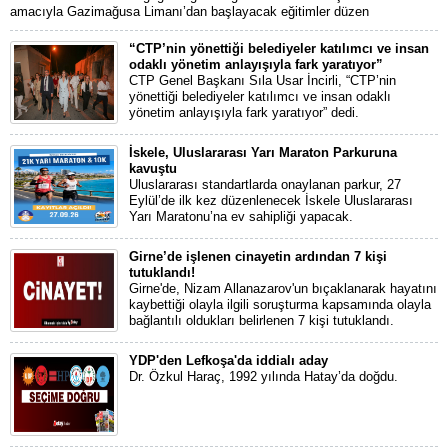
amacıyla Gazimağusa Limanı’dan başlayacak eğitimler düzen
“CTP’nin yönettiği belediyeler katılımcı ve insan
odaklı yönetim anlayışıyla fark yaratıyor”
CTP Genel Başkanı Sıla Usar İncirli, “CTP’nin
yönettiği belediyeler katılımcı ve insan odaklı
yönetim anlayışıyla fark yaratıyor” dedi.
İskele, Uluslararası Yarı Maraton Parkuruna
kavuştu
Uluslararası standartlarda onaylanan parkur, 27
Eylül’de ilk kez düzenlenecek İskele Uluslararası
Yarı Maratonu’na ev sahipliği yapacak.
Girne’de işlenen cinayetin ardından 7 kişi
tutuklandı!
Girne'de, Nizam Allanazarov'un bıçaklanarak hayatını
kaybettiği olayla ilgili soruşturma kapsamında olayla
bağlantılı oldukları belirlenen 7 kişi tutuklandı.
YDP'den Lefkoşa'da iddialı aday
Dr. Özkul Haraç, 1992 yılında Hatay’da doğdu.