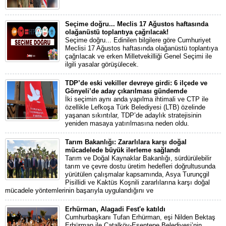
Seçime doğru... Meclis 17 Ağustos haftasında
olağanüstü toplantıya çağrılacak!
Seçime doğru... Edinilen bilgilere göre Cumhuriyet
Meclisi 17 Ağustos haftasında olağanüstü toplantıya
çağrılacak ve erken Milletvekilliği Genel Seçimi ile
ilgili yasalar görüşülecek.
TDP’de eski vekiller devreye girdi: 6 ilçede ve
Gönyeli’de aday çıkarılması gündemde
İki seçimin aynı anda yapılma ihtimali ve CTP ile
özellikle Lefkoşa Türk Belediyesi (LTB) özelinde
yaşanan sıkıntılar, TDP’de adaylık stratejisinin
yeniden masaya yatırılmasına neden oldu.
Tarım Bakanlığı: Zararlılara karşı doğal
mücadelede büyük ilerleme sağlandı
Tarım ve Doğal Kaynaklar Bakanlığı, sürdürülebilir
tarım ve çevre dostu üretim hedefleri doğrultusunda
yürütülen çalışmalar kapsamında, Asya Turunçgil
Pisillidi ve Kaktüs Koşnili zararlılarına karşı doğal
mücadele yöntemlerinin başarıyla uygulandığını ve
Erhürman, Alagadi Fest'e katıldı
Cumhurbaşkanı Tufan Erhürman, eşi Nilden Bektaş
Erhürman ile Çatalköy-Esentepe Belediyesi’nin