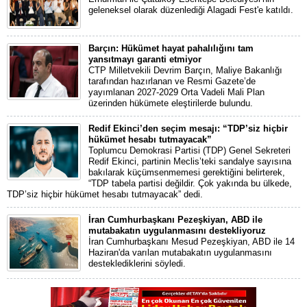
geleneksel olarak düzenlediği Alagadi Fest'e katıldı.
Barçın: Hükümet hayat pahalılığını tam
yansıtmayı garanti etmiyor
CTP Milletvekili Devrim Barçın, Maliye Bakanlığı
tarafından hazırlanan ve Resmi Gazete’de
yayımlanan 2027-2029 Orta Vadeli Mali Plan
üzerinden hükümete eleştirilerde bulundu.
Redif Ekinci’den seçim mesajı: “TDP’siz hiçbir
hükümet hesabı tutmayacak”
Toplumcu Demokrasi Partisi (TDP) Genel Sekreteri
Redif Ekinci, partinin Meclis’teki sandalye sayısına
bakılarak küçümsenmemesi gerektiğini belirterek,
“TDP tabela partisi değildir. Çok yakında bu ülkede,
TDP’siz hiçbir hükümet hesabı tutmayacak” dedi.
İran Cumhurbaşkanı Pezeşkiyan, ABD ile
mutabakatın uygulanmasını destekliyoruz
İran Cumhurbaşkanı Mesud Pezeşkiyan, ABD ile 14
Haziran'da varılan mutabakatın uygulanmasını
desteklediklerini söyledi.