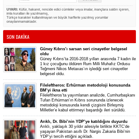
UYARI:
Küfür, hakaret, rencide edici cümleler veya imalar, inançlara saldırı içeren,
imla kuralları ile yazılmamış,
Türkçe karakter kullanılmayan ve büyük harflerle yazılmış yorumlar
onaylanmamaktadır.
SON DAKİKA
Güney Kıbrıs’ı sarsan seri cinayetler belgesel
oldu
Güney Kıbrıs’ta 2016-2018 yılları arasında 7 kadın ile
1 kız çocuğunu öldüren Rum Milli Muhafız Ordusu
Teğmeni Nikos Metaxas’ın işlediği seri cinayetler
belgesel oldu.
Fileleftheros: Erhürman metodoloji konusunda
BM’yi ikna etti
Fileleftheros’ta yayımlanan analizde, Cumhurbaşkanı
Tufan Erhürman’ın Kıbrıs sorununda izlenecek
metodoloji konusunda kendi çizgisini Birleşmiş
Milletler’e kabul ettirmeyi başardığı ileri sürüldü.
Arıklı, Dr. Bibi’nin YDP’ye katıldığını duyurdu
Arıklı, yaklaşık 30 yıldır ailesiyle birlikte KKTC’de
yaşayan Pakistan asıllı Dr. Nargis Zakaria Bibi’nin
YDP’yi tercih ettiğini açıkladı.