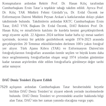
Konuşmaların ardından Rektör Prof. Dr. Hasan Kılıç tarafından
Cumhurbaşkanı Ersin Tatar’a teşekkür tabağı takdim edildi. Ayrıca Prof.
Dr. Kılıç TAK Müdürü Fehmi Gürdallı’ya, Dr. Erdal Özcenk ise
Enformasyon Dairesi Müdürü Peysan Arıkan’a katkılarından dolayı plaket
takdiminde bulundu. Takdimlerin ardından KKTC Cumhurbaşkanı Ersin
Tatar, DAÜ VYK Başkanı Dr. Erdal Özcenk, DAÜ Rektörü Prof. Dr.
Hasan Kılıç ve misafirlerin katılımı ile kurdela kesimi gerçekleştirilerek
sergi ziyarete açıldı. 22 Ağustos 2024 tarihine kadar hafta içi mesai saatleri
içerisinde, ücretsiz bir şekilde gezilebilecek sergide 1974-2023 arasında
gerçekleştirilen 20 Temmuz etkinliklerinden derlenen 100'e yakın fotoğraf
yer alıyor. Türk Ajansı Kıbrıs (TAK) ve Enformasyon Dairesi'nin
fotoğrafçılarının fotoğrafları arasından özenle seçilen ve büyük kısmı daha
önce sergilenmemiş fotoğraflardan oluşan sergi 1974 yılından günümüze
kadar taranan arşivlerden elde edilen fotoğraflarla görülmeye değer tarihi
anlar sunuyor.
DAÜ Deniz Tesisleri Ziyaret Edildi
açılışının ardından
Cumhurbaşkanı Tatar beraberindeki heyetle
birlikte DAÜ Deniz Tesisleri’ni ziyaret ederek yerinde incelemelerde
bulundu. DAÜ Deniz Tesisleri ve çevresindeki araziler hakkında bilgi
alan Tatar, DAÜ’nün her zaman yanında olacağına vurgu yaptı.