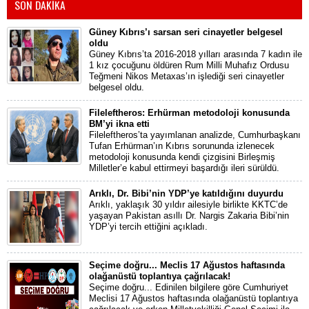
SON DAKİKA
Güney Kıbrıs’ı sarsan seri cinayetler belgesel
oldu
Güney Kıbrıs’ta 2016-2018 yılları arasında 7 kadın ile
1 kız çocuğunu öldüren Rum Milli Muhafız Ordusu
Teğmeni Nikos Metaxas’ın işlediği seri cinayetler
belgesel oldu.
Fileleftheros: Erhürman metodoloji konusunda
BM’yi ikna etti
Fileleftheros’ta yayımlanan analizde, Cumhurbaşkanı
Tufan Erhürman’ın Kıbrıs sorununda izlenecek
metodoloji konusunda kendi çizgisini Birleşmiş
Milletler’e kabul ettirmeyi başardığı ileri sürüldü.
Arıklı, Dr. Bibi’nin YDP’ye katıldığını duyurdu
Arıklı, yaklaşık 30 yıldır ailesiyle birlikte KKTC’de
yaşayan Pakistan asıllı Dr. Nargis Zakaria Bibi’nin
YDP’yi tercih ettiğini açıkladı.
Seçime doğru... Meclis 17 Ağustos haftasında
olağanüstü toplantıya çağrılacak!
Seçime doğru... Edinilen bilgilere göre Cumhuriyet
Meclisi 17 Ağustos haftasında olağanüstü toplantıya