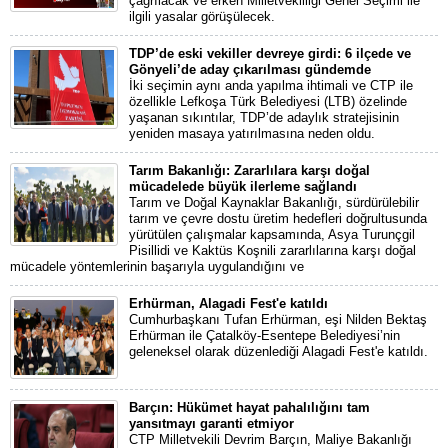
çağrılacak ve erken Milletvekilliği Genel Seçimi ile
ilgili yasalar görüşülecek.
TDP’de eski vekiller devreye girdi: 6 ilçede ve
Gönyeli’de aday çıkarılması gündemde
İki seçimin aynı anda yapılma ihtimali ve CTP ile
özellikle Lefkoşa Türk Belediyesi (LTB) özelinde
yaşanan sıkıntılar, TDP’de adaylık stratejisinin
yeniden masaya yatırılmasına neden oldu.
Tarım Bakanlığı: Zararlılara karşı doğal
mücadelede büyük ilerleme sağlandı
Tarım ve Doğal Kaynaklar Bakanlığı, sürdürülebilir
tarım ve çevre dostu üretim hedefleri doğrultusunda
yürütülen çalışmalar kapsamında, Asya Turunçgil
Pisillidi ve Kaktüs Koşnili zararlılarına karşı doğal
mücadele yöntemlerinin başarıyla uygulandığını ve
Erhürman, Alagadi Fest'e katıldı
Cumhurbaşkanı Tufan Erhürman, eşi Nilden Bektaş
Erhürman ile Çatalköy-Esentepe Belediyesi’nin
geleneksel olarak düzenlediği Alagadi Fest'e katıldı.
Barçın: Hükümet hayat pahalılığını tam
yansıtmayı garanti etmiyor
CTP Milletvekili Devrim Barçın, Maliye Bakanlığı