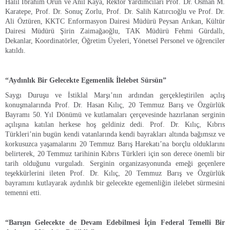
Halil İbrahim Orun ve Anıl Kaya, Rektör Yardımcıları Prof. Dr. Osman M.
Karatepe, Prof. Dr. Sonuç Zorlu, Prof. Dr. Salih Katırcıoğlu ve Prof. Dr.
Ali Öztüren, KKTC Enformasyon Dairesi Müdürü Peysan Arıkan, Kültür
Dairesi Müdürü Şirin Zaimağaoğlu, TAK Müdürü Fehmi Gürdallı,
Dekanlar, Koordinatörler, Öğretim Üyeleri, Yönetsel Personel ve öğrenciler
katıldı.
“Aydınlık Bir Gelecekte Egemenlik İlelebet Sürsün”
Saygı Duruşu ve İstiklal Marşı’nın ardından gerçekleştirilen açılış
konuşmalarında Prof. Dr. Hasan Kılıç, 20 Temmuz Barış ve Özgürlük
Bayramı 50. Yıl Dönümü ve kutlamaları çerçevesinde hazırlanan serginin
açılışına katılan herkese hoş geldiniz dedi. Prof. Dr. Kılıç, Kıbrıs
Türkleri’nin bugün kendi vatanlarında kendi bayrakları altında bağımsız ve
korkusuzca yaşamalarını 20 Temmuz Barış Harekatı’na borçlu olduklarını
belirterek, 20 Temmuz tarihinin Kıbrıs Türkleri için son derece önemli bir
tarih olduğunu vurguladı. Serginin organizasyonunda emeği geçenlere
teşekkürlerini ileten Prof. Dr. Kılıç, 20 Temmuz Barış ve Özgürlük
bayramını kutlayarak aydınlık bir gelecekte egemenliğin ilelebet sürmesini
temenni etti.
“Barışın Gelecekte de Devam Edebilmesi İçin Federal Temelli Bir