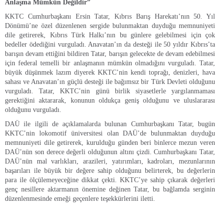
Anlaşma Mümkün Değildir”
KKTC Cumhurbaşkanı Ersin Tatar, Kıbrıs Barış Harekatı’nın 50. Yıl
Dönümü’ne özel düzenlenen sergide bulunmaktan duyduğu memnuniyeti
dile getirerek, Kıbrıs Türk Halkı’nın bu günlere gelebilmesi için çok
bedeller ödediğini vurguladı. Anavatan’ın da desteği ile 50 yıldır Kıbrıs’ta
barışın devam ettiğini bildiren Tatar, barışın gelecekte de devam edebilmesi
için federal temelli bir anlaşmanın mümkün olmadığını vurguladı. Tatar,
büyük düşünmek lazım diyerek KKTC’nin kendi toprağı, denizleri, hava
sahası ve Anavatan’ın güçlü desteği ile bağımsız bir Türk Devleti olduğunu
vurguladı. Tatar, KKTC’nin günü birlik siyasetlerle yargılanmaması
gerektiğini aktararak, konunun oldukça geniş olduğunu ve uluslararası
olduğunu vurguladı.
DAÜ ile ilgili de açıklamalarda bulunan Cumhurbaşkanı Tatar, bugün
KKTC’nin lokomotif üniversitesi olan DAÜ’de bulunmaktan duyduğu
memnuniyeti dile getirerek, kurulduğu günden beri binlerce mezun veren
DAÜ’nün son derece değerli olduğunun altını çizdi. Cumhurbaşkanı Tatar,
DAÜ’nün mal varlıkları, arazileri, yatırımları, kadroları, mezunlarının
başarıları ile büyük bir değere sahip olduğunu belirterek, bu değerlerin
para ile ölçülemeyeceğine dikkat çekti. KKTC’ye sahip çıkarak değerleri
genç nesillere aktarmanın önemine değinen Tatar, bu bağlamda serginin
düzenlenmesinde emeği geçenlere teşekkürlerini iletti.