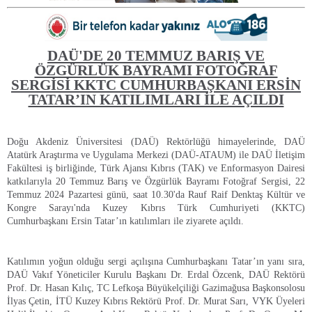
DAÜ'DE 20 TEMMUZ BARIŞ VE
ÖZGÜRLÜK BAYRAMI FOTOĞRAF
SERGİSİ KKTC CUMHURBAŞKANI ERSİN
TATAR’IN KATILIMLARI İLE AÇILDI
Doğu Akdeniz Üniversitesi (DAÜ) Rektörlüğü himayelerinde, DAÜ
Atatürk Araştırma ve Uygulama Merkezi (DAÜ-ATAUM) ile DAÜ İletişim
Fakültesi iş birliğinde, Türk Ajansı Kıbrıs (TAK) ve Enformasyon Dairesi
katkılarıyla 20 Temmuz Barış ve Özgürlük Bayramı Fotoğraf Sergisi, 22
Temmuz 2024 Pazartesi günü, saat 10.30'da Rauf Raif Denktaş Kültür ve
Kongre Sarayı'nda Kuzey Kıbrıs Türk Cumhuriyeti (KKTC)
Cumhurbaşkanı Ersin Tatar’ın katılımları ile ziyarete açıldı.
Katılımın yoğun olduğu sergi açılışına Cumhurbaşkanı Tatar’ın yanı sıra,
DAÜ Vakıf Yöneticiler Kurulu Başkanı Dr. Erdal Özcenk, DAÜ Rektörü
Prof. Dr. Hasan Kılıç, TC Lefkoşa Büyükelçiliği Gazimağusa Başkonsolosu
İlyas Çetin, İTÜ Kuzey Kıbrıs Rektörü Prof. Dr. Murat Sarı, VYK Üyeleri