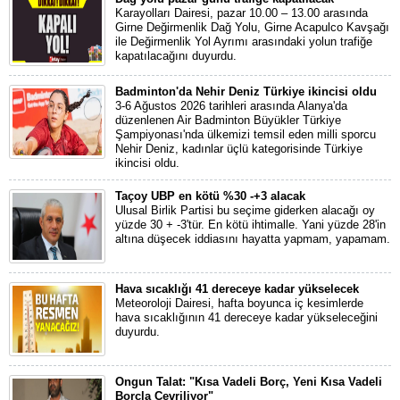
Karayolları Dairesi, pazar 10.00 – 13.00 arasında
Girne Değirmenlik Dağ Yolu, Girne Acapulco Kavşağı
ile Değirmenlik Yol Ayrımı arasındaki yolun trafiğe
kapatılacağını duyurdu.
Badminton'da Nehir Deniz Türkiye ikincisi oldu
3-6 Ağustos 2026 tarihleri arasında Alanya'da
düzenlenen Air Badminton Büyükler Türkiye
Şampiyonası'nda ülkemizi temsil eden milli sporcu
Nehir Deniz, kadınlar üçlü kategorisinde Türkiye
ikincisi oldu.
Taçoy UBP en kötü %30 -+3 alacak
Ulusal Birlik Partisi bu seçime giderken alacağı oy
yüzde 30 + -3'tür. En kötü ihtimalle. Yani yüzde 28'in
altına düşecek iddiasını hayatta yapmam, yapamam.
Hava sıcaklığı 41 dereceye kadar yükselecek
Meteoroloji Dairesi, hafta boyunca iç kesimlerde
hava sıcaklığının 41 dereceye kadar yükseleceğini
duyurdu.
Ongun Talat: "Kısa Vadeli Borç, Yeni Kısa Vadeli
Borçla Çevriliyor"