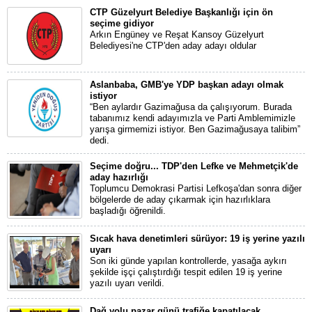
CTP Güzelyurt Belediye Başkanlığı için ön
seçime gidiyor
Arkın Engüney ve Reşat Kansoy Güzelyurt
Belediyesi'ne CTP'den aday adayı oldular
Aslanbaba, GMB'ye YDP başkan adayı olmak
istiyor
“Ben aylardır Gazimağusa da çalışıyorum. Burada
tabanımız kendi adayımızla ve Parti Amblemimizle
yarışa girmemizi istiyor. Ben Gazimağusaya talibim”
dedi.
Seçime doğru... TDP'den Lefke ve Mehmetçik'de
aday hazırlığı
Toplumcu Demokrasi Partisi Lefkoşa'dan sonra diğer
bölgelerde de aday çıkarmak için hazırlıklara
başladığı öğrenildi.
Sıcak hava denetimleri sürüyor: 19 iş yerine yazılı
uyarı
Son iki günde yapılan kontrollerde, yasağa aykırı
şekilde işçi çalıştırdığı tespit edilen 19 iş yerine
yazılı uyarı verildi.
Dağ yolu pazar günü trafiğe kapatılacak