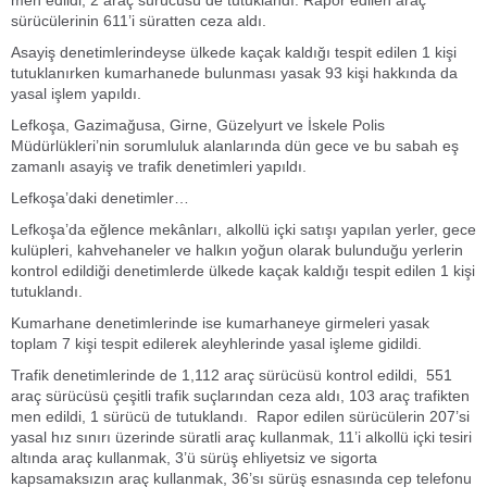
sürücülerinin 611’i süratten ceza aldı.
Asayiş denetimlerindeyse ülkede kaçak kaldığı tespit edilen 1 kişi
tutuklanırken kumarhanede bulunması yasak 93 kişi hakkında da
yasal işlem yapıldı.
Lefkoşa, Gazimağusa, Girne, Güzelyurt ve İskele Polis
Müdürlükleri’nin sorumluluk alanlarında dün gece ve bu sabah eş
zamanlı asayiş ve trafik denetimleri yapıldı.
Lefkoşa’daki denetimler…
Lefkoşa’da eğlence mekânları, alkollü içki satışı yapılan yerler, gece
kulüpleri, kahvehaneler ve halkın yoğun olarak bulunduğu yerlerin
kontrol edildiği denetimlerde ülkede kaçak kaldığı tespit edilen 1 kişi
tutuklandı.
Kumarhane denetimlerinde ise kumarhaneye girmeleri yasak
toplam 7 kişi tespit edilerek aleyhlerinde yasal işleme gidildi.
Trafik denetimlerinde de 1,112 araç sürücüsü kontrol edildi, 551
araç sürücüsü çeşitli trafik suçlarından ceza aldı, 103 araç trafikten
men edildi, 1 sürücü de tutuklandı. Rapor edilen sürücülerin 207’si
yasal hız sınırı üzerinde süratli araç kullanmak, 11’i alkollü içki tesiri
altında araç kullanmak, 3’ü sürüş ehliyetsiz ve sigorta
kapsamaksızın araç kullanmak, 36’sı sürüş esnasında cep telefonu