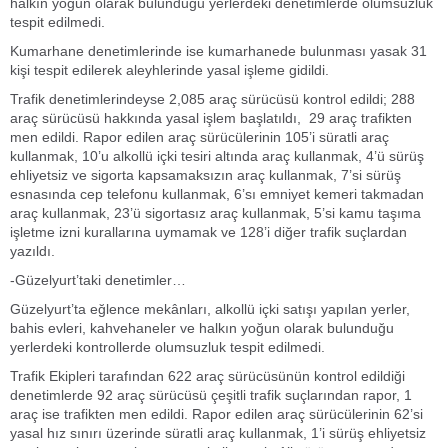
halkın yoğun olarak bulunduğu yerlerdeki denetimlerde olumsuzluk
tespit edilmedi.
Kumarhane denetimlerinde ise kumarhanede bulunması yasak 31
kişi tespit edilerek aleyhlerinde yasal işleme gidildi.
Trafik denetimlerindeyse 2,085 araç sürücüsü kontrol edildi; 288
araç sürücüsü hakkında yasal işlem başlatıldı, 29 araç trafikten
men edildi. Rapor edilen araç sürücülerinin 105’i süratli araç
kullanmak, 10’u alkollü içki tesiri altında araç kullanmak, 4’ü sürüş
ehliyetsiz ve sigorta kapsamaksızın araç kullanmak, 7’si sürüş
esnasında cep telefonu kullanmak, 6’sı emniyet kemeri takmadan
araç kullanmak, 23’ü sigortasız araç kullanmak, 5’si kamu taşıma
işletme izni kurallarına uymamak ve 128’i diğer trafik suçlardan
yazıldı.
-Güzelyurt’taki denetimler…
Güzelyurt’ta eğlence mekânları, alkollü içki satışı yapılan yerler,
bahis evleri, kahvehaneler ve halkın yoğun olarak bulunduğu
yerlerdeki kontrollerde olumsuzluk tespit edilmedi.
Trafik Ekipleri tarafından 622 araç sürücüsünün kontrol edildiği
denetimlerde 92 araç sürücüsü çeşitli trafik suçlarından rapor, 1
araç ise trafikten men edildi. Rapor edilen araç sürücülerinin 62’si
yasal hız sınırı üzerinde süratli araç kullanmak, 1’i sürüş ehliyetsiz