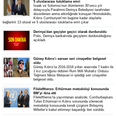
5 uluslararası tutuklama emri
İsaak ve Solomou’nun ölümlerinin 30’uncu yılı
dolayısıyla Paralimni-Derinya Belediyesi tarafından
düzenlenen anma etkinliğinde konuşan Hristodulidis,
Kıbrıs Cumhuriyeti’nin bugüne kadar olaylarla
bağlantılı 13 ulusal ve 5 uluslararası tutuklama emri çıkar
Derinya'dan geçişler geçici olarak durduruldu
Polis, Derinya barikatında geçişlerin durdurulduğunu
açıkladı.
Güney Kıbrıs’ı sarsan seri cinayetler belgesel
oldu
Güney Kıbrıs’ta 2016-2018 yılları arasında 7 kadın ile
1 kız çocuğunu öldüren Rum Milli Muhafız Ordusu
Teğmeni Nikos Metaxas’ın işlediği seri cinayetler
belgesel oldu.
Fileleftheros: Erhürman metodoloji konusunda
BM’yi ikna etti
Fileleftheros’ta yayımlanan analizde, Cumhurbaşkanı
Tufan Erhürman’ın Kıbrıs sorununda izlenecek
metodoloji konusunda kendi çizgisini Birleşmiş
Milletler’e kabul ettirmeyi başardığı ileri sürüldü.