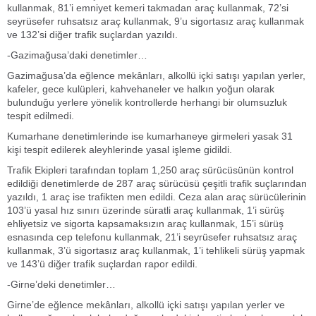
kullanmak, 81’i emniyet kemeri takmadan araç kullanmak, 72’si
seyrüsefer ruhsatsız araç kullanmak, 9’u sigortasız araç kullanmak
ve 132’si diğer trafik suçlardan yazıldı.
-Gazimağusa’daki denetimler…
Gazimağusa’da eğlence mekânları, alkollü içki satışı yapılan yerler,
kafeler, gece kulüpleri, kahvehaneler ve halkın yoğun olarak
bulunduğu yerlere yönelik kontrollerde herhangi bir olumsuzluk
tespit edilmedi.
Kumarhane denetimlerinde ise kumarhaneye girmeleri yasak 31
kişi tespit edilerek aleyhlerinde yasal işleme gidildi.
Trafik Ekipleri tarafından toplam 1,250 araç sürücüsünün kontrol
edildiği denetimlerde de 287 araç sürücüsü çeşitli trafik suçlarından
yazıldı, 1 araç ise trafikten men edildi. Ceza alan araç sürücülerinin
103’ü yasal hız sınırı üzerinde süratli araç kullanmak, 1’i sürüş
ehliyetsiz ve sigorta kapsamaksızın araç kullanmak, 15’i sürüş
esnasında cep telefonu kullanmak, 21’i seyrüsefer ruhsatsız araç
kullanmak, 3’ü sigortasız araç kullanmak, 1’i tehlikeli sürüş yapmak
ve 143’ü diğer trafik suçlardan rapor edildi.
-Girne’deki denetimler…
Girne’de eğlence mekânları, alkollü içki satışı yapılan yerler ve