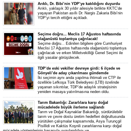
Arıklı, Dr. Bibi’nin YDP’ye katıldığını duyurdu
Arıklı, yaklaşık 30 yıldır ailesiyle birlikte KKTC’de
yaşayan Pakistan asıllı Dr. Nargis Zakaria Bibi’nin
YDP’yi tercih ettiğini açıkladı.
Seçime doğru... Meclis 17 Ağustos haftasında
olağanüstü toplantıya çağrılacak!
Seçime doğru... Edinilen bilgilere göre Cumhuriyet
Meclisi 17 Ağustos haftasında olağanüstü toplantıya
çağrılacak ve erken Milletvekilliği Genel Seçimi ile
ilgili yasalar görüşülecek.
TDP’de eski vekiller devreye girdi: 6 ilçede ve
Gönyeli’de aday çıkarılması gündemde
İki seçimin aynı anda yapılma ihtimali ve CTP ile
özellikle Lefkoşa Türk Belediyesi (LTB) özelinde
yaşanan sıkıntılar, TDP’de adaylık stratejisinin
yeniden masaya yatırılmasına neden oldu.
Tarım Bakanlığı: Zararlılara karşı doğal
mücadelede büyük ilerleme sağlandı
Tarım ve Doğal Kaynaklar Bakanlığı, sürdürülebilir
tarım ve çevre dostu üretim hedefleri doğrultusunda
yürütülen çalışmalar kapsamında, Asya Turunçgil
Pisillidi ve Kaktüs Koşnili zararlılarına karşı doğal
mücadele yöntemlerinin başarıyla uygulandığını ve