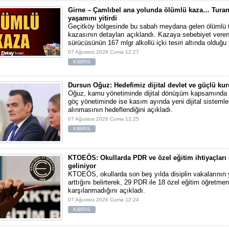
Girne – Çamlıbel ana yolunda ölümlü kaza… Turan
yaşamını yitirdi
Geçitköy bölgesinde bu sabah meydana gelen ölümlü t
kazasının detayları açıklandı. Kazaya sebebiyet vere
sürücüsünün 167 mlgr alkollü içki tesiri altında olduğu t
07 Ağustos 2026 Cuma 12:27
KIBRIS
Dursun Oğuz: Hedefimiz dijital devlet ve güçlü ku
Oğuz, kamu yönetiminde dijital dönüşüm kapsamında t
göç yönetiminde ise kasım ayında yeni dijital sistemle
alınmasının hedeflendiğini açıkladı.
07 Ağustos 2026 Cuma 12:25
KIBRIS
KTOEÖS: Okullarda PDR ve özel eğitim ihtiyaçlar
geliniyor
KTOEÖS, okullarda son beş yılda disiplin vakalarının
arttığını belirterek, 29 PDR ile 18 özel eğitim öğretmen
karşılanmadığını açıkladı.
07 Ağustos 2026 Cuma 12:24
KIBRIS