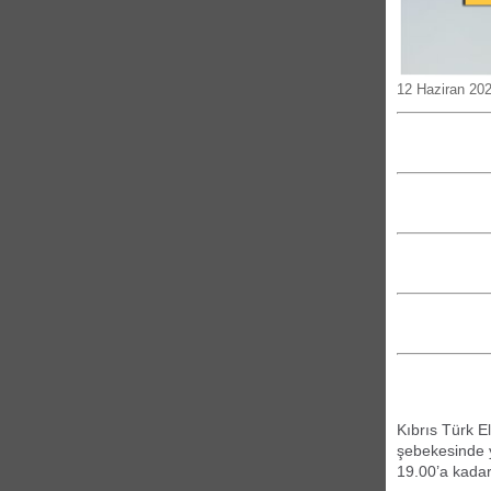
12 Haziran 20
Kıbrıs Türk E
şebekesinde y
19.00’a kadar 