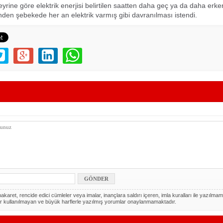
yrine göre elektrik enerjisi belirtilen saatten daha geç ya da daha erke
inden şebekede her an elektrik varmış gibi davranılması istendi.
akaret, rencide edici cümleler veya imalar, inançlara saldırı içeren, imla kuralları ile yazılmam
r kullanılmayan ve büyük harflerle yazılmış yorumlar onaylanmamaktadır.