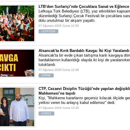
LTB’den Surlariçi’nde Çocuklara Sanat ve Eğlence 
Lefkoşa Türk Belediyesi (LTB), yaz etkinlikleri kapsa
düzenlediği Surlariçi Çocuk Festivali ile çocuklara sa
dolu unutulmaz bir akşam yaşattı.
07 Ağustos 2026 Cuma 12:50
LEFKOŞA
Alsancak'ta Kırık Bardaklı Kavga: İki Kişi Yaralandı
Alsancak'ta bir evde çıkan tartışma kanlı kavgaya dönü
bardaklarının kullanıldığı olayda iki kişi de yaralanırken
tutuklandı.
07 Ağustos 2026 Cuma 12:48
GİRNE
CTP, Cezaevi Disiplin Tüzüğü’nde yapılan değişikl
Mahkemesi’ne taşıdı
Kişi, ''Mahkeme kararlarını geçersiz kılacak ölçüde gen
yetkisi veren bu anlayış kabul edilemez'' dedi.
07 Ağustos 2026 Cuma 12:45
KIBRIS