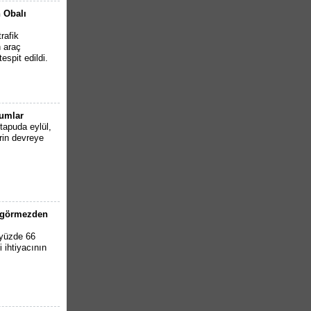
 Obalı
rafik
n araç
espit edildi.
rumlar
apuda eylül,
rin devreye
ı görmezden
 yüzde 66
i ihtiyacının