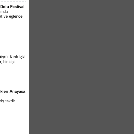
Dolu Festival
mında
nat ve eğlence
ştü. Kırık içki
, bir kişi
ikleri Anayasa
iş takdir