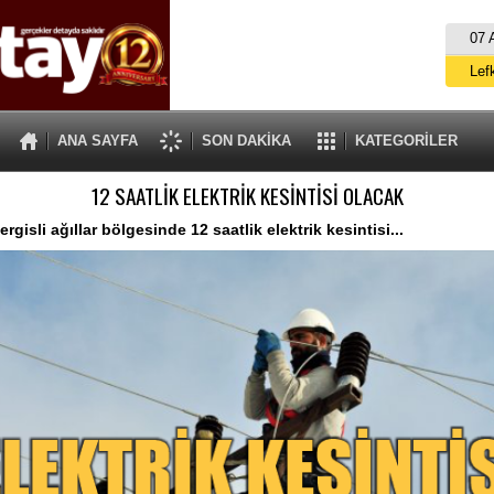
07 
Lef
M
ANA SAYFA
SON DAKİKA
KATEGORİLER
Gü
12 SAATLİK ELEKTRİK KESİNTİSİ OLACAK
İ
İs
rgisli ağıllar bölgesinde 12 saatlik elektrik kesintisi...
A