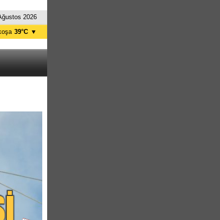
Ağustos 2026
koşa
39°C
▼
ağusa
38°C
Girne
32°C
zelyurt
37°C
skele
38°C
tanbul
30°C
nkara
34°C