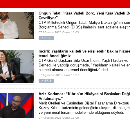
Ongun Talat: "Kısa Vadeli Borç, Yeni Kısa Vadeli B
Çevriliyor"
CTP Milletvekili Ongun Talat, Maliye Bakanlığı'nın son
Borçlanma Senedi (DİBS) ihalesini sert sözlerle eleştir
07 Ağustos 2026 Cuma 16:03
KIBRIS
İncirli: Yaşlıların kaliteli ve erişilebilir bakım hizm
temel önceliğimiz
CTP Genel Başkanı Sıla Usar İncirli, Yaşlı Hakları ve
Derneği ile yaptığı görüşmede, "Yaşlıların kaliteli ve er
hizmeti alması en temel önceliğimiz" dedi.
07 Ağustos 2026 Cuma 15:57
KIBRIS
Aziz Korkmaz: “Kıbrıs’ın Hikâyesini Başkaları Deği
Anlatmalıyız”
Merit Otelleri ve Casinoları Dijital Pazarlama Direktö
Kuzey Kıbrıs turizminin geleceğinin ulaşım, dijitalleş
ve yeni nesil turizm modellerinde olduğunu söyledi.
07 Ağustos 2026 Cuma 13:08