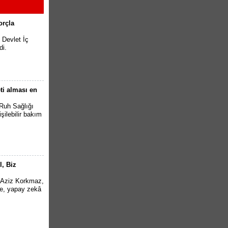
orçla
 Devlet İç
di.
eti alması en
 Ruh Sağlığı
işilebilir bakım
l, Biz
rü Aziz Korkmaz,
me, yapay zekâ