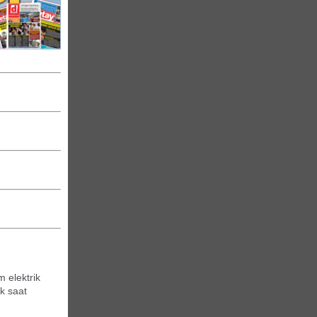
m elektrik
k saat